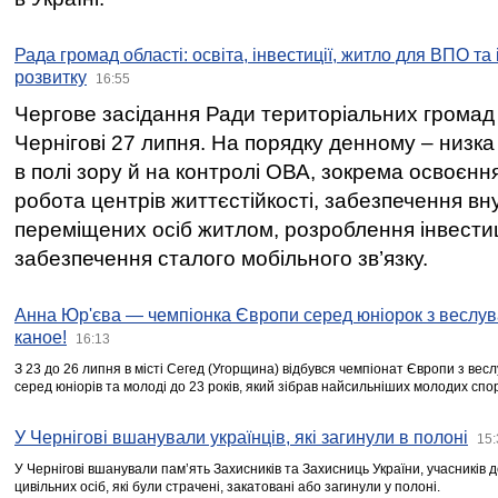
Рада громад області: освіта, інвестиції, житло для ВПО та
розвитку
16:55
Чергове засідання Ради територіальних громад 
Чернігові 27 липня. На порядку денному – низка
в полі зору й на контролі ОВА, зокрема освоєння
робота центрів життєстійкості, забезпечення вн
переміщених осіб житлом, розроблення інвестиц
забезпечення сталого мобільного зв’язку.
Анна Юр'єва — чемпіонка Європи серед юніорок з веслув
каное!
16:13
З 23 до 26 липня в місті Сегед (Угорщина) відбувся чемпіонат Європи з вес
серед юніорів та молоді до 23 років, який зібрав найсильніших молодих спо
У Чернігові вшанували українців, які загинули в полоні
15:
У Чернігові вшанували пам’ять Захисників та Захисниць України, учасників
цивільних осіб, які були страчені, закатовані або загинули у полоні.