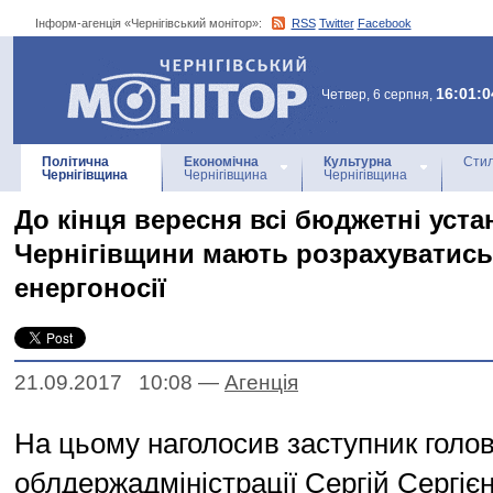
Інформ-агенція «Чернігівський монітор»:
RSS
Twitter
Facebook
Інформ-агенція
«Чернігівський монітор»
16:01:0
Четвер, 6 серпня,
Політична
Економічна
Культурна
Стил
Чернігівщина
Чернігівщина
Чернігівщина
До кінця вересня всі бюджетні уст
Чернігівщини мають розрахуватись
енергоносії
21.09.2017 10:08
—
Агенцiя
На цьому наголосив заступник голов
облдержадміністрації Сергій Сергієн