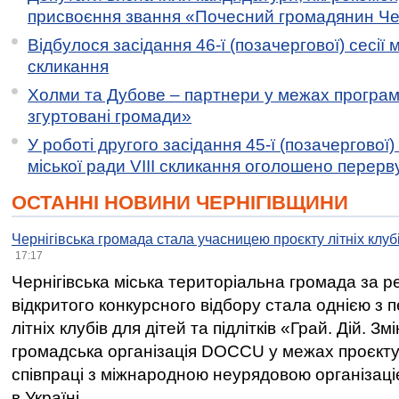
присвоєння звання «Почесний громадянин Черн
Відбулося засідання 46-ї (позачергової) сесії м
скликання
Холми та Дубове – партнери у межах програми
згуртовані громади»
У роботі другого засідання 45-ї (позачергової) 
міської ради VIII скликання оголошено перерв
ОСТАННІ НОВИНИ ЧЕРНІГІВЩИНИ
Чернігівська громада стала учасницею проєкту літніх клуб
17:17
Чернігівська міська територіальна громада за 
відкритого конкурсного відбору стала однією з
літніх клубів для дітей та підлітків «Грай. Дій. З
громадська організація DOCCU у межах проєкту 
співпраці з міжнародною неурядовою організаціє
в Україні.