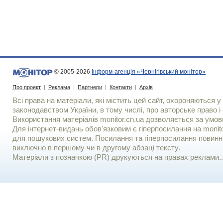
© 2005-2026
Інформ-агенція «Чернігівський монітор»
Про проект
|
Реклама
|
Партнери
|
Контакти
|
Архів
Всі права на матеріали, які містить цей сайт, охороняються у 
законодавством України, в тому числі, про авторське право і 
Використання матерiалiв monitor.cn.ua дозволяється за умов
Для iнтернет-видань обов'язковим є гiперпосилання на monito
для пошукових систем. Посилання та гіперпосилання повинні
виключно в першому чи в другому абзаці тексту.
Матеріали з позначкою (PR) друкуються на правах реклами..