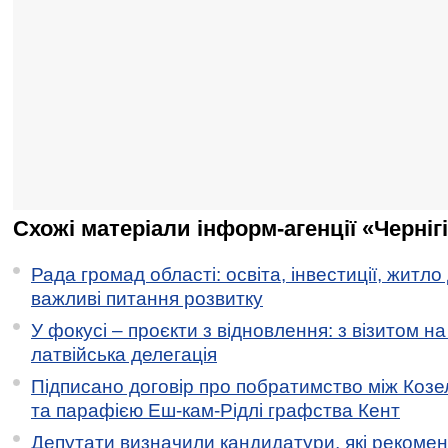
Схожі матеріали інформ-агенції «Черніг
Рада громад області: освіта, інвестиції, житло
важливі питання розвитку
У фокусі – проєкти з відновлення: з візитом на
латвійська делегація
Підписано договір про побратимство між Коз
та парафією Еш-кам-Рідлі графства Кент
Депутати визначили кандидатури, які рекоме