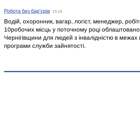
Робота без бар’єрів
15:14
Водій, охоронник, вагар, логіст, менеджер, робі
10робочих місць у поточному році облаштован
Чернігівщини для людей з інвалідністю в межах
програми служби зайнятості.