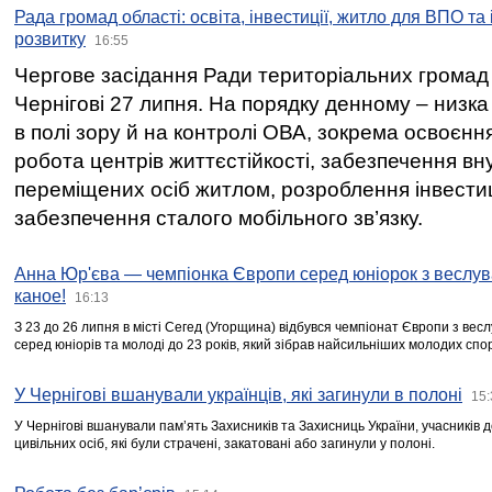
Рада громад області: освіта, інвестиції, житло для ВПО та
розвитку
16:55
Чергове засідання Ради територіальних громад 
Чернігові 27 липня. На порядку денному – низка
в полі зору й на контролі ОВА, зокрема освоєння
робота центрів життєстійкості, забезпечення вн
переміщених осіб житлом, розроблення інвестиц
забезпечення сталого мобільного зв’язку.
Анна Юр'єва — чемпіонка Європи серед юніорок з веслув
каное!
16:13
З 23 до 26 липня в місті Сегед (Угорщина) відбувся чемпіонат Європи з вес
серед юніорів та молоді до 23 років, який зібрав найсильніших молодих спо
У Чернігові вшанували українців, які загинули в полоні
15:
У Чернігові вшанували пам’ять Захисників та Захисниць України, учасників
цивільних осіб, які були страчені, закатовані або загинули у полоні.