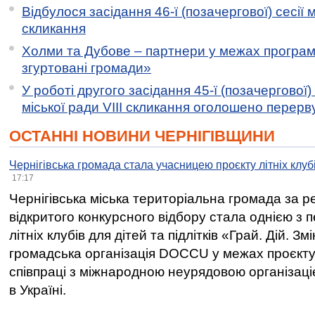
Відбулося засідання 46-ї (позачергової) сесії м
скликання
Холми та Дубове – партнери у межах програми
згуртовані громади»
У роботі другого засідання 45-ї (позачергової) 
міської ради VIII скликання оголошено перерв
ОСТАННІ НОВИНИ ЧЕРНІГІВЩИНИ
Чернігівська громада стала учасницею проєкту літніх клуб
17:17
Чернігівська міська територіальна громада за 
відкритого конкурсного відбору стала однією з
літніх клубів для дітей та підлітків «Грай. Дій. З
громадська організація DOCCU у межах проєкту 
співпраці з міжнародною неурядовою організаціє
в Україні.