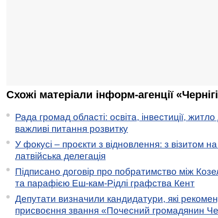
Схожі матеріали інформ-агенції «Черніг
Рада громад області: освіта, інвестиції, житло
важливі питання розвитку
У фокусі – проєкти з відновлення: з візитом на
латвійська делегація
Підписано договір про побратимство між Коз
та парафією Еш-кам-Рідлі графства Кент
Депутати визначили кандидатури, які рекоме
присвоєння звання «Почесний громадянин Черн