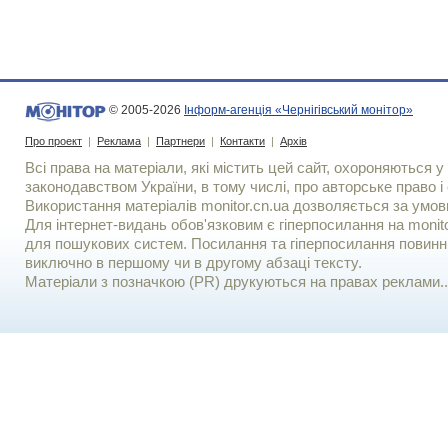
© 2005-2026
Інформ-агенція «Чернігівський монітор»
Про проект
|
Реклама
|
Партнери
|
Контакти
|
Архів
Всі права на матеріали, які містить цей сайт, охороняються у 
законодавством України, в тому числі, про авторське право і 
Використання матерiалiв monitor.cn.ua дозволяється за умов
Для iнтернет-видань обов'язковим є гiперпосилання на monito
для пошукових систем. Посилання та гіперпосилання повинні
виключно в першому чи в другому абзаці тексту.
Матеріали з позначкою (PR) друкуються на правах реклами..