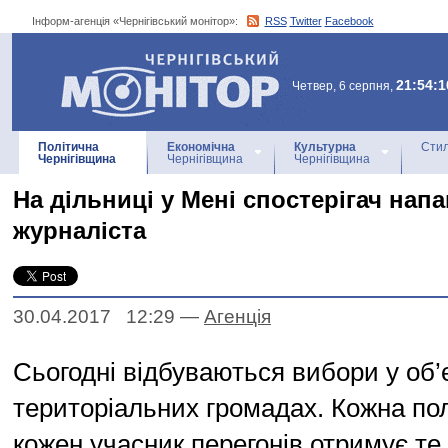
Інформ-агенція «Чернігівський монітор»:
RSS
Twitter
Facebook
Інформ-агенція
«Чернігівський монітор»
21:54:1
Четвер, 6 серпня,
Політична
Економічна
Культурна
Стил
Чернігівщина
Чернігівщина
Чернігівщина
На дільниці у Мені спостерігач напа
журналіста
30.04.2017 12:29
—
Агенцiя
Сьогодні відбуваються вибори у об
територіальних громадах. Кожна пол
кожен учасник перегонів отримує те