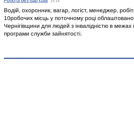
Робота без бар’єрів
15:14
Водій, охоронник, вагар, логіст, менеджер, робі
10робочих місць у поточному році облаштован
Чернігівщини для людей з інвалідністю в межах
програми служби зайнятості.