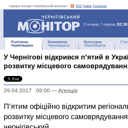
Інформ-агенція «Чернігівський монітор»:
RSS
Twitter
Facebook
Інформ-агенція
«Чернігівський монітор»
02:36
П`ятниця, 7 серпня,
Політична
Економічна
Культурна
Стил
Чернігівщина
Чернігівщина
Чернігівщина
У Чернігові відкрився п’ятий в Укра
розвитку місцевого самоврядуванн
29.04.2017 09:00
—
Агенцiя
П’ятим офіційно відкритим регіона
розвитку місцевого самоврядування
чернігівський.