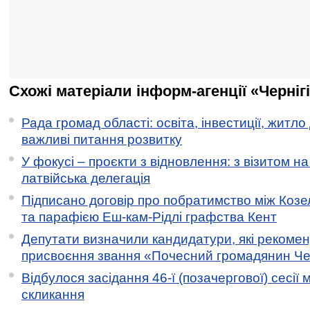
Схожі матеріали інформ-агенції «Черніг
Рада громад області: освіта, інвестиції, житло
важливі питання розвитку
У фокусі – проєкти з відновлення: з візитом на
латвійська делегація
Підписано договір про побратимство між Коз
та парафією Еш-кам-Рідлі графства Кент
Депутати визначили кандидатури, які рекоме
присвоєння звання «Почесний громадянин Черн
Відбулося засідання 46-ї (позачергової) сесії м
скликання