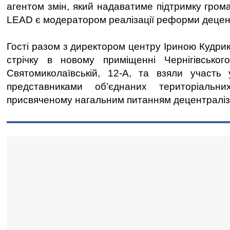
агентом змін, який надаватиме підтримку гром
LEAD є модератором реалізації реформи децент
Гості разом з директором центру Іриною Кудри
стрічку в новому приміщенні Чернігівськ
Святомиколаївській, 12-А, та взяли участь 
представниками об’єднаних територіальни
присвяченому нагальним питанням децентраліза