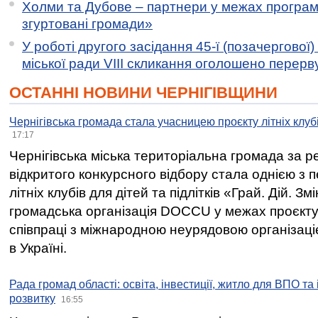
Холми та Дубове – партнери у межах програми
згуртовані громади»
У роботі другого засідання 45-ї (позачергової) 
міської ради VIII скликання оголошено перерв
ОСТАННІ НОВИНИ ЧЕРНІГІВЩИНИ
Чернігівська громада стала учасницею проєкту літніх клуб
17:17
Чернігівська міська територіальна громада за 
відкритого конкурсного відбору стала однією з
літніх клубів для дітей та підлітків «Грай. Дій. З
громадська організація DOCCU у межах проєкту 
співпраці з міжнародною неурядовою організаціє
в Україні.
Рада громад області: освіта, інвестиції, житло для ВПО та
розвитку
16:55