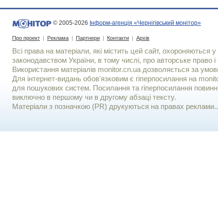
© 2005-2026
Інформ-агенція «Чернігівський монітор»
Про проект
|
Реклама
|
Партнери
|
Контакти
|
Архів
Всі права на матеріали, які містить цей сайт, охороняються у 
законодавством України, в тому числі, про авторське право і 
Використання матерiалiв monitor.cn.ua дозволяється за умов
Для iнтернет-видань обов'язковим є гiперпосилання на monito
для пошукових систем. Посилання та гіперпосилання повинні
виключно в першому чи в другому абзаці тексту.
Матеріали з позначкою (PR) друкуються на правах реклами..