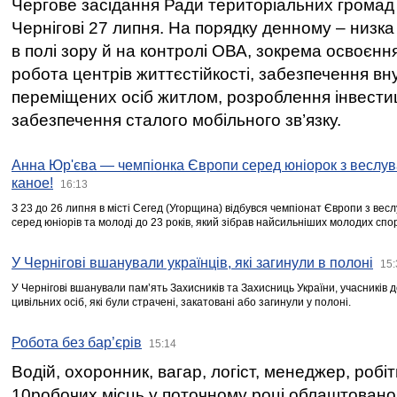
Чергове засідання Ради територіальних громад 
Чернігові 27 липня. На порядку денному – низка
в полі зору й на контролі ОВА, зокрема освоєння
робота центрів життєстійкості, забезпечення вн
переміщених осіб житлом, розроблення інвестиц
забезпечення сталого мобільного зв’язку.
Анна Юр'єва — чемпіонка Європи серед юніорок з веслув
каное!
16:13
З 23 до 26 липня в місті Сегед (Угорщина) відбувся чемпіонат Європи з вес
серед юніорів та молоді до 23 років, який зібрав найсильніших молодих спо
У Чернігові вшанували українців, які загинули в полоні
15:
У Чернігові вшанували пам’ять Захисників та Захисниць України, учасників
цивільних осіб, які були страчені, закатовані або загинули у полоні.
Робота без бар’єрів
15:14
Водій, охоронник, вагар, логіст, менеджер, робі
10робочих місць у поточному році облаштован