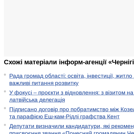
Схожі матеріали інформ-агенції «Черніг
Рада громад області: освіта, інвестиції, житло
важливі питання розвитку
У фокусі – проєкти з відновлення: з візитом на
латвійська делегація
Підписано договір про побратимство між Коз
та парафією Еш-кам-Рідлі графства Кент
Депутати визначили кандидатури, які рекоме
присвоєння звання «Почесний громадянин Черн