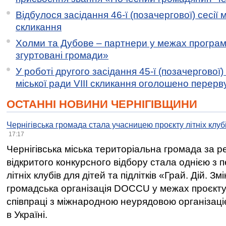
Відбулося засідання 46-ї (позачергової) сесії м
скликання
Холми та Дубове – партнери у межах програми
згуртовані громади»
У роботі другого засідання 45-ї (позачергової) 
міської ради VIII скликання оголошено перерв
ОСТАННІ НОВИНИ ЧЕРНІГІВЩИНИ
Чернігівська громада стала учасницею проєкту літніх клуб
17:17
Чернігівська міська територіальна громада за 
відкритого конкурсного відбору стала однією з
літніх клубів для дітей та підлітків «Грай. Дій. З
громадська організація DOCCU у межах проєкту 
співпраці з міжнародною неурядовою організаціє
в Україні.