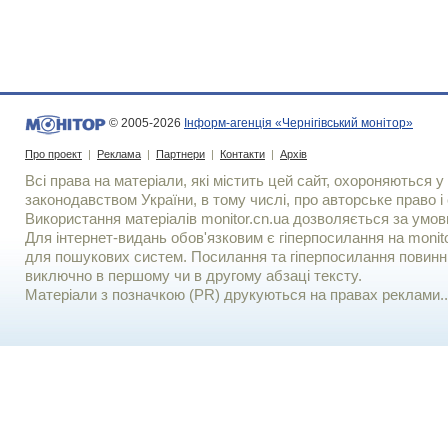
© 2005-2026
Інформ-агенція «Чернігівський монітор»
Про проект
|
Реклама
|
Партнери
|
Контакти
|
Архів
Всі права на матеріали, які містить цей сайт, охороняються у 
законодавством України, в тому числі, про авторське право і 
Використання матерiалiв monitor.cn.ua дозволяється за умов
Для iнтернет-видань обов'язковим є гiперпосилання на monito
для пошукових систем. Посилання та гіперпосилання повинні
виключно в першому чи в другому абзаці тексту.
Матеріали з позначкою (PR) друкуються на правах реклами..