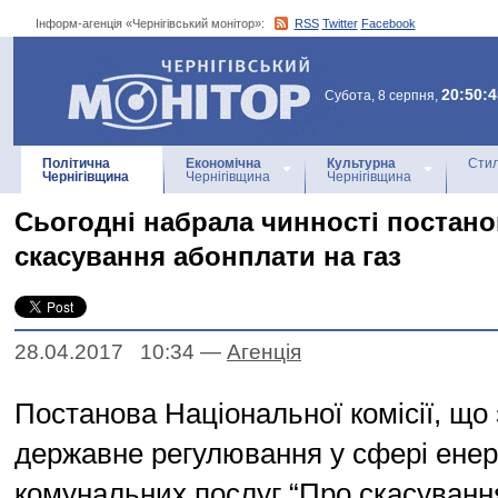
Інформ-агенція «Чернігівський монітор»:
RSS
Twitter
Facebook
Інформ-агенція
«Чернігівський монітор»
20:50:4
Субота, 8 серпня,
Політична
Економічна
Культурна
Стил
Чернігівщина
Чернігівщина
Чернігівщина
Сьогодні набрала чинності постано
скасування абонплати на газ
28.04.2017 10:34
—
Агенцiя
Постанова Національної комісії, що
державне регулювання у сфері енерг
комунальних послуг “Про скасуванн