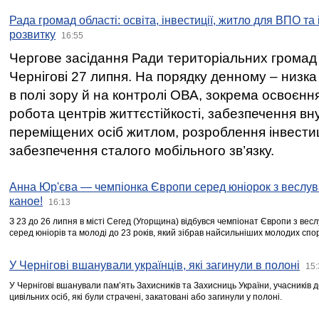
Рада громад області: освіта, інвестиції, житло для ВПО та
розвитку
16:55
Чергове засідання Ради територіальних громад 
Чернігові 27 липня. На порядку денному – низка
в полі зору й на контролі ОВА, зокрема освоєння
робота центрів життєстійкості, забезпечення вн
переміщених осіб житлом, розроблення інвестиц
забезпечення сталого мобільного зв’язку.
Анна Юр'єва — чемпіонка Європи серед юніорок з веслув
каное!
16:13
З 23 до 26 липня в місті Сегед (Угорщина) відбувся чемпіонат Європи з вес
серед юніорів та молоді до 23 років, який зібрав найсильніших молодих спо
У Чернігові вшанували українців, які загинули в полоні
15:
У Чернігові вшанували пам’ять Захисників та Захисниць України, учасників
цивільних осіб, які були страчені, закатовані або загинули у полоні.