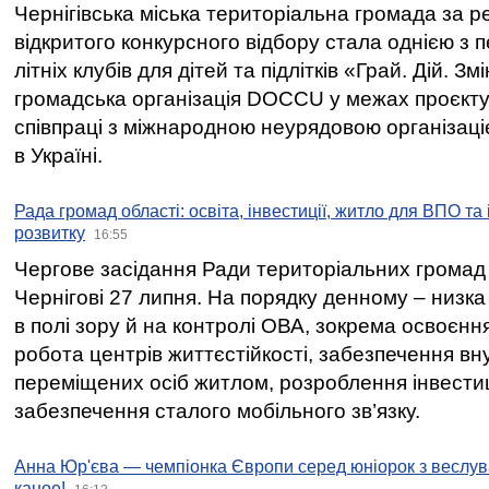
Чернігівська міська територіальна громада за 
відкритого конкурсного відбору стала однією з
літніх клубів для дітей та підлітків «Грай. Дій. З
громадська організація DOCCU у межах проєкту 
співпраці з міжнародною неурядовою організаціє
в Україні.
Рада громад області: освіта, інвестиції, житло для ВПО та
розвитку
16:55
Чергове засідання Ради територіальних громад 
Чернігові 27 липня. На порядку денному – низка
в полі зору й на контролі ОВА, зокрема освоєння
робота центрів життєстійкості, забезпечення вн
переміщених осіб житлом, розроблення інвестиц
забезпечення сталого мобільного зв’язку.
Анна Юр'єва — чемпіонка Європи серед юніорок з веслув
каное!