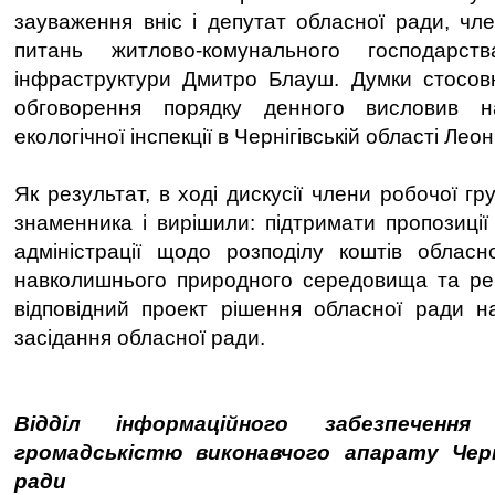
зауваження вніс і депутат обласної ради, член
питань житлово-комунального господарст
інфраструктури Дмитро Блауш. Думки стосовн
обговорення порядку денного висловив н
екологічної інспекції в Чернігівській області Лео
Як результат, в ході дискусії члени робочої гр
знаменника і вирішили: підтримати пропозиції
адміністрації щодо розподілу коштів облас
навколишнього природного середовища та ре
відповідний проект рішення обласної ради н
засідання обласної ради.
Відділ інформаційного забезпеченн
громадськістю виконавчого апарату Черні
ради