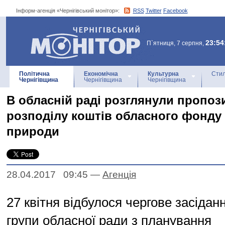
Інформ-агенція «Чернігівський монітор»:
RSS
Twitter
Facebook
Інформ-агенція
«Чернігівський монітор»
23:54
П`ятниця, 7 серпня,
Політична
Економічна
Культурна
Стил
Чернігівщина
Чернігівщина
Чернігівщина
В обласній раді розглянули пропоз
розподілу коштів обласного фонду
природи
28.04.2017 09:45
—
Агенцiя
27 квітня відбулося чергове засідан
групи обласної ради з планування