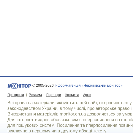
© 2005-2026
Інформ-агенція «Чернігівський монітор»
Про проект
|
Реклама
|
Партнери
|
Контакти
|
Архів
Всі права на матеріали, які містить цей сайт, охороняються у 
законодавством України, в тому числі, про авторське право і 
Використання матерiалiв monitor.cn.ua дозволяється за умов
Для iнтернет-видань обов'язковим є гiперпосилання на monito
для пошукових систем. Посилання та гіперпосилання повинні
виключно в першому чи в другому абзаці тексту.