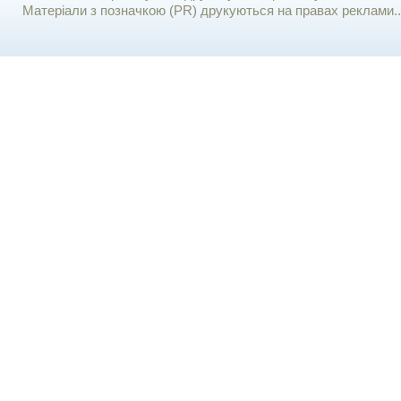
Матеріали з позначкою (PR) друкуються на правах реклами..