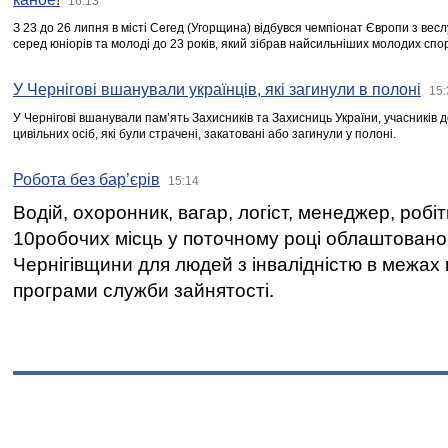
16:13
З 23 до 26 липня в місті Сегед (Угорщина) відбувся чемпіонат Європи з вес
серед юніорів та молоді до 23 років, який зібрав найсильніших молодих спо
У Чернігові вшанували українців, які загинули в полоні
15:
У Чернігові вшанували пам’ять Захисників та Захисниць України, учасників
цивільних осіб, які були страчені, закатовані або загинули у полоні.
Робота без бар’єрів
15:14
Водій, охоронник, вагар, логіст, менеджер, робі
10робочих місць у поточному році облаштован
Чернігівщини для людей з інвалідністю в межах
програми служби зайнятості.