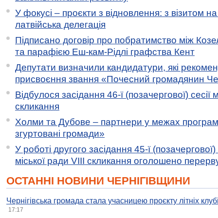
У фокусі – проєкти з відновлення: з візитом на
латвійська делегація
Підписано договір про побратимство між Коз
та парафією Еш-кам-Рідлі графства Кент
Депутати визначили кандидатури, які рекоме
присвоєння звання «Почесний громадянин Черн
Відбулося засідання 46-ї (позачергової) сесії м
скликання
Холми та Дубове – партнери у межах програми
згуртовані громади»
У роботі другого засідання 45-ї (позачергової) 
міської ради VIII скликання оголошено перерв
ОСТАННІ НОВИНИ ЧЕРНІГІВЩИНИ
Чернігівська громада стала учасницею проєкту літніх клуб
17:17