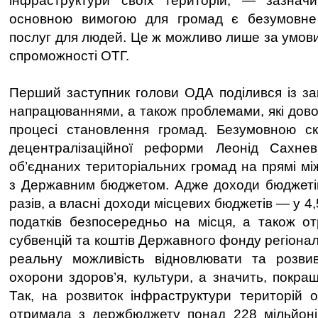
інфраструктури своїх територій, — зазнач
основною вимогою для громад є безумовне
послуг для людей. Це ж можливо лише за умови
спроможності ОТГ.
Перший заступник голови ОДА поділився із з
напрацюваннями, а також проблемами, які дово
процесі становлення громад. Безумовною ск
децентралізаційної реформи Леонід Сахне
об’єднаних територіальних громад на прямі мі
з Державним бюджетом. Адже доходи бюджетів
разів, а власні доходи місцевих бюджетів — у 4
податків безпосередньо на місця, а також о
субвенцій та коштів Державного фонду регіона
реальну можливість відновлювати та розвива
охорони здоров’я, культури, а значить, покра
Так, на розвиток інфраструктури територій 
отримала з держбюджету понад 228 мільйонів