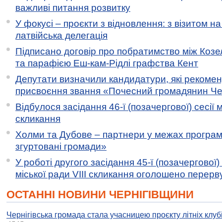
важливі питання розвитку
У фокусі – проєкти з відновлення: з візитом на
латвійська делегація
Підписано договір про побратимство між Коз
та парафією Еш-кам-Рідлі графства Кент
Депутати визначили кандидатури, які рекоме
присвоєння звання «Почесний громадянин Черн
Відбулося засідання 46-ї (позачергової) сесії м
скликання
Холми та Дубове – партнери у межах програми
згуртовані громади»
У роботі другого засідання 45-ї (позачергової) 
міської ради VIII скликання оголошено перерв
ОСТАННІ НОВИНИ ЧЕРНІГІВЩИНИ
Чернігівська громада стала учасницею проєкту літніх клуб