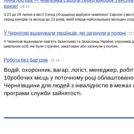
Анна Юр'єва — чемпіонка Європи серед юніорок з веслув
каное!
16:13
З 23 до 26 липня в місті Сегед (Угорщина) відбувся чемпіонат Європи з вес
серед юніорів та молоді до 23 років, який зібрав найсильніших молодих спо
У Чернігові вшанували українців, які загинули в полоні
15:
У Чернігові вшанували пам’ять Захисників та Захисниць України, учасників
цивільних осіб, які були страчені, закатовані або загинули у полоні.
Робота без бар’єрів
15:14
Водій, охоронник, вагар, логіст, менеджер, робі
10робочих місць у поточному році облаштован
Чернігівщини для людей з інвалідністю в межах
програми служби зайнятості.