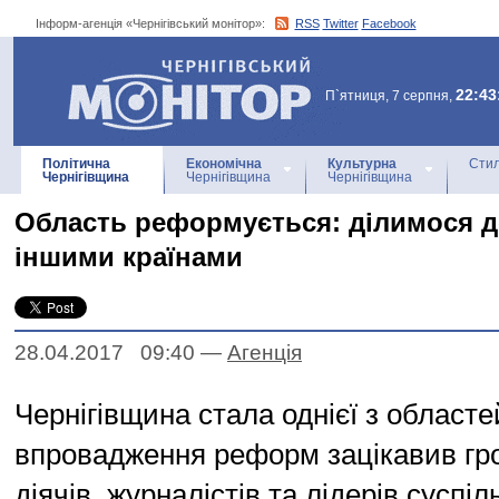
Інформ-агенція «Чернігівський монітор»:
RSS
Twitter
Facebook
Інформ-агенція
«Чернігівський монітор»
22:43
П`ятниця, 7 серпня,
Політична
Економічна
Культурна
Стил
Чернігівщина
Чернігівщина
Чернігівщина
Область реформується: ділимося д
іншими країнами
28.04.2017 09:40
—
Агенцiя
Чернігівщина стала однієї з областе
впровадження реформ зацікавив гр
діячів, журналістів та лідерів суспіл