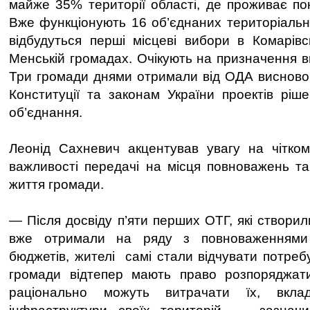
майже 35% території області, де проживає п
Вже функціонують 16 об’єднаних територіальни
відбудуться перші місцеві вибори в Комарівсь
Менській громадах. Очікують на призначення в
Три громади днями отримали від ОДА висновок
Конституції та законам України проектів ріш
об’єднання.
Леонід Сахневич акцентував увагу на чітком
важливості передачі на місця повноважень та 
життя громади.
— Після досвіду п’яти перших ОТГ, які створил
вже отримали на ряду з повноваженнями
бюджетів, жителі самі стали відчувати потреб
громади відтепер мають право розпоряджати
раціонально можуть витрачати їх, вкла