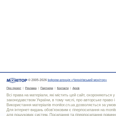
© 2005-2026
Інформ-агенція «Чернігівський монітор»
Про проект
|
Реклама
|
Партнери
|
Контакти
|
Архів
Всі права на матеріали, які містить цей сайт, охороняються у 
законодавством України, в тому числі, про авторське право і 
Використання матерiалiв monitor.cn.ua дозволяється за умов
Для iнтернет-видань обов'язковим є гiперпосилання на monito
для пошукових систем. Посилання та гіперпосилання повинні