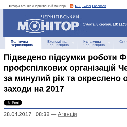
Інформ-агенція «Чернігівський монітор»:
RSS
Twitter
Facebook
Інформ-агенція
«Чернігівський монітор»
18:11:3
Субота, 8 серпня,
Політична
Економічна
Культурна
Стил
Чернігівщина
Чернігівщина
Чернігівщина
Підведено підсумки роботи Ф
профспілкових організацій Ч
за минулий рік та окреслено 
заходи на 2017
28.04.2017 08:38
—
Агенцiя