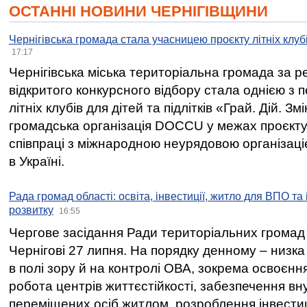
ОСТАННІ НОВИНИ ЧЕРНІГІВЩИНИ
Чернігівська громада стала учасницею проєкту літніх клуб
17:17
Чернігівська міська територіальна громада за 
відкритого конкурсного відбору стала однією з
літніх клубів для дітей та підлітків «Грай. Дій. З
громадська організація DOCCU у межах проєкту 
співпраці з міжнародною неурядовою організаціє
в Україні.
Рада громад області: освіта, інвестиції, житло для ВПО та
розвитку
16:55
Чергове засідання Ради територіальних громад 
Чернігові 27 липня. На порядку денному – низка
в полі зору й на контролі ОВА, зокрема освоєння
робота центрів життєстійкості, забезпечення вн
переміщених осіб житлом, розроблення інвестиц