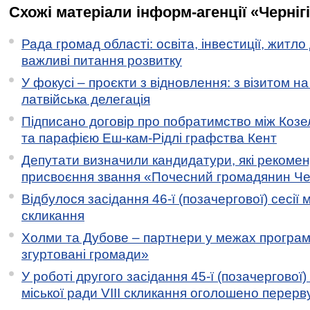
Схожі матеріали інформ-агенції «Черніг
Рада громад області: освіта, інвестиції, житло
важливі питання розвитку
У фокусі – проєкти з відновлення: з візитом на
латвійська делегація
Підписано договір про побратимство між Коз
та парафією Еш-кам-Рідлі графства Кент
Депутати визначили кандидатури, які рекоме
присвоєння звання «Почесний громадянин Черн
Відбулося засідання 46-ї (позачергової) сесії м
скликання
Холми та Дубове – партнери у межах програми
згуртовані громади»
У роботі другого засідання 45-ї (позачергової) 
міської ради VIII скликання оголошено перерв