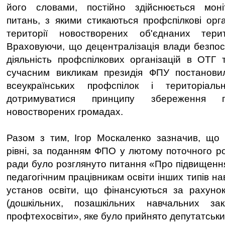
його словами, постійно здійснюється мон
питань, з якими стикаються профспілкові орган
території новостворених об'єднаних тери
Враховуючи, що децентралізація влади безпо
діяльність профспілкових організацій в ОТГ 
сучасним викликам президія ФПУ постанови
всеукраїнських профспілок і територіаль
дотримуватися принципу збереження п
новостворених громадах.
Разом з тим, Ігор Москаленко зазначив, що 
рівні, за поданням ФПО у лютому поточного ро
ради було розглянуто питання «Про підвищенн
педагогічним працівникам освіти інших типів на
установ освіти, що фінансуються за рахунок
(дошкільних, позашкільних навчальних за
профтехосвіти», яке було прийнято депутатськ