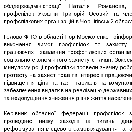
облдержадміністрації Наталія Романова,
профспілок України Григорій Осовий та чл
профспілкових організацій в Чернігівській област
Голова ФПО в області Ігор Москаленко поінфор
виконання вимог профспілок по захисту 
працюючих і завдання профспілкових організ
соціально-економічного захисту спілчан. Зокрем
минулому році профспілки провели значну роботу
протесту на захист прав та інтересів працююч
підвищення ціни на газ і тарифів на комунал
забезпечення видатків на реалізацію державних
та недопущення зниження рівня життя населенн
Керівник обласної федерації профспілок 
проведено низку заходів із питань децен
реформування місцевого самоврядування та г