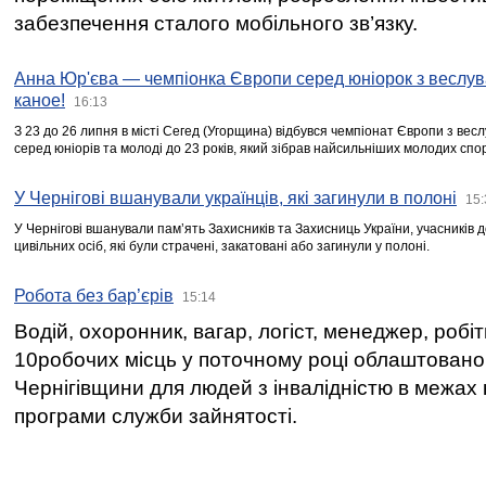
забезпечення сталого мобільного зв’язку.
Анна Юр'єва — чемпіонка Європи серед юніорок з веслув
каное!
16:13
З 23 до 26 липня в місті Сегед (Угорщина) відбувся чемпіонат Європи з вес
серед юніорів та молоді до 23 років, який зібрав найсильніших молодих спо
У Чернігові вшанували українців, які загинули в полоні
15:
У Чернігові вшанували пам’ять Захисників та Захисниць України, учасників
цивільних осіб, які були страчені, закатовані або загинули у полоні.
Робота без бар’єрів
15:14
Водій, охоронник, вагар, логіст, менеджер, робі
10робочих місць у поточному році облаштован
Чернігівщини для людей з інвалідністю в межах
програми служби зайнятості.