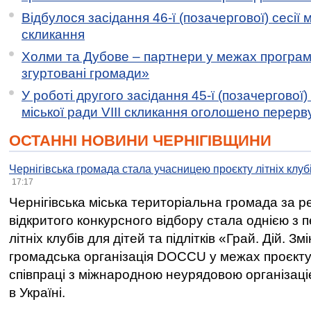
Відбулося засідання 46-ї (позачергової) сесії м
скликання
Холми та Дубове – партнери у межах програми
згуртовані громади»
У роботі другого засідання 45-ї (позачергової) 
міської ради VIII скликання оголошено перерв
ОСТАННІ НОВИНИ ЧЕРНІГІВЩИНИ
Чернігівська громада стала учасницею проєкту літніх клуб
17:17
Чернігівська міська територіальна громада за 
відкритого конкурсного відбору стала однією з
літніх клубів для дітей та підлітків «Грай. Дій. З
громадська організація DOCCU у межах проєкту 
співпраці з міжнародною неурядовою організаціє
в Україні.