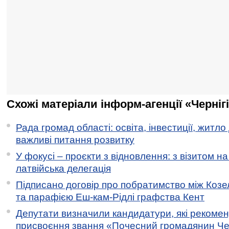
Схожі матеріали інформ-агенції «Черніг
Рада громад області: освіта, інвестиції, житло
важливі питання розвитку
У фокусі – проєкти з відновлення: з візитом на
латвійська делегація
Підписано договір про побратимство між Коз
та парафією Еш-кам-Рідлі графства Кент
Депутати визначили кандидатури, які рекоме
присвоєння звання «Почесний громадянин Черн