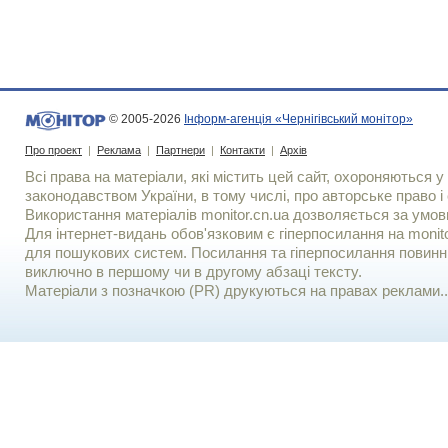
© 2005-2026
Інформ-агенція «Чернігівський монітор»
Про проект
|
Реклама
|
Партнери
|
Контакти
|
Архів
Всі права на матеріали, які містить цей сайт, охороняються у 
законодавством України, в тому числі, про авторське право і 
Використання матерiалiв monitor.cn.ua дозволяється за умов
Для iнтернет-видань обов'язковим є гiперпосилання на monito
для пошукових систем. Посилання та гіперпосилання повинні
виключно в першому чи в другому абзаці тексту.
Матеріали з позначкою (PR) друкуються на правах реклами..