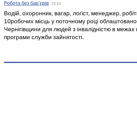
Робота без бар’єрів
15:14
Водій, охоронник, вагар, логіст, менеджер, робі
10робочих місць у поточному році облаштован
Чернігівщини для людей з інвалідністю в межах
програми служби зайнятості.