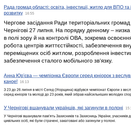
Рада громад області: освіта, інвестиції, житло для ВПО та
розвитку
16:55
Чергове засідання Ради територіальних громад 
Чернігові 27 липня. На порядку денному – низка
в полі зору й на контролі ОВА, зокрема освоєння
робота центрів життєстійкості, забезпечення вн
переміщених осіб житлом, розроблення інвестиц
забезпечення сталого мобільного зв’язку.
Анна Юр'єва — чемпіонка Європи серед юніорок з веслув
каное!
16:13
З 23 до 26 липня в місті Сегед (Угорщина) відбувся чемпіонат Європи з вес
серед юніорів та молоді до 23 років, який зібрав найсильніших молодих спо
У Чернігові вшанували українців, які загинули в полоні
15:
У Чернігові вшанували пам’ять Захисників та Захисниць України, учасників
цивільних осіб, які були страчені, закатовані або загинули у полоні.