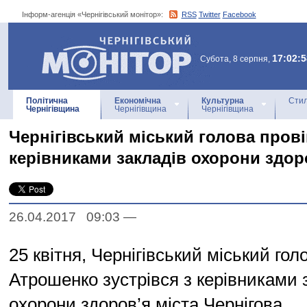
Інформ-агенція «Чернігівський монітор»:
RSS
Twitter
Facebook
Інформ-агенція
«Чернігівський монітор»
17:02:5
Субота, 8 серпня,
Політична
Економічна
Культурна
Стил
Чернігівщина
Чернігівщина
Чернігівщина
Чернігівський міський голова провів
керівниками закладів охорони здор
26.04.2017 09:03
—
25 квітня, Чернігівський міський го
Атрошенко зустрівся з керівниками 
охорони здоров’я міста Чернігова.