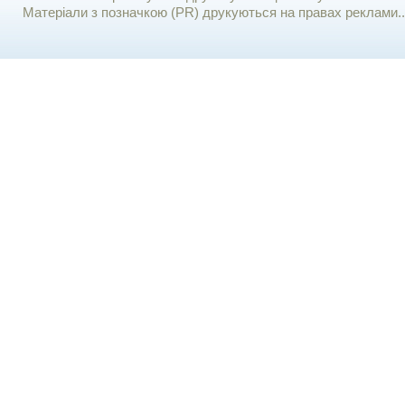
Матеріали з позначкою (PR) друкуються на правах реклами..