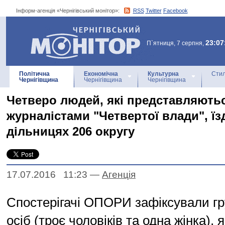
Інформ-агенція «Чернігівський монітор»:
RSS
Twitter
Facebook
Інформ-агенція
«Чернігівський монітор»
23:07
П`ятниця, 7 серпня,
Політична
Економічна
Культурна
Стил
Чернігівщина
Чернігівщина
Чернігівщина
Четверо людей, які представляють
журналістами "Четвертої влади", їз
дільницях 206 округу
17.07.2016 11:23
—
Агенцiя
Спостерігачі ОПОРИ зафіксували гр
осіб (троє чоловіків та одна жінка), я