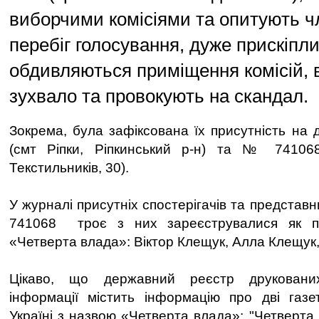
виборчими комісіями та опитують ч
перебіг голосування, дуже прискіпл
обдивляються приміщення комісій, 
зухвало та провокують на скандал.
Зокрема, була зафіксована їх присутність на
(смт Ріпки, Ріпкинський р-н) та № 741068 
Текстильників, 30).
У журналі присутніх спостерігачів та представ
741068 троє з них зареєструвалися як пр
«Четверта влада»: Віктор Клещук, Алла Клещук,
Цікаво, що державний реєстр друковани
інформації містить інформацію про дві газе
Україні з назвою «Четверта влада»: "Четверта в