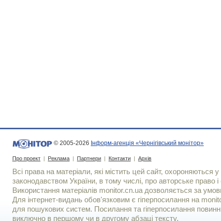
© 2005-2026
Інформ-агенція «Чернігівський монітор»
Про проект
|
Реклама
|
Партнери
|
Контакти
|
Архів
Всі права на матеріали, які містить цей сайт, охороняються у 
законодавством України, в тому числі, про авторське право і 
Використання матерiалiв monitor.cn.ua дозволяється за умов
Для iнтернет-видань обов'язковим є гiперпосилання на monito
для пошукових систем. Посилання та гіперпосилання повинні
виключно в першому чи в другому абзаці тексту.