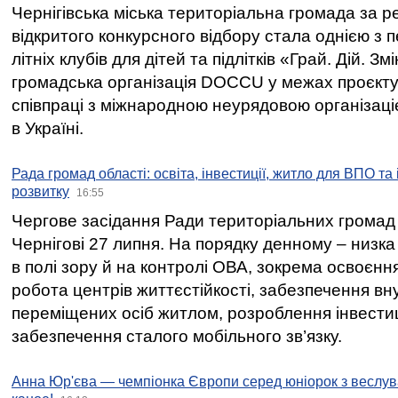
Чернігівська міська територіальна громада за 
відкритого конкурсного відбору стала однією з
літніх клубів для дітей та підлітків «Грай. Дій. З
громадська організація DOCCU у межах проєкту 
співпраці з міжнародною неурядовою організаціє
в Україні.
Рада громад області: освіта, інвестиції, житло для ВПО та
розвитку
16:55
Чергове засідання Ради територіальних громад 
Чернігові 27 липня. На порядку денному – низка
в полі зору й на контролі ОВА, зокрема освоєння
робота центрів життєстійкості, забезпечення вн
переміщених осіб житлом, розроблення інвестиц
забезпечення сталого мобільного зв’язку.
Анна Юр'єва — чемпіонка Європи серед юніорок з веслув