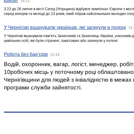
каное!
16:13
З 23 до 26 липня в місті Сегед (Угорщина) відбувся чемпіонат Європи з вес
серед юніорів та молоді до 23 років, який зібрав найсильніших молодих спо
У Чернігові вшанували українців, які загинули в полоні
15:
У Чернігові вшанували пам’ять Захисників та Захисниць України, учасників
цивільних осіб, які були страчені, закатовані або загинули у полоні.
Робота без бар’єрів
15:14
Водій, охоронник, вагар, логіст, менеджер, робі
10робочих місць у поточному році облаштован
Чернігівщини для людей з інвалідністю в межах
програми служби зайнятості.