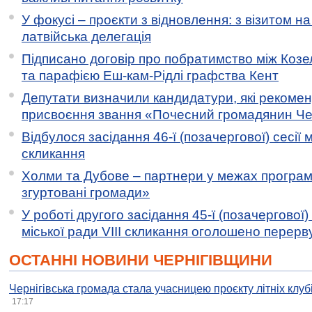
У фокусі – проєкти з відновлення: з візитом на
латвійська делегація
Підписано договір про побратимство між Коз
та парафією Еш-кам-Рідлі графства Кент
Депутати визначили кандидатури, які рекоме
присвоєння звання «Почесний громадянин Черн
Відбулося засідання 46-ї (позачергової) сесії м
скликання
Холми та Дубове – партнери у межах програми
згуртовані громади»
У роботі другого засідання 45-ї (позачергової) 
міської ради VIII скликання оголошено перерв
ОСТАННІ НОВИНИ ЧЕРНІГІВЩИНИ
Чернігівська громада стала учасницею проєкту літніх клуб
17:17