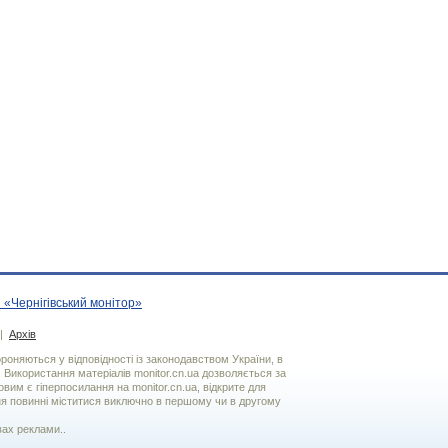
 «Чернігівський монітор»
|
Архів
хороняються у відповідності із законодавством України, в
. Використання матерiалiв monitor.cn.ua дозволяється за
вим є гiперпосилання на monitor.cn.ua, відкрите для
я повинні міститися виключно в першому чи в другому
вах реклами..