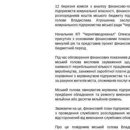
12 березня комісія з аналізу фінансово-го
підприємств комунальної власності, фінансо
розпорядників коштів міського бюджету під
голови Владислава Атрошенка заслух
комунального підприємства міської ради "Чер
Начальник КП "Чернігівводоканал" Олекс
присутніх з основними фінансовими показн
минулий рік та представив проект фінансо
бюджетний період.
Під час обговорення фінансових показників 
міський голова висловив зауваження що
наявності перебільшеної кількості працівник
виробництва, заниженої заробітної платні д
порівнянні з керівництвом підприємства та
за рахунок жителів міста, споживачів послуг
Міський голова звинуватив керівника підпр
придбанні обладнання та ремонту виконани
мільйони або десятки мільйонів гривень.
Зважаючи на це, фінансовий план підприємст
з проведення службового розслідування ке
відсторонений від виконання службових обов'
Про це повідомив міський голова Влад