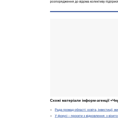
розпорядження до відома колективу підприєм
Схожі матеріали інформ-агенції «Че
Рада громад області: освіта, інвестиції, 
У фокусі – проєкти з відновлення: з візит