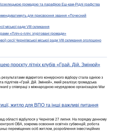
 Козелецькою громадою та парафією Еш-кам-Рідлі графства
комендуватимуть для присвоєння звання «Почесний
сії міської ради VIII скликання
рами «Пліч-о-пліч: згуртовані громади»
вої) сесії Чернігівської міської ради VIII скликання оголошено
цею проєкту літніх клубів «Грай. Дій. Змінюй»
а результатами відкритого конкурсного відбору стала однією з
та підлітків «Грай. Дій. Змінюй», який реалізує громадська
rward у співпраці з міжнародною неурядовою організацією War
стиції, житло для ВПО та інші важливі питання
ад області відбулося у Чернігові 27 липня. На порядку денному
 контролі ОВА, зокрема освоєння освітніх субвенцій, робота
ішньо переміщених осіб житлом, розроблення інвестиційних