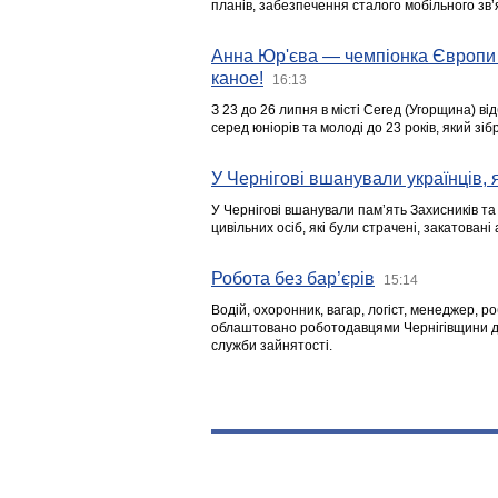
планів, забезпечення сталого мобільного зв’я
Анна Юр'єва — чемпіонка Європи 
каное!
16:13
З 23 до 26 липня в місті Сегед (Угорщина) в
серед юніорів та молоді до 23 років, який з
У Чернігові вшанували українців, я
У Чернігові вшанували пам’ять Захисників т
цивільних осіб, які були страчені, закатовані
Робота без бар’єрів
15:14
Водій, охоронник, вагар, логіст, менеджер, 
облаштовано роботодавцями Чернігівщини дл
служби зайнятості.