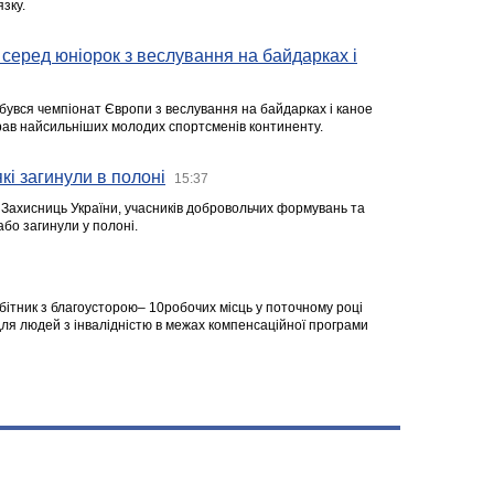
зку.
серед юніорок з веслування на байдарках і
ідбувся чемпіонат Європи з веслування на байдарках і каное
ібрав найсильніших молодих спортсменів континенту.
кі загинули в полоні
15:37
а Захисниць України, учасників добровольчих формувань та
 або загинули у полоні.
робітник з благоусторою– 10робочих місць у поточному році
я людей з інвалідністю в межах компенсаційної програми