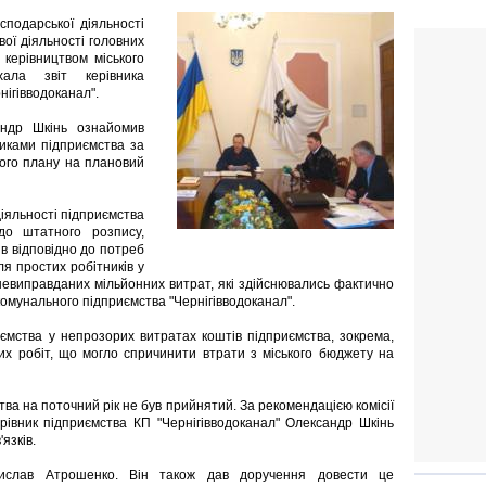
сподарської діяльності
вої діяльності головних
 керівництвом міського
ала звіт керівника
нігівводоканал".
андр Шкінь ознайомив
иками підприємства за
вого плану на плановий
діяльності підприємства
до штатного розпису,
ів відповідно до потреб
ля простих робітників у
 невиправданих мільйонних витрат, які здійснювались фактично
 комунального підприємства "Чернігівводоканал".
иємства у непрозорих витратах коштів підприємства, зокрема,
х робіт, що могло спричинити втрати з міського бюджету на
ва на поточний рік не був прийнятий. За рекомендацією комісії
рівник підприємства КП "Чернігівводоканал" Олександр Шкінь
язків.
ислав Атрошенко. Він також дав доручення довести це