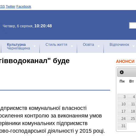
RSS
Twitter
Facebook
10:20:48
Четвер, 6 серпня,
Культурна
Стиль життя
Освіта
Відпочинок
Чернігівщина
гівводоканал" буде
АНОНСИ 
Пн
Вт
3
4
10
11
дприємств комунальної власності
17
18
 посилення контролю за виконанням умов
24
25
керівники комунальних підприємств
31
ово-господарської діяльності у 2015 році.