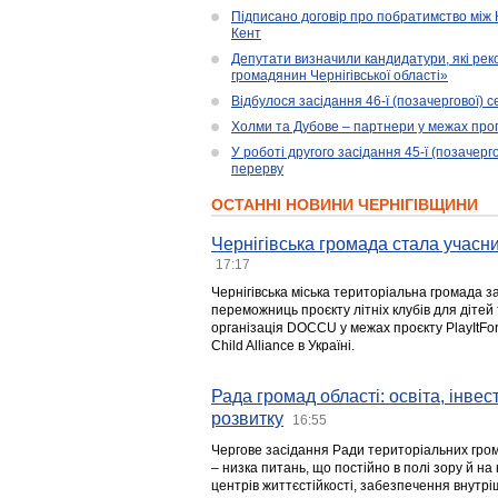
Підписано договір про побратимство між
Кент
Депутати визначили кандидатури, які ре
громадянин Чернігівської області»
Відбулося засідання 46-ї (позачергової) се
Холми та Дубове – партнери у межах прог
У роботі другого засідання 45-ї (позачерго
перерву
ОСТАННІ НОВИНИ ЧЕРНІГІВЩИНИ
Чернігівська громада стала учасни
17:17
Чернігівська міська територіальна громада з
переможниць проєкту літніх клубів для дітей 
організація DOCCU у межах проєкту PlayItFo
Child Alliance в Україні.
Рада громад області: освіта, інве
розвитку
16:55
Чергове засідання Ради територіальних гром
– низка питань, що постійно в полі зору й на
центрів життєстійкості, забезпечення внутр