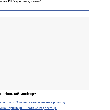
ства КП "Чернігівводоканал".
рнігівський монітор»
житло для ВПО та інші важливі питання розвитку
ом на Чернігівщині – латвійська делегація