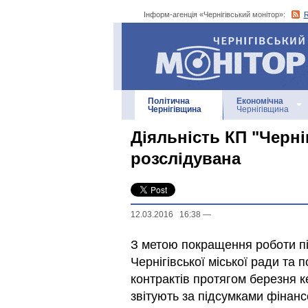
Інформ-агенція «Чернігівський монітор»:
Інформ-агенція
«Чернігівський монітор»
Політична
Економічна
Чернігівщина
Чернігівщина
Діяльність КП "Черні
розслідувана
12.03.2016 16:38
—
З метою покращення роботи пі
Чернігівської міської ради та
контрактів протягом березня 
звітують за підсумками фінанс