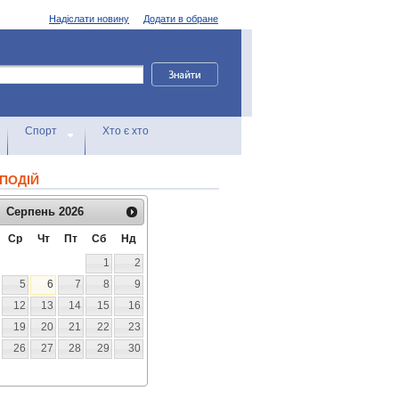
Надіслати новину
Додати в обране
Спорт
Хто є хто
ПОДІЙ
Серпень
2026
Ср
Чт
Пт
Сб
Нд
1
2
5
6
7
8
9
12
13
14
15
16
19
20
21
22
23
26
27
28
29
30