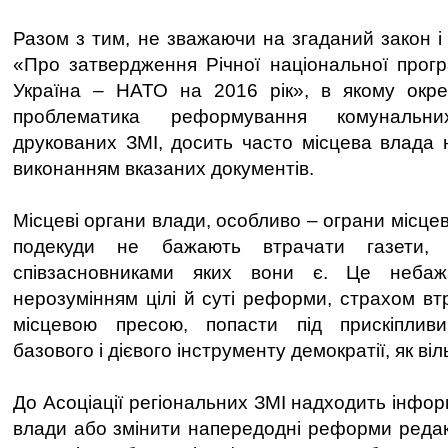
Разом з тим, не зважаючи на згаданий закон і
«Про затвердження Річної національної прогр
Україна – НАТО на 2016 рік», в якому окрем
проблематика реформування комунальн
друкованих ЗМІ, досить часто місцева влада 
виконанням вказаних документів.
Місцеві органи влади, особливо – ограни місц
подекуди не бажають втрачати газети, 
співзасновниками яких вони є. Це небаж
нерозумінням цілі й суті реформи, страхом вт
місцевою пресою, попасти під прискіплив
базового і дієвого інструменту демократії, як ві
До Асоціації регіональних ЗМІ надходить інфо
влади або змінити напередодні реформи редак