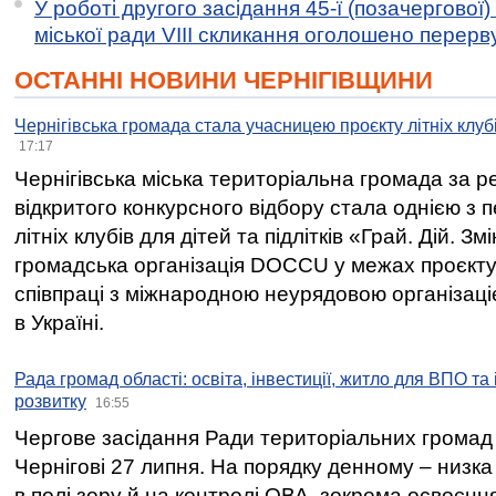
У роботі другого засідання 45-ї (позачергової) 
міської ради VIII скликання оголошено перерв
ОСТАННІ НОВИНИ ЧЕРНІГІВЩИНИ
Чернігівська громада стала учасницею проєкту літніх клуб
17:17
Чернігівська міська територіальна громада за 
відкритого конкурсного відбору стала однією з
літніх клубів для дітей та підлітків «Грай. Дій. З
громадська організація DOCCU у межах проєкту 
співпраці з міжнародною неурядовою організаціє
в Україні.
Рада громад області: освіта, інвестиції, житло для ВПО та
розвитку
16:55
Чергове засідання Ради територіальних громад 
Чернігові 27 липня. На порядку денному – низка
в полі зору й на контролі ОВА, зокрема освоєння