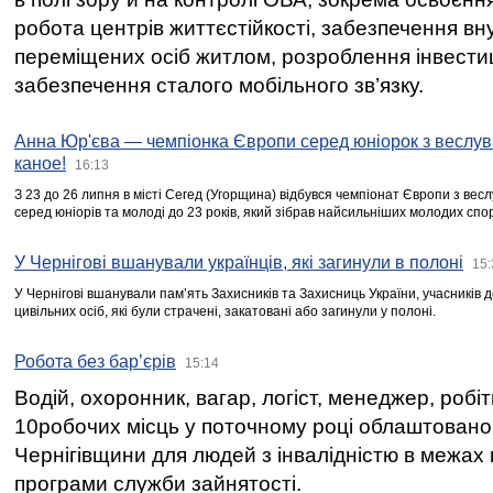
робота центрів життєстійкості, забезпечення вн
переміщених осіб житлом, розроблення інвестиц
забезпечення сталого мобільного зв’язку.
Анна Юр'єва — чемпіонка Європи серед юніорок з веслув
каное!
16:13
З 23 до 26 липня в місті Сегед (Угорщина) відбувся чемпіонат Європи з вес
серед юніорів та молоді до 23 років, який зібрав найсильніших молодих спо
У Чернігові вшанували українців, які загинули в полоні
15:
У Чернігові вшанували пам’ять Захисників та Захисниць України, учасників
цивільних осіб, які були страчені, закатовані або загинули у полоні.
Робота без бар’єрів
15:14
Водій, охоронник, вагар, логіст, менеджер, робі
10робочих місць у поточному році облаштован
Чернігівщини для людей з інвалідністю в межах
програми служби зайнятості.