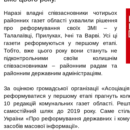
Наразі владні співзасновники чотирьох
районних газет області ухвалили рішення
про реформування своїх ЗМІ – у
Талалаївці, Прилуках, Ічні та Варві. Усі ці
газети реформуються у першому етапі.
Тобто, вже цього року вони стануть не
підконтрольними своїм колишнім
співзасновникам – районним радам та
районним державним адміністраціям.
За оцінкою громадської організації «Асоціаці
реформуватися у першому етапі прагнуть ко
10 редакцій комунальних газет області. Реш
самостійний шлях до 2019 року. Саме стіл
України «Про реформування державних і кому
засобів масової інформації».