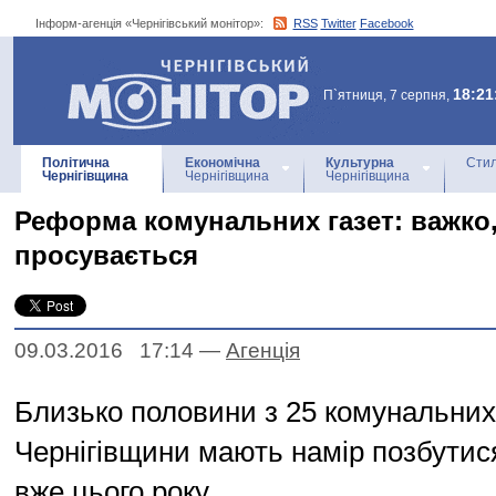
Інформ-агенція «Чернігівський монітор»:
RSS
Twitter
Facebook
Інформ-агенція
«Чернігівський монітор»
18:21
П`ятниця, 7 серпня,
Політична
Економічна
Культурна
Стил
Чернігівщина
Чернігівщина
Чернігівщина
Реформа комунальних газет: важко,
просувається
09.03.2016 17:14
—
Агенцiя
Близько половини з 25 комунальних
Чернігівщини мають намір позбутис
вже цього року.