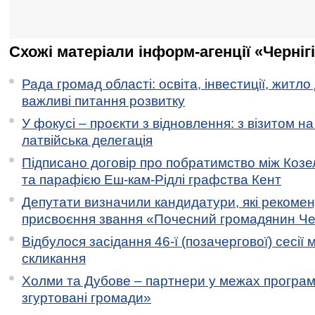
Схожі матеріали інформ-агенції «Черніг
Рада громад області: освіта, інвестиції, житло
важливі питання розвитку
У фокусі – проєкти з відновлення: з візитом на
латвійська делегація
Підписано договір про побратимство між Коз
та парафією Еш-кам-Рідлі графства Кент
Депутати визначили кандидатури, які рекоме
присвоєння звання «Почесний громадянин Черн
Відбулося засідання 46-ї (позачергової) сесії м
скликання
Холми та Дубове – партнери у межах програми
згуртовані громади»