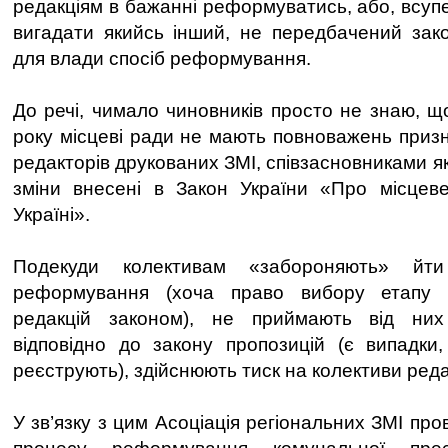
редакціям в бажанні реформуватись, або, всуп
вигадати якийсь інший, не передбачений зак
для влади спосіб реформування.
До речі, чимало чиновників просто не знаю, щ
року місцеві ради не мають повноважень призн
редакторів друкованих ЗМІ, співзасновниками як
зміни внесені в Закон України «Про місцев
Україні».
Подекуди колективам «забороняють» й
реформування (хоча право вибору етапу 
редакцій законом), не приймають від них
відповідно до закону пропозицій (є випадки
реєструють), здійснюють тиск на колективи реда
У зв’язку з цим Асоціація регіональних ЗМІ пр