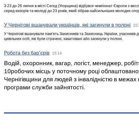
З 23 до 26 липня в місті Сегед (Угорщина) відбувся чемпіонат Європи з вес
серед юніорів та молоді до 23 років, який зібрав найсильніших молодих спо
У Чернігові вшанували українців, які загинули в полоні
15:
У Чернігові вшанували пам’ять Захисників та Захисниць України, учасників
цивільних осіб, які були страчені, закатовані або загинули у полоні.
Робота без бар’єрів
15:14
Водій, охоронник, вагар, логіст, менеджер, робі
10робочих місць у поточному році облаштован
Чернігівщини для людей з інвалідністю в межах
програми служби зайнятості.