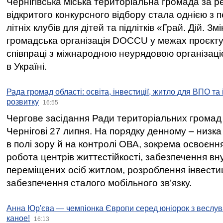
Чернігівська міська територіальна громада за 
відкритого конкурсного відбору стала однією з
літніх клубів для дітей та підлітків «Грай. Дій. З
громадська організація DOCCU у межах проєкту 
співпраці з міжнародною неурядовою організаціє
в Україні.
Рада громад області: освіта, інвестиції, житло для ВПО та
розвитку
16:55
Чергове засідання Ради територіальних громад 
Чернігові 27 липня. На порядку денному – низка
в полі зору й на контролі ОВА, зокрема освоєння
робота центрів життєстійкості, забезпечення вн
переміщених осіб житлом, розроблення інвестиц
забезпечення сталого мобільного зв’язку.
Анна Юр'єва — чемпіонка Європи серед юніорок з веслув
каное!
16:13