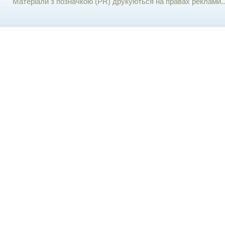
Матеріали з позначкою (PR) друкуються на правах реклами..