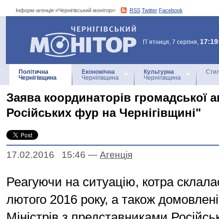
Інформ-агенція «Чернігівський монітор»:
RSS
Twitter
Facebook
Інформ-агенція
«Чернігівський монітор»
17:19
П`ятниця, 7 серпня,
Політична
Економічна
Культурна
Стил
Чернігівщина
Чернігівщина
Чернігівщина
Заява координаторів громадської а
Російських фур на Чернігівщині"
17.02.2016 15:46
—
Агенцiя
Реагуючи на ситуацію, котра склала
лютого 2016 року, а також домовлені
Міністрів з представниками Російськ