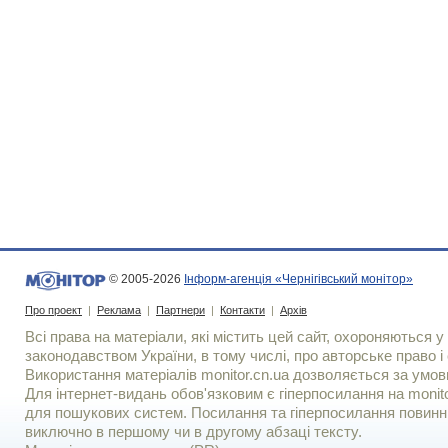
© 2005-2026
Інформ-агенція «Чернігівський монітор»
Про проект
|
Реклама
|
Партнери
|
Контакти
|
Архів
Всі права на матеріали, які містить цей сайт, охороняються у 
законодавством України, в тому числі, про авторське право і 
Використання матерiалiв monitor.cn.ua дозволяється за умов
Для iнтернет-видань обов'язковим є гiперпосилання на monito
для пошукових систем. Посилання та гіперпосилання повинні
виключно в першому чи в другому абзаці тексту.