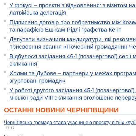
У фокусі – проєкти з відновлення: з візитом на
латвійська делегація
Підписано договір про побратимство між Коз
та парафією Еш-кам-Рідлі графства Кент
Депутати визначили кандидатури, які рекоме
присвоєння звання «Почесний громадянин Черн
Відбулося засідання 46-ї (позачергової) сесії м
скликання
Холми та Дубове – партнери у межах програми
згуртовані громади»
У роботі другого засідання 45-ї (позачергової) 
міської ради VIII скликання оголошено перерв
ОСТАННІ НОВИНИ ЧЕРНІГІВЩИНИ
Чернігівська громада стала учасницею проєкту літніх клуб
17:17