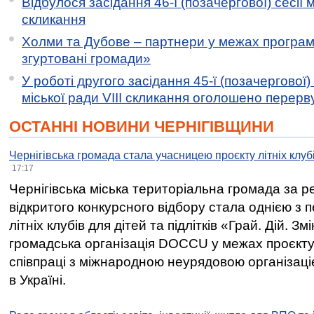
Відбулося засідання 46-ї (позачергової) сесії м
скликання
Холми та Дубове – партнери у межах програми
згуртовані громади»
У роботі другого засідання 45-ї (позачергової) 
міської ради VIII скликання оголошено перерв
ОСТАННІ НОВИНИ ЧЕРНІГІВЩИНИ
Чернігівська громада стала учасницею проєкту літніх клуб
17:17
Чернігівська міська територіальна громада за 
відкритого конкурсного відбору стала однією з
літніх клубів для дітей та підлітків «Грай. Дій. З
громадська організація DOCCU у межах проєкту 
співпраці з міжнародною неурядовою організаціє
в Україні.