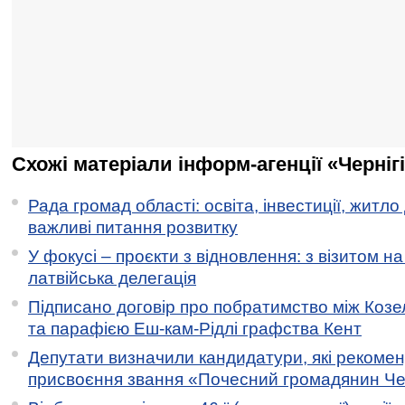
Схожі матеріали інформ-агенції «Черніг
Рада громад області: освіта, інвестиції, житло
важливі питання розвитку
У фокусі – проєкти з відновлення: з візитом на
латвійська делегація
Підписано договір про побратимство між Коз
та парафією Еш-кам-Рідлі графства Кент
Депутати визначили кандидатури, які рекоме
присвоєння звання «Почесний громадянин Черн