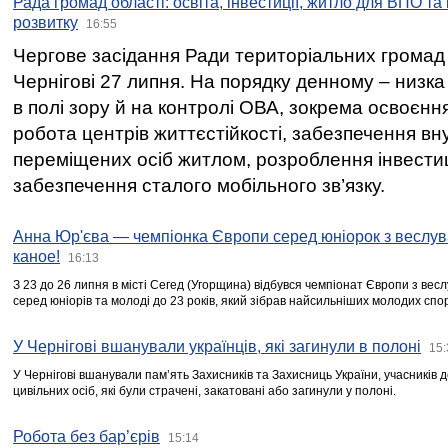
Рада громад області: освіта, інвестиції, житло для ВПО та
розвитку
16:55
Чергове засідання Ради територіальних громад 
Чернігові 27 липня. На порядку денному – низка
в полі зору й на контролі ОВА, зокрема освоєння
робота центрів життєстійкості, забезпечення вн
переміщених осіб житлом, розроблення інвестиц
забезпечення сталого мобільного зв’язку.
Анна Юр'єва — чемпіонка Європи серед юніорок з веслув
каное!
16:13
З 23 до 26 липня в місті Сегед (Угорщина) відбувся чемпіонат Європи з вес
серед юніорів та молоді до 23 років, який зібрав найсильніших молодих спо
У Чернігові вшанували українців, які загинули в полоні
15:
У Чернігові вшанували пам’ять Захисників та Захисниць України, учасників
цивільних осіб, які були страчені, закатовані або загинули у полоні.
Робота без бар’єрів
15:14