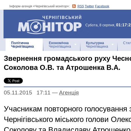
Інформ-агенція «Чернігівський монітор»:
RSS
Twitter
Facebook
Інформ-агенція
«Чернігівський монітор»
01:17:2
Субота, 8 серпня,
Політична
Економічна
Культурна
Стил
Чернігівщина
Чернігівщина
Чернігівщина
Звернення громадського руху Чесн
Соколова О.В. та Атрошенка В.А.
05.11.2015 17:11
—
Агенцiя
Учасникам повторного голосування 
Чернігівського міського голови Олек
Соколову та Владиславу Атрошенко