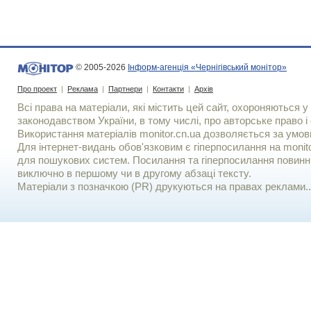
© 2005-2026
Інформ-агенція «Чернігівський монітор»
Про проект
|
Реклама
|
Партнери
|
Контакти
|
Архів
Всі права на матеріали, які містить цей сайт, охороняються у 
законодавством України, в тому числі, про авторське право і 
Використання матерiалiв monitor.cn.ua дозволяється за умов
Для iнтернет-видань обов'язковим є гiперпосилання на monito
для пошукових систем. Посилання та гіперпосилання повинні
виключно в першому чи в другому абзаці тексту.
Матеріали з позначкою (PR) друкуються на правах реклами..