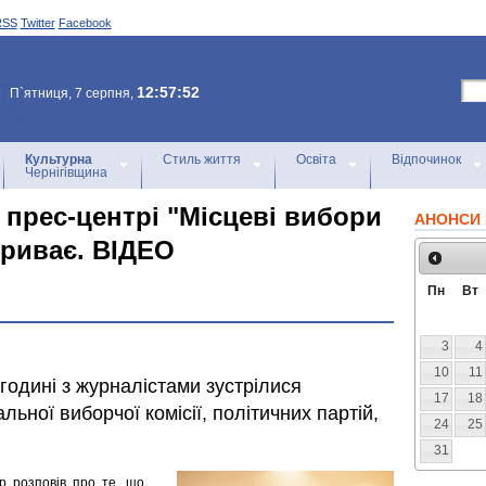
RSS
Twitter
Facebook
12:57:52
П`ятниця, 7 серпня,
Культурна
Стиль життя
Освіта
Відпочинок
Чернігівщина
прес-центрі "Місцеві вибори
АНОНСИ 
триває. ВІДЕО
Пн
Вт
3
4
10
11
 годині з журналістами зустрілися
17
18
льної виборчої комісії, політичних партій,
24
25
31
р розповів про те, що