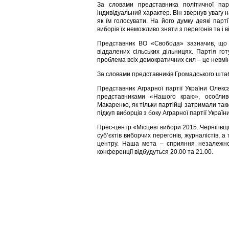
За словами представника політичної п
індивідуальний характер. Він звернув увагу 
як їм голосувати. На його думку деякі пар
виборів їх неможливо зняти з перегонів та і
Представник ВО «Свобода» зазначив, що 
віддалених сільських дільницях. Партія го
проблема всіх демократичних сил – це невмі
За словами представників Громадського штабу
Представник Аграрної партії України Олекс
представниками «Нашого краю», особливо
Макаренко, як тільки партійці затримали так
підкуп виборців з боку Аграрної партії України
Прес-центр «Місцеві вибори 2015. Чернігів
суб’єктів виборчих перегонів, журналістів, а
центру. Наша мета – сприяння незалежном
конференції відбудуться 20.00 та 21.00.