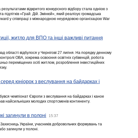
а результатами відкритого конкурсного відбору стала однією з
та підлітків «Грай. Дій. Змінюй», який реалізує громадська
rward у співпраці з міжнародною неурядовою організацією War
стиції, житло для ВПО та інші важливі питання
ад області відбулося у Чернігові 27 липня. На порядку денному
 контролі ОВА, зокрема освоєння освітніх субвенцій, робота
ішньо переміщених осіб житлом, розроблення інвестиційних
зку.
серед юніорок з веслування на байдарках і
ідбувся чемпіонат Європи з веслування на байдарках і каное
ібрав найсильніших молодих спортсменів континенту.
кі загинули в полоні
15:37
а Захисниць України, учасників добровольчих формувань та
 або загинули у полоні.