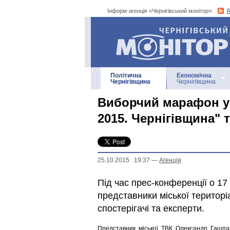
Інформ-агенція «Чернігівський монітор»:
Інформ-агенція
«Чернігівський монітор»
Політична
Економічна
Чернігівщина
Чернігівщина
Виборчий марафон у 
2015. Чернігівщина" 
25.10.2015 19:37
—
Агенцiя
Під час прес-конференції о 17
представники міської територіа
спостерігачі та експерти.
Представник міської ТВК Олександр Гашпа