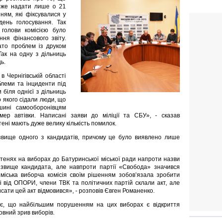
може надати лише о 21
ням, які фіксувалися у
день голосування. Так
 голови комісією було
ня фінансового звіту.
ато проблем із друком
Так на одну з дільниць
ь.
 Чернігівській області
блеми та інциденти під
 біля однієї з дільниць
 якого сідали люди, що
шині самооборонівцям
ер автівки. Написані заяви до міліції та СБУ», - сказав
ені мають дуже велику кількість помилок.
звище одного з кандидатів, причому це було виявлено лише
етенях на виборах до Батуринської міської ради напроти назви
звище кандидата, але навпроти партії «Свобода» значився
міська виборча комісія своїм рішенням зобов’язала зробити
і від ОПОРИ, члени ТВК та політичних партій склали акт, але
исати цей акт відмовився», - розповів Євген Романенко.
ає, що найбільшим порушенням на цих виборах є відкриття
мовний зрив виборів.