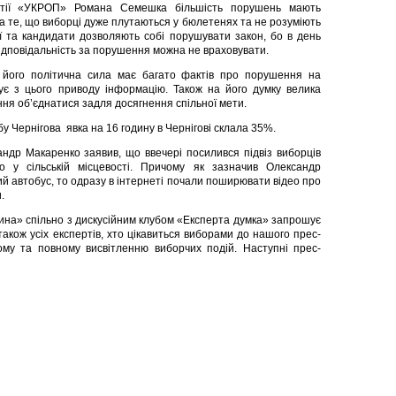
артії «УКРОП» Романа Семешка більшість порушень мають
на те, що виборці дуже плутаються у бюлетенях та не розуміють
тії та кандидати дозволяють собі порушувати закон, бо в день
 відповідальність за порушення можна не враховувати.
його політична сила має багато фактів про порушення на
тує з цього приводу інформацію. Також на його думку велика
ння об’єднатися задля досягнення спільної мети.
 Чернігова явка на 16 годину в Чернігові склала 35%.
андр Макаренко заявив, що ввечері посилився підвіз виборців
 у сільській місцевості. Причому як зазначив Олександр
ий автобус, то одразу в інтернеті почали поширювати відео про
.
щина» спільно з дискусійним клубом «Експерта думка» запрошує
 також усіх експертів, хто цікавиться виборами до нашого прес-
у та повному висвітленню виборчих подій. Наступні прес-