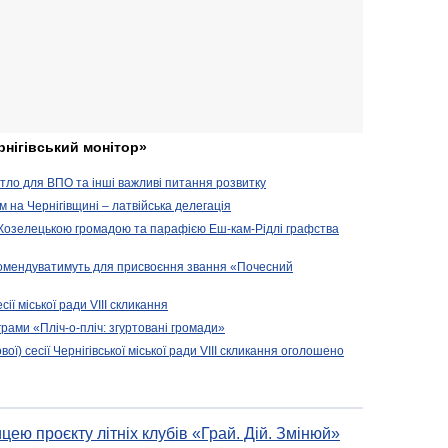
рнігівський монітор»
житло для ВПО та інші важливі питання розвитку
ом на Чернігівщині – латвійська делегація
 Козелецькою громадою та парафією Еш-кам-Рідлі графства
комендуватимуть для присвоєння звання «Почесний
сії міської ради VIII скликання
рами «Пліч-о-пліч: згуртовані громади»
вої) сесії Чернігівської міської ради VIII скликання оголошено
цею проєкту літніх клубів «Грай. Дій. Змінюй»