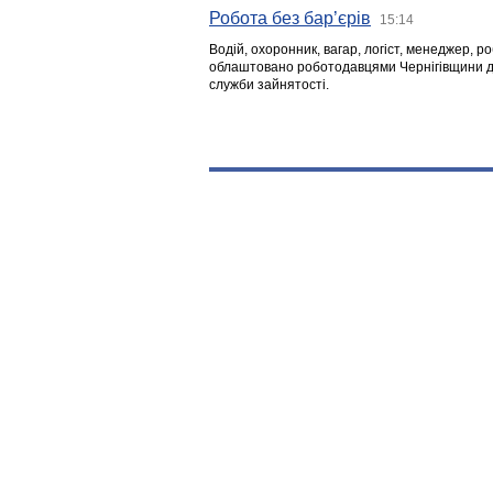
Робота без бар’єрів
15:14
Водій, охоронник, вагар, логіст, менеджер, 
облаштовано роботодавцями Чернігівщини дл
служби зайнятості.