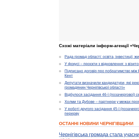
Схожі матеріали інформ-агенції «Че
Рада громад області: освіта, інвестиції, 
У фокусі – проєкти з відновлення: з візит
Підписано договір про побратимство між
Кент
Депутати визначили кандидатури, які ре
громадянин Чернігівської області»
Відбулося засідання 46-ї (позачергової) се
Холми та Дубове – партнери у межах прог
У роботі другого засідання 45-ї (позачерго
перерву
ОСТАННІ НОВИНИ ЧЕРНІГІВЩИНИ
Чернігівська громада стала учасни