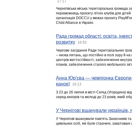
17:17
Чернігівська міська територіальна громада з
переможниць проєкту літніх клубів для дітей 
організація DOCCU у межах проєкту PlayItFo
Child Alliance в Україні.
Рада громад області: освіта, інве
розвитку
16:55
Чергове засідання Ради територіальних гром
– низка питань, що постійно в полі зору й на
центрів життєстійкості, забезпечення внутр
планів, забезпечення сталого мобільного зв’я
Анна Юр'єва — чемпіонка Європи 
каное!
16:13
З 23 до 26 липня в місті Сегед (Угорщина) в
серед юніорів та молоді до 23 років, який з
У Чернігові вшанували українців, я
У Чернігові вшанували пам’ять Захисників т
цивільних осіб, які були страчені, закатовані