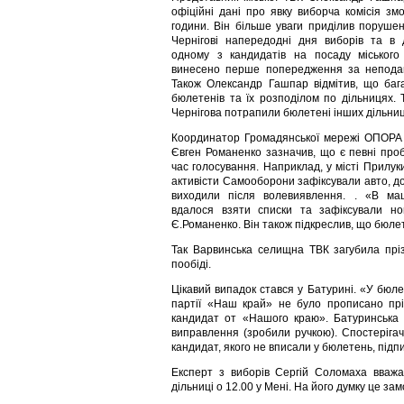
офіційні дані про явку виборча комісія з
години. Він більше уваги приділив порушен
Чернігові напередодні дня виборів та в 
одному з кандидатів на посаду міського
винесено перше попередження за неподан
Також Олександр Гашпар відмітив, що баг
бюлетенів та їх розподілом по дільницях. 
Чернігова потрапили бюлетені інших дільниц
Координатор Громадянської мережі ОПОРА в
Євген Романенко зазначив, що є певні про
час голосування. Наприклад, у місті Прилуки
активісти Самооборони зафіксували авто, до
виходили після волевиявлення. . «В ма
вдалося взяти списки та зафіксували ном
Є.Романенко. Він також підкреслив, що бюлет
Так Варвинська селищна ТВК загубила прі
пообіді.
Цікавий випадок стався у Батурині. «У бюл
партії «Наш край» не було прописано прі
кандидат от «Нашого краю». Батуринська 
виправлення (зробили ручкою). Спостерігач
кандидат, якого не вписали у бюлетень, підп
Експерт з виборів Сергій Соломаха вваж
дільниці о 12.00 у Мені. На його думку це за