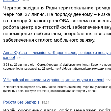
Чергове засідання Ради територіальних громад 
Чернігові 27 липня. На порядку денному – низка
в полі зору й на контролі ОВА, зокрема освоєння
робота центрів життєстійкості, забезпечення вн
переміщених осіб житлом, розроблення інвестиц
забезпечення сталого мобільного зв’язку.
Анна Юр'єва — чемпіонка Європи серед юніорок з веслув
каное!
16:13
З 23 до 26 липня в місті Сегед (Угорщина) відбувся чемпіонат Європи з вес
серед юніорів та молоді до 23 років, який зібрав найсильніших молодих спо
У Чернігові вшанували українців, які загинули в полоні
15:
У Чернігові вшанували пам’ять Захисників та Захисниць України, учасників
цивільних осіб, які були страчені, закатовані або загинули у полоні.
Робота без бар’єрів
15:14
Водій, охоронник, вагар, логіст, менеджер, робі