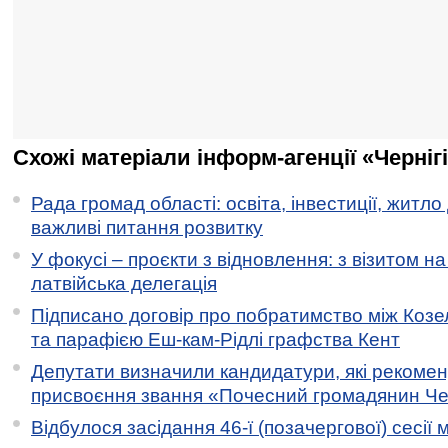
Схожі матеріали інформ-агенції «Черніг
Рада громад області: освіта, інвестиції, житло
важливі питання розвитку
У фокусі – проєкти з відновлення: з візитом на
латвійська делегація
Підписано договір про побратимство між Коз
та парафією Еш-кам-Рідлі графства Кент
Депутати визначили кандидатури, які рекоме
присвоєння звання «Почесний громадянин Черн
Відбулося засідання 46-ї (позачергової) сесії м