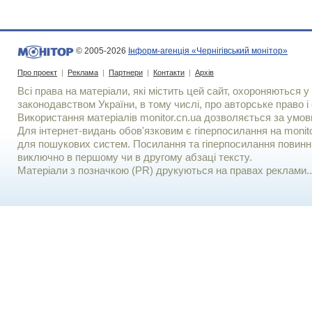
© 2005-2026
Інформ-агенція «Чернігівський монітор»
Про проект
|
Реклама
|
Партнери
|
Контакти
|
Архів
Всі права на матеріали, які містить цей сайт, охороняються у 
законодавством України, в тому числі, про авторське право і 
Використання матерiалiв monitor.cn.ua дозволяється за умов
Для iнтернет-видань обов'язковим є гiперпосилання на monito
для пошукових систем. Посилання та гіперпосилання повинні
виключно в першому чи в другому абзаці тексту.
Матеріали з позначкою (PR) друкуються на правах реклами..