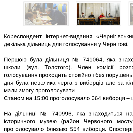
Кореспондент інтернет-видання «Чернігівськи
декілька дільниць для голосування у Чернігові.
Першою була дільниця № 741064, яка знаход
школи (вул. Толстого). Член комісії роз
голосування проходить спокійно і без порушень.
дня була невелика черга з виборців але за кіл
мали змогу проголосувати.
Станом на 15:00 проголосувало 664 виборця – 
На дільниці № 740996, яка знаходиться на б
історичного музею (район Червоного мост
проголосувало близько 554 виборця. Спостеріг