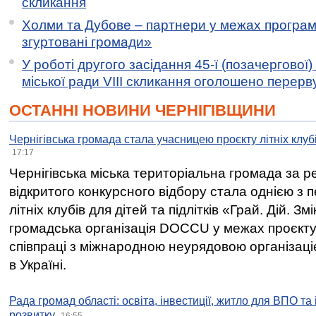
скликання
Холми та Дубове – партнери у межах програми
згуртовані громади»
У роботі другого засідання 45-ї (позачергової) 
міської ради VIII скликання оголошено перерв
ОСТАННІ НОВИНИ ЧЕРНІГІВЩИНИ
Чернігівська громада стала учасницею проєкту літніх клуб
17:17
Чернігівська міська територіальна громада за 
відкритого конкурсного відбору стала однією з
літніх клубів для дітей та підлітків «Грай. Дій. З
громадська організація DOCCU у межах проєкту 
співпраці з міжнародною неурядовою організаціє
в Україні.
Рада громад області: освіта, інвестиції, житло для ВПО та
розвитку
16:55