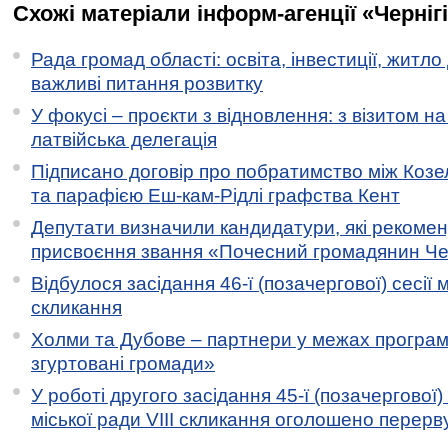
Схожі матеріали інформ-агенції «Черніг
Рада громад області: освіта, інвестиції, житло
важливі питання розвитку
У фокусі – проєкти з відновлення: з візитом на
латвійська делегація
Підписано договір про побратимство між Коз
та парафією Еш-кам-Рідлі графства Кент
Депутати визначили кандидатури, які рекоме
присвоєння звання «Почесний громадянин Черн
Відбулося засідання 46-ї (позачергової) сесії м
скликання
Холми та Дубове – партнери у межах програми
згуртовані громади»
У роботі другого засідання 45-ї (позачергової) 
міської ради VIII скликання оголошено перерв