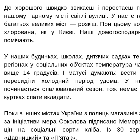
До хорошого швидко звикаєш і перестаєш по
нашому гарному місті світлі вулиці. У нас є 
багатьох великих міст — розкіш. При цьому во
хлорована, як у Києві. Наші домогосподар
помічають.
У наших будинках, школах, дитячих садках теп
регіонах у соціальних об'єктах температура ч
вище 14 градусів. І матусі думають: вести
пересидіти холодний період удома. У н
починається опалювальний сезон, тож немає н
куртках спати вкладати.
Поки в інших містах України з полиць магазинів
за ініціативи мера Соколова підписано Мемо
цін на соціальні сорти хліба. Із 30 ве
«Дарницкий» та «П'ятак».