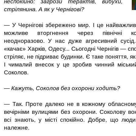
неспокійно: загрози терактів, вибухи,
стрілянина. А як у Чернігові?
— У Чернігові збережено мир. І це найважлив
можливе вторгнення через північні к
неодноразово. У нас дуже агресивний сусід.
«качає» Харків, Одесу... Сьогодні Чернігів — спо
стріляє, не підриває будинки. Є таке поняття, я
І чималий внесок у це зробив чинний міськи
Соколов.
— Кажуть, Соколов без охорони ходить?
— Так. Проте далеко не в кожному обласному
вечірніми вулицями без охорони. Соколову вон
всі знають, у місті спокійно. Добре, що люд
належне.