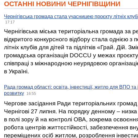
ОСТАННІ НОВИНИ ЧЕРНІГІВЩИНИ
Чернігівська громада стала учасницею проєкту літніх клуб
17:17
Чернігівська міська територіальна громада за 
відкритого конкурсного відбору стала однією з
літніх клубів для дітей та підлітків «Грай. Дій. З
громадська організація DOCCU у межах проєкту 
співпраці з міжнародною неурядовою організаціє
в Україні.
Рада громад області: освіта, інвестиції, житло для ВПО та
розвитку
16:55
Чергове засідання Ради територіальних громад 
Чернігові 27 липня. На порядку денному – низка
в полі зору й на контролі ОВА, зокрема освоєння
робота центрів життєстійкості, забезпечення вн
переміщених осіб житлом, розроблення інвестиц