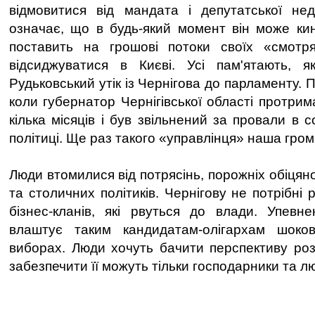
відмовитися від мандата і депутатської нед
означає, що в будь-який момент він може кин
поставить на грошові потоки своїх «смот
відсиджуватися в Києві. Усі пам'ятають, як
Рудьковський утік із Чернігова до парламенту. П
коли губернатор Чернігівської області протри
кілька місяців і був звільнений за провали в с
політиці. Ще раз такого «управлінця» наша гро
Люди втомилися від потрясінь, порожніх обіцяно
та столичних політиків. Чернігову не потрібні
бізнес-кланів, які рвуться до влади. Упевн
влаштує таким кандидатам-олігархам шоко
виборах. Люди хочуть бачити перспективу розв
забезпечити її можуть тільки господарники та л