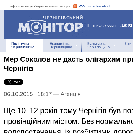
Інформ-агенція «Чернігівський монітор»:
RSS
Twitter
Facebook
Інформ-агенція
«Чернігівський монітор»
18:01
П`ятниця, 7 серпня,
Політична
Економічна
Культурна
Стил
Чернігівщина
Чернігівщина
Чернігівщина
Мер Соколов не дасть олігархам пр
Чернігів
06.10.2015 18:17
—
Агенцiя
Ще 10–12 років тому Чернігів був п
провінційним містом. Без нормальн
водопостачання, із розбитими доро