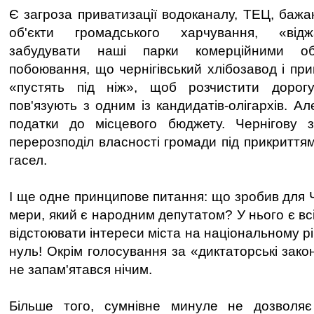
Є загроза приватизації водоканалу, ТЕЦ, бажа
об'єкти громадського харчування, «відж
забудувати наші парки комерційними об
побоювання, що чернігівський хлібозавод і при
«пустять під ніж», щоб розчистити дорогу
пов'язують з одним із кандидатів-олігархів. Ал
податки до місцевого бюджету. Чернігову 
перерозподіл власності громади під прикриттям
гасел.
І ще одне принципове питання: що зробив для 
мери, який є народним депутатом? У нього є в
відстоювати інтереси міста на національному рі
нуль! Окрім голосування за «диктаторські закон
не запам'ятався нічим.
Більше того, сумнівне минуле не дозволя