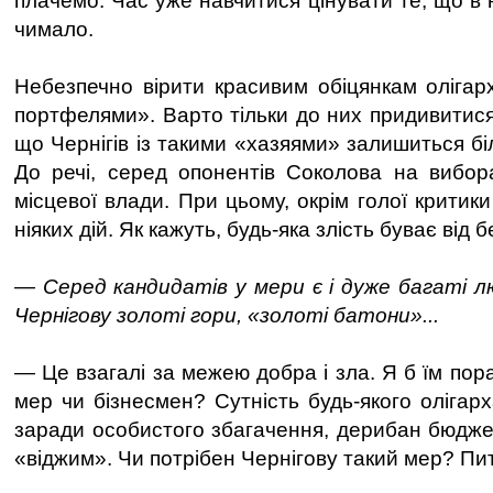
плачемо. Час уже навчитися цінувати те, що в н
чимало.
Небезпечно вірити красивим обіцянкам олігар
портфелями». Варто тільки до них придивитися
що Чернігів із такими «хазяями» залишиться бі
До речі, серед опонентів Соколова на вибор
місцевої влади. При цьому, окрім голої критики
ніяких дій. Як кажуть, будь-яка злість буває від 
— Серед кандидатів у мери є і дуже багаті л
Чернігову золоті гори, «золоті батони»...
— Це взагалі за межею добра і зла. Я б їм пор
мер чи бізнесмен? Сутність будь-якого олігар
заради особистого збагачення, дерибан бюджет
«віджим». Чи потрібен Чернігову такий мер? Пи