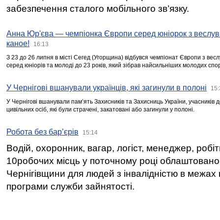
забезпечення сталого мобільного зв’язку.
Анна Юр'єва — чемпіонка Європи серед юніорок з веслув
каное!
16:13
З 23 до 26 липня в місті Сегед (Угорщина) відбувся чемпіонат Європи з вес
серед юніорів та молоді до 23 років, який зібрав найсильніших молодих спо
У Чернігові вшанували українців, які загинули в полоні
15:
У Чернігові вшанували пам’ять Захисників та Захисниць України, учасників
цивільних осіб, які були страчені, закатовані або загинули у полоні.
Робота без бар’єрів
15:14
Водій, охоронник, вагар, логіст, менеджер, робі
10робочих місць у поточному році облаштован
Чернігівщини для людей з інвалідністю в межах
програми служби зайнятості.