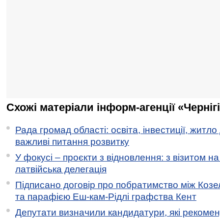
Схожі матеріали інформ-агенції «Черніг
Рада громад області: освіта, інвестиції, житло
важливі питання розвитку
У фокусі – проєкти з відновлення: з візитом на
латвійська делегація
Підписано договір про побратимство між Коз
та парафією Еш-кам-Рідлі графства Кент
Депутати визначили кандидатури, які рекоме