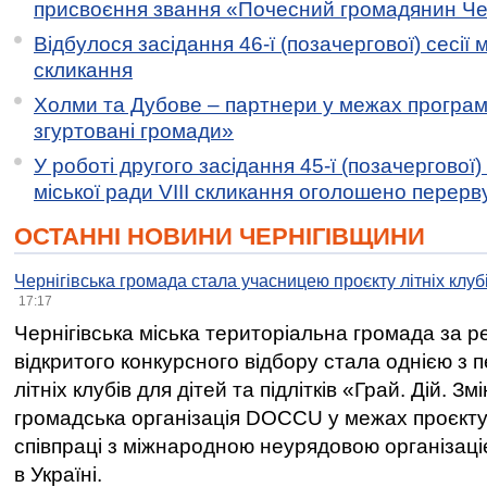
присвоєння звання «Почесний громадянин Черн
Відбулося засідання 46-ї (позачергової) сесії м
скликання
Холми та Дубове – партнери у межах програми
згуртовані громади»
У роботі другого засідання 45-ї (позачергової) 
міської ради VIII скликання оголошено перерв
ОСТАННІ НОВИНИ ЧЕРНІГІВЩИНИ
Чернігівська громада стала учасницею проєкту літніх клуб
17:17
Чернігівська міська територіальна громада за 
відкритого конкурсного відбору стала однією з
літніх клубів для дітей та підлітків «Грай. Дій. З
громадська організація DOCCU у межах проєкту 
співпраці з міжнародною неурядовою організаціє
в Україні.