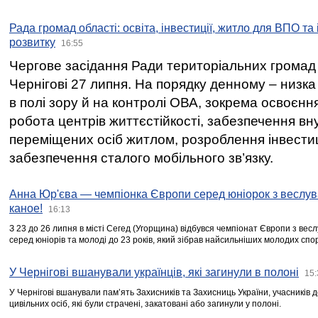
Рада громад області: освіта, інвестиції, житло для ВПО та
розвитку
16:55
Чергове засідання Ради територіальних громад 
Чернігові 27 липня. На порядку денному – низка
в полі зору й на контролі ОВА, зокрема освоєння
робота центрів життєстійкості, забезпечення вн
переміщених осіб житлом, розроблення інвестиц
забезпечення сталого мобільного зв’язку.
Анна Юр'єва — чемпіонка Європи серед юніорок з веслув
каное!
16:13
З 23 до 26 липня в місті Сегед (Угорщина) відбувся чемпіонат Європи з вес
серед юніорів та молоді до 23 років, який зібрав найсильніших молодих спо
У Чернігові вшанували українців, які загинули в полоні
15:
У Чернігові вшанували пам’ять Захисників та Захисниць України, учасників
цивільних осіб, які були страчені, закатовані або загинули у полоні.