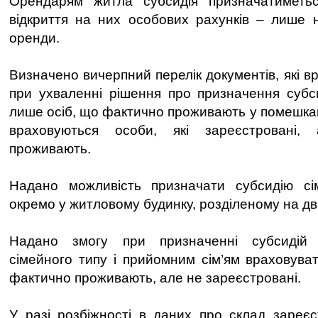
Орендарям житла субсидія призначатиметьс
відкриття на них особових рахунків – лише н
оренди.
Визначено вичерпний перелік документів, які в
при ухваленні рішення про призначення субс
лише осіб, що фактично проживають у помешканн
враховуються особи, які зареєстровані
проживають.
Надано можливість призначати субсидію с
окремо у житловому будинку, розділеному на дв
Надано змогу при призначенні субсидій
сімейного типу і прийомним сім’ям враховувати 
фактично проживають, але не зареєстровані.
У разі розбіжності в даних про склад зареєс