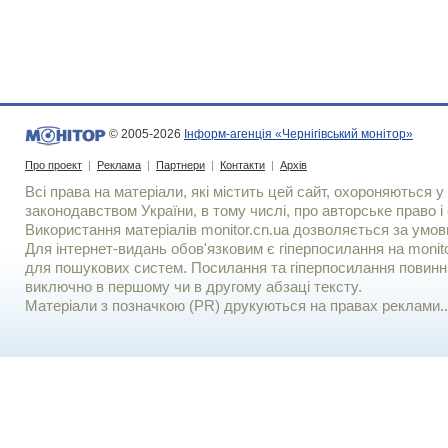
© 2005-2026
Інформ-агенція «Чернігівський монітор»
Про проект
|
Реклама
|
Партнери
|
Контакти
|
Архів
Всі права на матеріали, які містить цей сайт, охороняються у 
законодавством України, в тому числі, про авторське право і 
Використання матерiалiв monitor.cn.ua дозволяється за умов
Для iнтернет-видань обов'язковим є гiперпосилання на monito
для пошукових систем. Посилання та гіперпосилання повинні
виключно в першому чи в другому абзаці тексту.
Матеріали з позначкою (PR) друкуються на правах реклами..