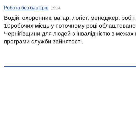
Робота без бар’єрів
15:14
Водій, охоронник, вагар, логіст, менеджер, робі
10робочих місць у поточному році облаштован
Чернігівщини для людей з інвалідністю в межах
програми служби зайнятості.