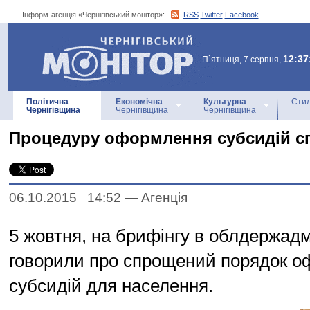
Інформ-агенція «Чернігівський монітор»:
RSS
Twitter
Facebook
Інформ-агенція
«Чернігівський монітор»
12:37
П`ятниця, 7 серпня,
Політична
Економічна
Культурна
Стил
Чернігівщина
Чернігівщина
Чернігівщина
Процедуру оформлення субсидій 
06.10.2015 14:52
—
Агенцiя
5 жовтня, на брифінгу в облдержадмі
говорили про спрощений порядок 
субсидій для населення.