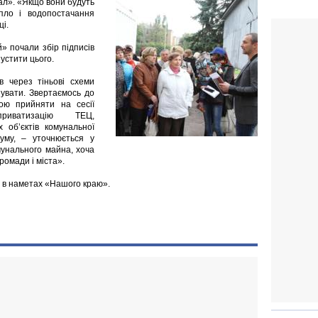
ал». «Якщо вони будуть
пло і водопостачання
ці.
» почали збір підписів
пустити цього.
в через тіньові схеми
зувати. Звертаємось до
гою прийняти на сесії
иватизацію ТЕЦ,
х об’єктів комунальної
думу, – уточнюється у
мунального майна, хоча
ромади і міста».
а в наметах «Нашого краю».