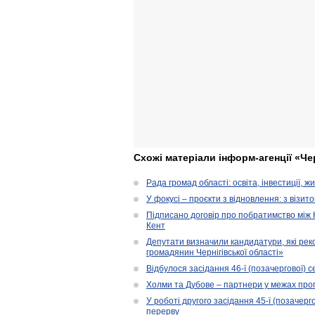
Схожі матеріали інформ-агенції «Че
Рада громад області: освіта, інвестиції, 
У фокусі – проєкти з відновлення: з візит
Підписано договір про побратимство між
Кент
Депутати визначили кандидатури, які ре
громадянин Чернігівської області»
Відбулося засідання 46-ї (позачергової) се
Холми та Дубове – партнери у межах прог
У роботі другого засідання 45-ї (позачерго
перерву