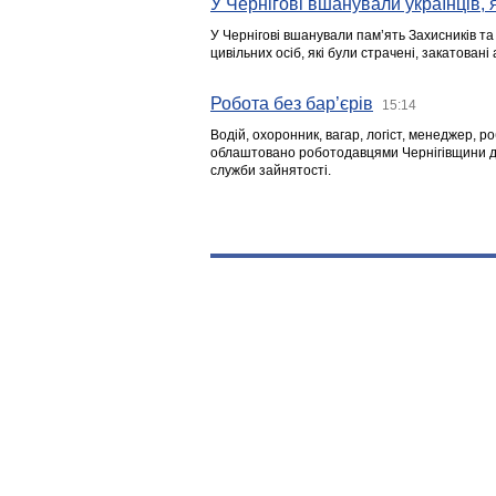
У Чернігові вшанували українців, я
У Чернігові вшанували пам’ять Захисників т
цивільних осіб, які були страчені, закатовані
Робота без бар’єрів
15:14
Водій, охоронник, вагар, логіст, менеджер, 
облаштовано роботодавцями Чернігівщини дл
служби зайнятості.