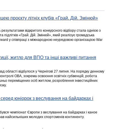
цею проєкту літніх клубів «Грай. Дій. Змінюй»
а результатами відкритого конкурсного відбору стала однією з
та підлітків «Грай. Дій. Змінюй», який реалізує громадська
rward у співпраці з міжнародною неурядовою організацією War
стиції, житло для ВПО та інші важливі питання
ад області відбулося у Чернігові 27 липня. На порядку денному
 контролі ОВА, зокрема освоєння освітніх субвенцій, робота
ішньо переміщених осіб житлом, розроблення інвестиційних
зку.
серед юніорок з веслування на байдарках і
ідбувся чемпіонат Європи з веслування на байдарках і каное
ібрав найсильніших молодих спортсменів континенту.