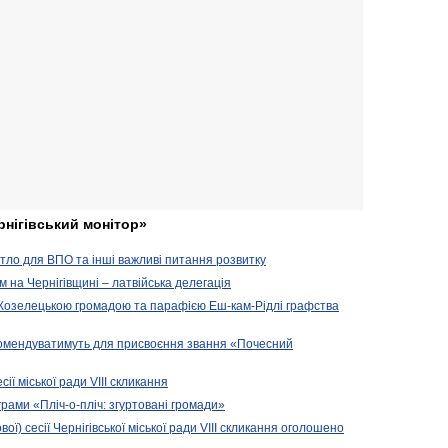
рнігівський монітор»
житло для ВПО та інші важливі питання розвитку
ом на Чернігівщині – латвійська делегація
 Козелецькою громадою та парафією Еш-кам-Рідлі графства
комендуватимуть для присвоєння звання «Почесний
сії міської ради VIII скликання
рами «Пліч-о-пліч: згуртовані громади»
вої) сесії Чернігівської міської ради VIII скликання оголошено