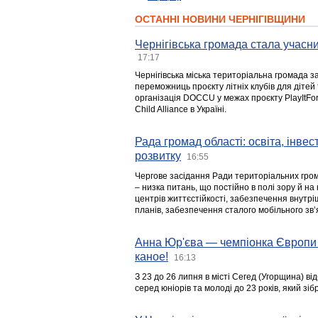
ОСТАННІ НОВИНИ ЧЕРНІГІВЩИНИ
Чернігівська громада стала учасни
17:17
Чернігівська міська територіальна громада з
переможниць проєкту літніх клубів для дітей 
організація DOCCU у межах проєкту PlayItFo
Child Alliance в Україні.
Рада громад області: освіта, інве
розвитку
16:55
Чергове засідання Ради територіальних гром
– низка питань, що постійно в полі зору й на
центрів життєстійкості, забезпечення внутр
планів, забезпечення сталого мобільного зв’я
Анна Юр'єва — чемпіонка Європи 
каное!
16:13
З 23 до 26 липня в місті Сегед (Угорщина) в
серед юніорів та молоді до 23 років, який з