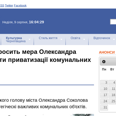
RSS
Twitter
Facebook
16:04:29
Неділя, 9 серпня,
Культурна
Стиль життя
Освіта
Відпочинок
Чернігівщина
росить мера Олександра
АНОНСИ 
ти приватизації комунальних
Пн
Вт
3
4
10
11
17
18
ького голову мiста Олександра Соколова
24
25
егіческі важливих комунальних об'єктів.
31