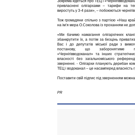
Зокрема йдеться про ТЕЦ і «Чернігівводокан
привласнені олігархами – тарифи на те
виростуть у 3-4 рази», – побоюються чернігів
Тож громадяни спільно з партією «Наш край
на ім’я мера О.Соколова із проханням не до
«Ми бачимо намагання олігархічних клані
збанкрутити їх, а потім за безцінь привати
Вас і до депутатів міської ради з вимо
постанову, що заборонятиме пр
«Чернігівводоканал» та інших стратегічни
власності без загальноміського референ
зверненні. - Олігархи планують дерибан ко
ТЕЦ і водоканал – це насамперед власність г
Поставити свій підпис під зверненням можн
PR