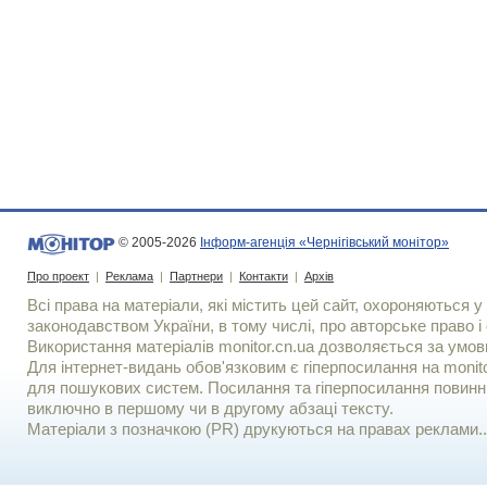
© 2005-2026
Інформ-агенція «Чернігівський монітор»
Про проект
|
Реклама
|
Партнери
|
Контакти
|
Архів
Всі права на матеріали, які містить цей сайт, охороняються у 
законодавством України, в тому числі, про авторське право і 
Використання матерiалiв monitor.cn.ua дозволяється за умов
Для iнтернет-видань обов'язковим є гiперпосилання на monito
для пошукових систем. Посилання та гіперпосилання повинні
виключно в першому чи в другому абзаці тексту.
Матеріали з позначкою (PR) друкуються на правах реклами..