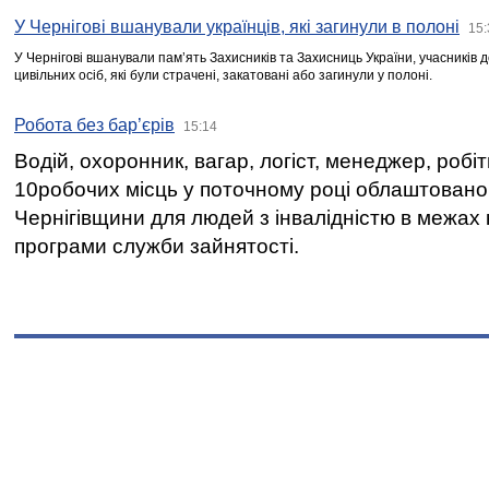
У Чернігові вшанували українців, які загинули в полоні
15:
У Чернігові вшанували пам’ять Захисників та Захисниць України, учасників
цивільних осіб, які були страчені, закатовані або загинули у полоні.
Робота без бар’єрів
15:14
Водій, охоронник, вагар, логіст, менеджер, робі
10робочих місць у поточному році облаштован
Чернігівщини для людей з інвалідністю в межах
програми служби зайнятості.