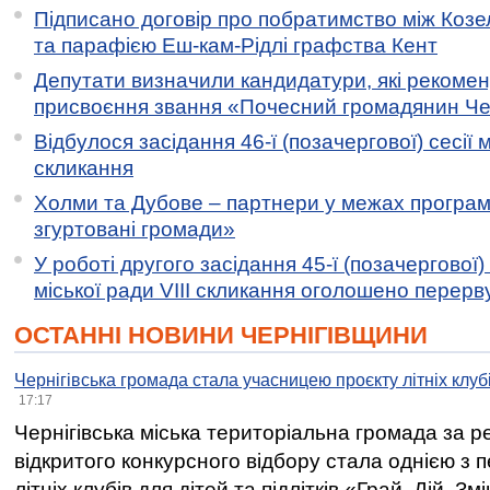
Підписано договір про побратимство між Коз
та парафією Еш-кам-Рідлі графства Кент
Депутати визначили кандидатури, які рекоме
присвоєння звання «Почесний громадянин Черн
Відбулося засідання 46-ї (позачергової) сесії м
скликання
Холми та Дубове – партнери у межах програми
згуртовані громади»
У роботі другого засідання 45-ї (позачергової) 
міської ради VIII скликання оголошено перерв
ОСТАННІ НОВИНИ ЧЕРНІГІВЩИНИ
Чернігівська громада стала учасницею проєкту літніх клуб
17:17
Чернігівська міська територіальна громада за 
відкритого конкурсного відбору стала однією з
літніх клубів для дітей та підлітків «Грай. Дій. З