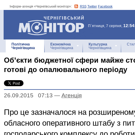
Інформ-агенція «Чернігівський монітор»:
RSS
Twitter
Facebook
Інформ-агенція
«Чернігівський монітор»
12:54
П`ятниця, 7 серпня,
Політична
Економічна
Культурна
Стил
Чернігівщина
Чернігівщина
Чернігівщина
Об’єкти бюджетної сфери майже ст
готові до опалювального періоду
26.09.2015 07:13
—
Агенцiя
Про це зазначалося на розширеному
обласного оперативного штабу з пит
господарського комплексу до роботи