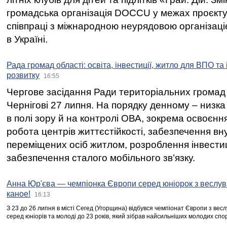
громадська організація DOCCU у межах проєкту 
співпраці з міжнародною неурядовою організаціє
в Україні.
Рада громад області: освіта, інвестиції, житло для ВПО та
розвитку
16:55
Чергове засідання Ради територіальних громад 
Чернігові 27 липня. На порядку денному – низка
в полі зору й на контролі ОВА, зокрема освоєння
робота центрів життєстійкості, забезпечення вн
переміщених осіб житлом, розроблення інвестиц
забезпечення сталого мобільного зв’язку.
Анна Юр'єва — чемпіонка Європи серед юніорок з веслув
каное!
16:13
З 23 до 26 липня в місті Сегед (Угорщина) відбувся чемпіонат Європи з вес
серед юніорів та молоді до 23 років, який зібрав найсильніших молодих спо