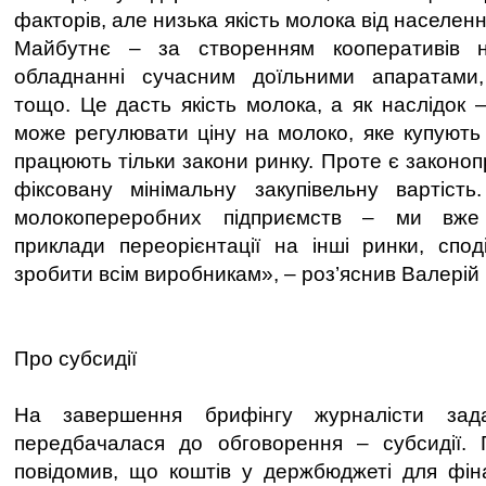
факторів, але низька якість молока від населен
Майбутнє – за створенням кооперативів н
обладнанні сучасним доїльними апаратами
тощо. Це дасть якість молока, а як наслідок –
може регулювати ціну на молоко, яке купують 
працюють тільки закони ринку. Проте є законоп
фіксовану мінімальну закупівельну вартіст
молокопереробних підприємств – ми вже
приклади переорієнтації на інші ринки, спо
зробити всім виробникам», – роз’яснив Валерій 
Про субсидії
На завершення брифінгу журналісти зад
передбачалася до обговорення – субсидії.
повідомив, що коштів у держбюджеті для фін