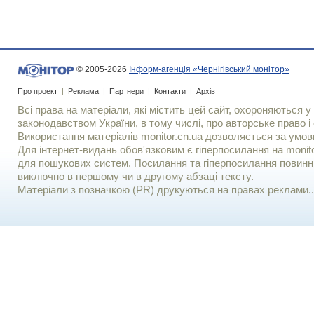
© 2005-2026
Інформ-агенція «Чернігівський монітор»
Про проект
|
Реклама
|
Партнери
|
Контакти
|
Архів
Всі права на матеріали, які містить цей сайт, охороняються у 
законодавством України, в тому числі, про авторське право і 
Використання матерiалiв monitor.cn.ua дозволяється за умов
Для iнтернет-видань обов'язковим є гiперпосилання на monito
для пошукових систем. Посилання та гіперпосилання повинні
виключно в першому чи в другому абзаці тексту.
Матеріали з позначкою (PR) друкуються на правах реклами..