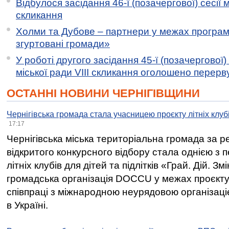
Відбулося засідання 46-ї (позачергової) сесії м
скликання
Холми та Дубове – партнери у межах програми
згуртовані громади»
У роботі другого засідання 45-ї (позачергової) 
міської ради VIII скликання оголошено перерв
ОСТАННІ НОВИНИ ЧЕРНІГІВЩИНИ
Чернігівська громада стала учасницею проєкту літніх клуб
17:17
Чернігівська міська територіальна громада за 
відкритого конкурсного відбору стала однією з
літніх клубів для дітей та підлітків «Грай. Дій. З
громадська організація DOCCU у межах проєкту 
співпраці з міжнародною неурядовою організаціє
в Україні.