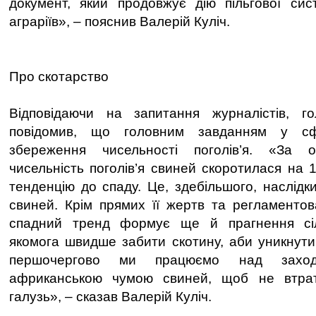
документ, який продовжує дію пільгової сис
аграріїв», – пояснив Валерій Куліч.
Про скотарство
Відповідаючи на запитання журналістів, 
повідомив, що головним завданням у сф
збереження чисельності поголів’я. «За о
чисельність поголів’я свиней скоротилася на 
тенденцію до спаду. Це, здебільшого, наслідк
свиней. Крім прямих її жертв та регламентов
спадний тренд формує ще й прагнення сіл
якомога швидше забити скотину, аби уникнути
першочергово ми працюємо над захо
африканською чумою свиней, щоб не втрат
галузь», – сказав Валерій Куліч.