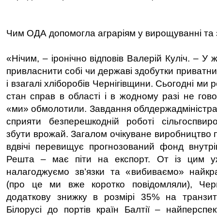
Чим ОДА допомогла аграріям у вирощуванні та
«Нічим, – іронічно відповів Валерій Куліч. – У
привласнити собі чи державі здобутки приватни
і взагалі хліборобів Чернігівщини. Сьогодні ми
стан справ в області і в жодному разі не гов
«ми» обмолотили. Завдання облдержадміністраці
сприяти безперешкодній роботі сільгоспвиро
збути врожай. Загалом очікуване виробництво 
вдвічі перевищує прогнозований фонд внутрі
Решта – має піти на експорт. От із цим 
налагоджуємо зв’язки та «вибиваємо» найкр
(про це ми вже коротко повідомляли), Чер
додаткову знижку в розмірі 35% на транзит
Білорусі до портів країн Балтії – найперспе