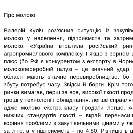
Про молоко
Валерій Куліч роз‘яснив ситуацію із закупі
молоко у населення, підприємств та затрим
молоко. «Україна втратила російський рин
агропромислового комплексу. І якщо з зерном 
плюс (бо РФ є конкурентом з експорту в Чорно
молокопереробній галузі – це значний удар.
області мають значне перевиробництво, бо 
збуту потребує часу. Звідси й борги. Крім тог
ринки вимагає, перш за все, високої якості проду
гроші у технології і обладнання, легше справл
адже молоко екстра-класу продати легше. А 
нижчих стандартів якості – вкрай перенасич
коріння проблеми з закупівельними цінами у л
за літр, а у підприємств – по 4,80. Різницю в 