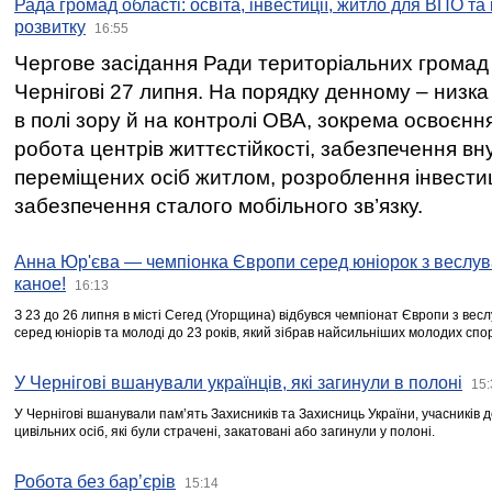
Рада громад області: освіта, інвестиції, житло для ВПО та
розвитку
16:55
Чергове засідання Ради територіальних громад 
Чернігові 27 липня. На порядку денному – низка
в полі зору й на контролі ОВА, зокрема освоєння
робота центрів життєстійкості, забезпечення вн
переміщених осіб житлом, розроблення інвестиц
забезпечення сталого мобільного зв’язку.
Анна Юр'єва — чемпіонка Європи серед юніорок з веслув
каное!
16:13
З 23 до 26 липня в місті Сегед (Угорщина) відбувся чемпіонат Європи з вес
серед юніорів та молоді до 23 років, який зібрав найсильніших молодих спо
У Чернігові вшанували українців, які загинули в полоні
15:
У Чернігові вшанували пам’ять Захисників та Захисниць України, учасників
цивільних осіб, які були страчені, закатовані або загинули у полоні.
Робота без бар’єрів
15:14