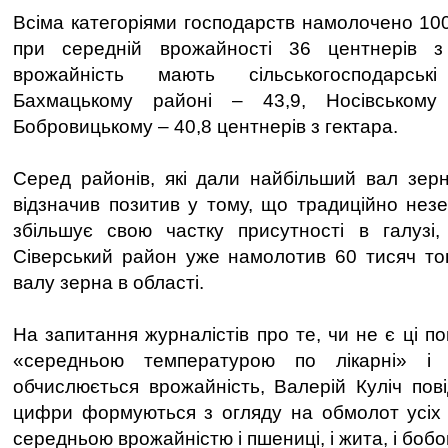
Всіма категоріями господарств намолочено 100
при середній врожайності 36 центнерів з
врожайність мають сільськогосподарськ
Бахмацькому районі – 43,9, Носівськом
Бобровицькому – 40,8 центнерів з гектара.
Серед районів, які дали найбільший вал зерн
відзначив позитив у тому, що традиційно незе
збільшує свою частку присутності в галузі,
Сіверський район уже намолотив 60 тисяч то
валу зерна в області.
На запитання журналістів про те, чи не є ці п
«середньою температурою по лікарні» і
обчислюється врожайність, Валерій Куліч пов
цифри формуються з огляду на обмолот усіх 
середньою врожайністю і пшениці, і жита, і бобо