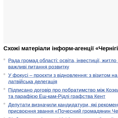
Схожі матеріали інформ-агенції «Черніг
Рада громад області: освіта, інвестиції, житло
важливі питання розвитку
У фокусі – проєкти з відновлення: з візитом на
латвійська делегація
Підписано договір про побратимство між Коз
та парафією Еш-кам-Рідлі графства Кент
Депутати визначили кандидатури, які рекоме
присвоєння звання «Почесний громадянин Черн