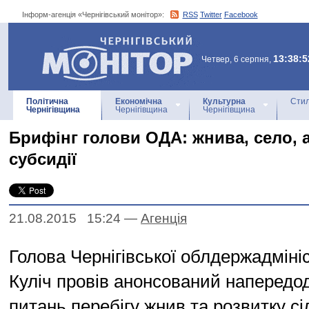
Інформ-агенція «Чернігівський монітор»:
RSS
Twitter
Facebook
Інформ-агенція
«Чернігівський монітор»
13:38:5
Четвер, 6 серпня,
Політична
Економічна
Культурна
Стил
Чернігівщина
Чернігівщина
Чернігівщина
Брифінг голови ОДА: жнива, село, 
субсидії
21.08.2015 15:24
—
Агенцiя
Голова Чернігівської облдержадмініс
Куліч провів анонсований напередод
питань перебігу жнив та розвитку сі