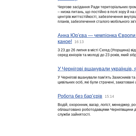
Чергове засідання Ради територіальних гром
– низка питань, що постійно в полі зору й на
центрів життєстійкості, забезпечення внутр
планів, забезпечення сталого мобільного зв’я
Анна Юр'єва — чемпіонка Європи 
каное!
16:13
З 23 до 26 липня в місті Сегед (Угорщина) в
серед юніорів та молоді до 23 років, який з
У Чернігові вшанували українців, я
У Чернігові вшанували пам’ять Захисників т
цивільних осіб, які були страчені, закатовані
Робота без бар’єрів
15:14
Водій, охоронник, вагар, логіст, менеджер, 
облаштовано роботодавцями Чернігівщини дл
служби зайнятості.