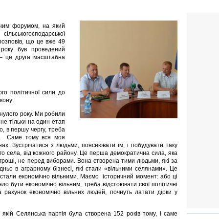
ним форумом, на який
сільськогосподарської
 розповів, що це вже 49
 року був проведений
і – це друга масштабна
ого політичної сили до
кону:
нулого року. Ми робили
не тільки на один етап
о, в першу чергу, треба
ху. Саме тому вся моя
ах. Зустрічатися з людьми, пояснювати їм, і побудувати таку
го села, від кожного району. Це перша демократична сила, яка
 гроші, не перед виборами. Вона створена тими людьми, які за
дньо в аграрному бізнесі, які стали «вільними селянами». Це
і стали економічно вільними. Маємо історичний момент: або ці
ло бути економічно вільним, треба відстоювати свої політичні
а рахунок економічно вільних людей, почнуть латати дірки у
у якій Селянська партія була створена 152 років тому, і саме