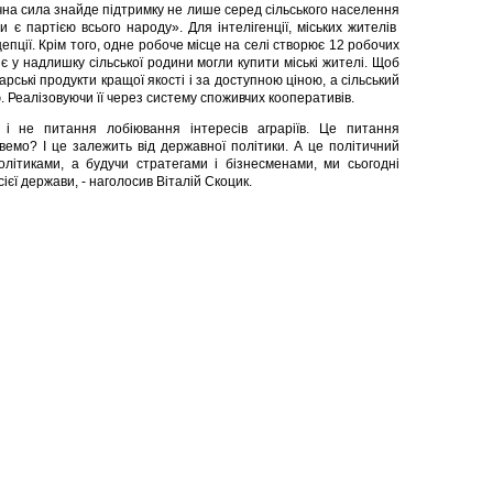
чна сила знайде підтримку не лише серед сільського населення
и є партією всього народу». Для інтелігенції, міських жителів
нцепції. Крім того, одне робоче місце на селі створює 12 робочих
 є у надлишку сільської родини могли купити міські жителі. Щоб
рські продукти кращої якості і за доступною ціною, а сільський
. Реалізовуючи її через систему споживчих кооперативів.
і не питання лобіювання інтересів аграріїв. Це питання
емо? І це залежить від державної політики. А це політичний
літиками, а будучи стратегами і бізнесменами, ми сьогодні
сієї держави, - наголосив Віталій Скоцик.