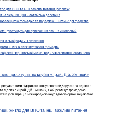
житло для ВПО та інші важливі питання розвитку
ом на Чернігівщині – латвійська делегація
 Козелецькою громадою та парафією Еш-кам-Рідлі графства
комендуватимуть для присвоєння звання «Почесний
сії міської ради VIII скликання
рами «Пліч-о-пліч: згуртовані громади»
вої) сесії Чернігівської міської ради VIII скликання оголошено
цею проєкту літніх клубів «Грай. Дій. Змінюй»
а результатами відкритого конкурсного відбору стала однією з
та підлітків «Грай. Дій. Змінюй», який реалізує громадська
rward у співпраці з міжнародною неурядовою організацією War
стиції, житло для ВПО та інші важливі питання