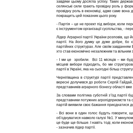
завдяки цьому досягла успіху. Таких держав
селянські сили грають провідну роль у форм
провідну роль в економіці, адже саме вона 
покращить цей показник цього року.
- Партія – це не проект під вибори, коли п
є інструментом організації суспільства, - пе
Лідер Аграрної партії України розповів, що 
партії. На його думку це дуже добре, бо 
партійних структурах. Але своїм завданням В
хто став економічно незалежним та вільним за
- І ми це зробили. Всі 11 місяців – ми буд
місцеві вибори підходить, бо ми структуров
партії в Україні, яка на сьогодні більш структ
Чернігівщина в структурі партії представл
вересні долучився до роботи Сергій Гайдай,
представників аграрного бізнесу області вже
За словами політика суботній з’їзд партії б
представники потужних агропідприємств та ор
партій виявили своє бажання приєднатися до 
- Всі вони в один голос будуть говорити, щ
об’єднуватися навколо галузі №1. У минулом
це буде ще більше. І навіть тоді, коли еконо
- зазначив лідер партії.