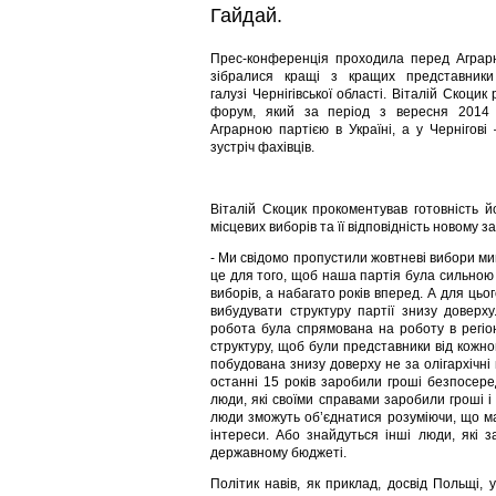
Гайдай.
Прес-конференція проходила перед Аграр
зібралися кращі з кращих представники 
галузі Чернігівської області. Віталій Скоцик
форум, який за період з вересня 2014
Аграрною партією в Україні, а у Чернігов
зустріч фахівців.
Віталій Скоцик прокоментував готовність й
місцевих виборів та її відповідність новому за
- Ми свідомо пропустили жовтневі вибори ми
це для того, щоб наша партія була сильною 
виборів, а набагато років вперед. А для цьог
вибудувати структуру партії знизу довер
робота була спрямована на роботу в регіон
структуру, щоб були представники від кожно
побудована знизу доверху не за олігархічні
останні 15 років заробили гроші безпосере
люди, які своїми справами заробили гроші 
люди зможуть об’єднатися розуміючи, що ма
інтереси. Або знайдуться інші люди, які з
державному бюджеті.
Політик навів, як приклад, досвід Польщі, 