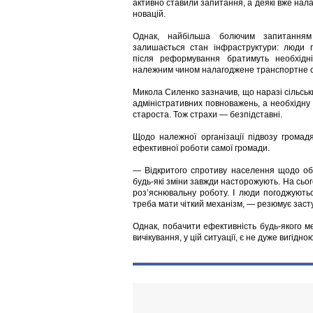
активно ставили запитання, а деякі вже нал
новацій.
Однак, найбільша болючим запитанням
залишається стан інфраструктури: люди 
після реформування братимуть необхідн
належним чином налагоджене транспортне 
Микола Силенко зазначив, що наразі сільськ
адміністративних повноважень, а необхідну 
староста. Тож страхи — безпідставні.
Щодо належної організації підвозу громад
ефективної роботи самої громади.
— Відкритого спротиву населення щодо об’
будь-які зміни завжди насторожують. На сь
роз’яснювальну роботу. І люди погоджують
треба мати чіткий механізм, — резюмує заст
Однак, побачити ефективність будь-якого м
вичікування, у цій ситуації, є не дуже вигідною