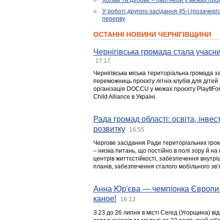
Холми та Дубове – партнери у межах прог
У роботі другого засідання 45-ї (позачерго
перерву
ОСТАННІ НОВИНИ ЧЕРНІГІВЩИНИ
Чернігівська громада стала учасни
17:17
Чернігівська міська територіальна громада з
переможниць проєкту літніх клубів для дітей 
організація DOCCU у межах проєкту PlayItFo
Child Alliance в Україні.
Рада громад області: освіта, інве
розвитку
16:55
Чергове засідання Ради територіальних гром
– низка питань, що постійно в полі зору й на
центрів життєстійкості, забезпечення внутр
планів, забезпечення сталого мобільного зв’я
Анна Юр'єва — чемпіонка Європи 
каное!
16:13
З 23 до 26 липня в місті Сегед (Угорщина) в