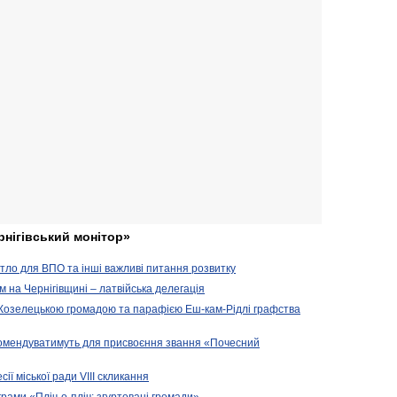
рнігівський монітор»
житло для ВПО та інші важливі питання розвитку
ом на Чернігівщині – латвійська делегація
 Козелецькою громадою та парафією Еш-кам-Рідлі графства
комендуватимуть для присвоєння звання «Почесний
сії міської ради VIII скликання