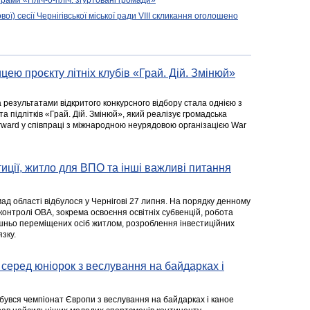
рами «Пліч-о-пліч: згуртовані громади»
вої) сесії Чернігівської міської ради VIII скликання оголошено
цею проєкту літніх клубів «Грай. Дій. Змінюй»
а результатами відкритого конкурсного відбору стала однією з
та підлітків «Грай. Дій. Змінюй», який реалізує громадська
rward у співпраці з міжнародною неурядовою організацією War
стиції, житло для ВПО та інші важливі питання
ад області відбулося у Чернігові 27 липня. На порядку денному
 контролі ОВА, зокрема освоєння освітніх субвенцій, робота
ішньо переміщених осіб житлом, розроблення інвестиційних
зку.
серед юніорок з веслування на байдарках і
ідбувся чемпіонат Європи з веслування на байдарках і каное