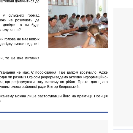
аштовані долучитися до
 у сільських громад
поки не розуміють, де
і довідки та чи буде
сполучення?
ий голова не має ніяких
довідку зможе видати і
ян, то це вже питання
єднання не має. Є побоювання. І це цілком зрозуміло. Адже
огодні ми разом з Офісом реформ ведемо активну інформаційно-
ся, що реформувати таку систему потрібно. Проте, для цього
упник голови районної ради Віктор Дворецький.
еханізму можна лише застосувавши його на практиці. Позиція
.