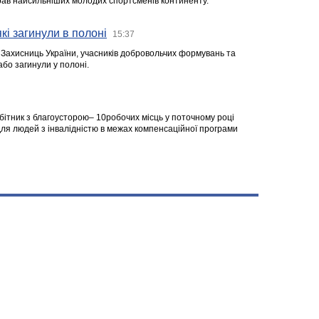
ібрав найсильніших молодих спортсменів континенту.
кі загинули в полоні
15:37
а Захисниць України, учасників добровольчих формувань та
 або загинули у полоні.
робітник з благоусторою– 10робочих місць у поточному році
я людей з інвалідністю в межах компенсаційної програми