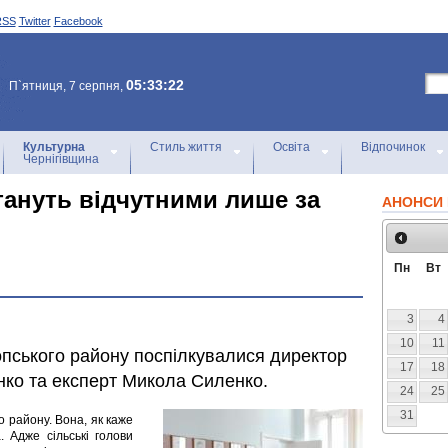
RSS
Twitter
Facebook
05:33:22
П`ятниця, 7 серпня,
Культурна
Стиль життя
Освіта
Відпочинок
Чернігівщина
ануть відчутними лише за
АНОНСИ 
Пн
Вт
3
4
10
11
опського району поспілкувалися директор
17
18
ко та експерт Микола Силенко.
24
25
31
о району. Вона, як каже
 Адже сільські голови