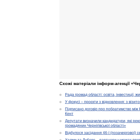
Схожі матеріали інформ-агенції «Че
Рада громад області: освіта, інвестиції, 
У фокусі – проєкти з відновлення: з візит
Підписано договір про побратимство між
Кент
Депутати визначили кандидатури, які ре
громадянин Чернігівської області»
Відбулося засідання 46-ї (позачергової) се