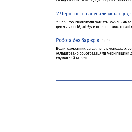
серед юніорів та молоді до 23 років, який з
У Чернігові вшанували українців, я
У Чернігові вшанували пам’ять Захисників т
цивільних осіб, які були страчені, закатовані
Робота без бар’єрів
15:14
Водій, охоронник, вагар, логіст, менеджер, 
облаштовано роботодавцями Чернігівщини дл
служби зайнятості.