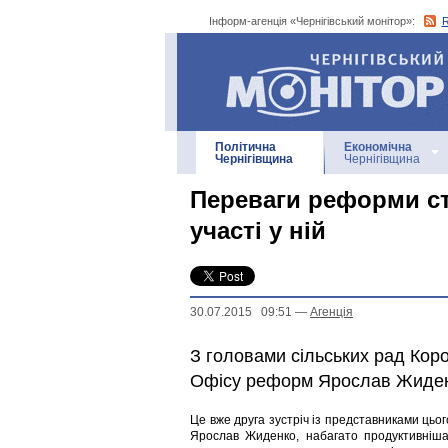
Інформ-агенція «Чернігівський монітор»:
Інформ-агенція
«Чернігівський монітор»
Політична
Економічна
Чернігівщина
Чернігівщина
Переваги реформи ст
участі у ній
30.07.2015 09:51
—
Агенцiя
З головами сільських рад Кор
Офісу реформ Ярослав Жиден
Це вже друга зустріч із представниками цьог
Ярослав Жиденко, набагато продуктивніша.