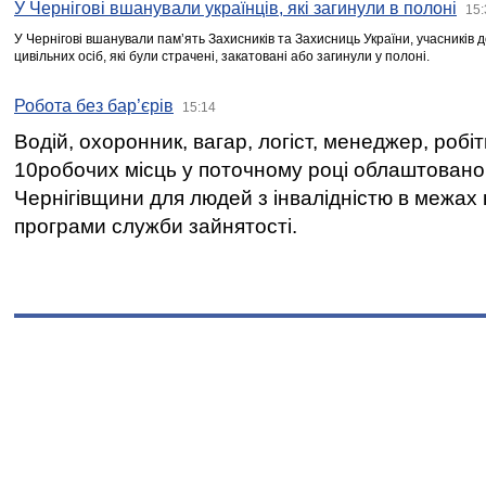
У Чернігові вшанували українців, які загинули в полоні
15:
У Чернігові вшанували пам’ять Захисників та Захисниць України, учасників
цивільних осіб, які були страчені, закатовані або загинули у полоні.
Робота без бар’єрів
15:14
Водій, охоронник, вагар, логіст, менеджер, робі
10робочих місць у поточному році облаштован
Чернігівщини для людей з інвалідністю в межах
програми служби зайнятості.