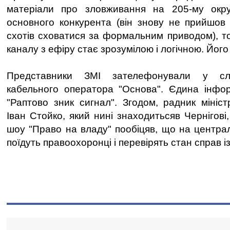
матеріали про зловживання на 205-му окр
основного конкурента (він знову не прийшов 
схотів сховатися за формальним приводом), т
каналу з ефіру стає зрозумілою і логічною. Йог
Представники ЗМІ зателефонували у слу
кабельного оператора "Основа". Єдина інфор
"Раптово зник сигнал". Згодом, радник мініст
Іван Стойко, який нині знаходитьсяв Чернігові
шоу "Право на владу" пообіцяв, що на центра
поїдуть правоохоронці і перевірять стан справ і