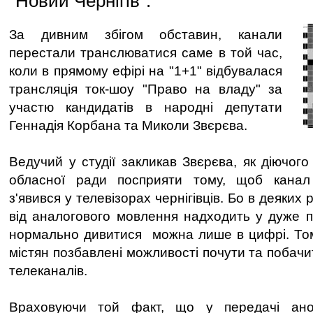
"Новий Чернігів".
За дивним збігом обставин, канали
перестали транслюватися саме в той час,
коли в прямому ефірі на "1+1" відбувалася
трансляція ток-шоу "Право на владу" за
участю кандидатів в народні депутати
Геннадія Корбана та Миколи Звєрєва.
Ведучий у студії закликав Звєрєва, як діючого 
обласної ради посприяти тому, щоб канал
з'явився у телевізорах чернігівців. Бо в деяких
від аналогового мовлення надходить у дуже пог
нормально дивитися можна лише в цифрі. Том
містян позбавлені можливості почути та побач
телеканалів.
Враховуючи той факт, що у передачі анон