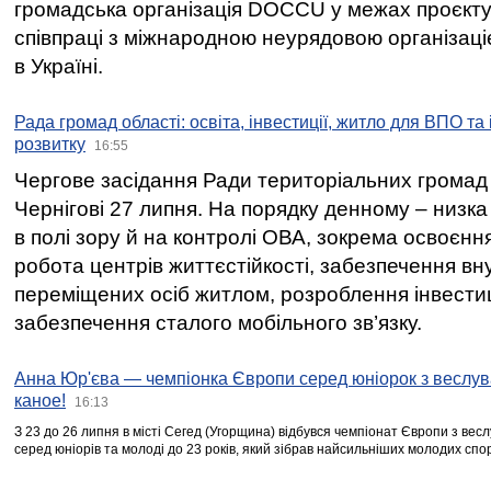
громадська організація DOCCU у межах проєкту 
співпраці з міжнародною неурядовою організаціє
в Україні.
Рада громад області: освіта, інвестиції, житло для ВПО та
розвитку
16:55
Чергове засідання Ради територіальних громад 
Чернігові 27 липня. На порядку денному – низка
в полі зору й на контролі ОВА, зокрема освоєння
робота центрів життєстійкості, забезпечення вн
переміщених осіб житлом, розроблення інвестиц
забезпечення сталого мобільного зв’язку.
Анна Юр'єва — чемпіонка Європи серед юніорок з веслув
каное!
16:13
З 23 до 26 липня в місті Сегед (Угорщина) відбувся чемпіонат Європи з вес
серед юніорів та молоді до 23 років, який зібрав найсильніших молодих спо