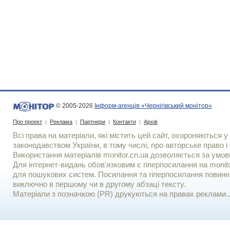
© 2005-2026
Інформ-агенція «Чернігівський монітор»
Про проект
|
Реклама
|
Партнери
|
Контакти
|
Архів
Всі права на матеріали, які містить цей сайт, охороняються у 
законодавством України, в тому числі, про авторське право і 
Використання матерiалiв monitor.cn.ua дозволяється за умов
Для iнтернет-видань обов'язковим є гiперпосилання на monito
для пошукових систем. Посилання та гіперпосилання повинні
виключно в першому чи в другому абзаці тексту.
Матеріали з позначкою (PR) друкуються на правах реклами..