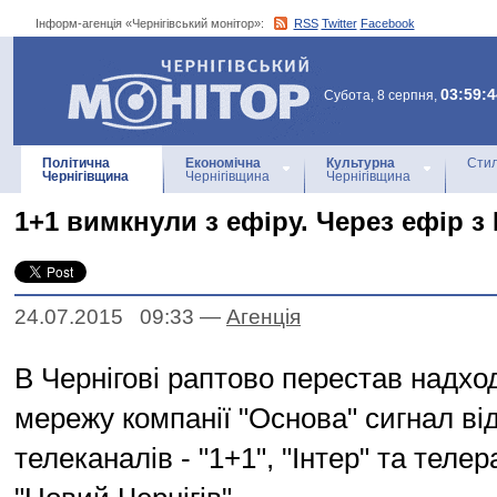
Інформ-агенція «Чернігівський монітор»:
RSS
Twitter
Facebook
Інформ-агенція
«Чернігівський монітор»
03:59:4
Субота, 8 серпня,
Політична
Економічна
Культурна
Стил
Чернігівщина
Чернігівщина
Чернігівщина
1+1 вимкнули з ефіру. Через ефір 
24.07.2015 09:33
—
Агенцiя
В Чернігові раптово перестав надхо
мережу компанії "Основа" сигнал ві
телеканалів - "1+1", "Інтер" та телер