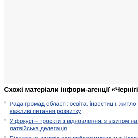
Схожі матеріали інформ-агенції «Черніг
Рада громад області: освіта, інвестиції, житло
важливі питання розвитку
У фокусі – проєкти з відновлення: з візитом на
латвійська делегація