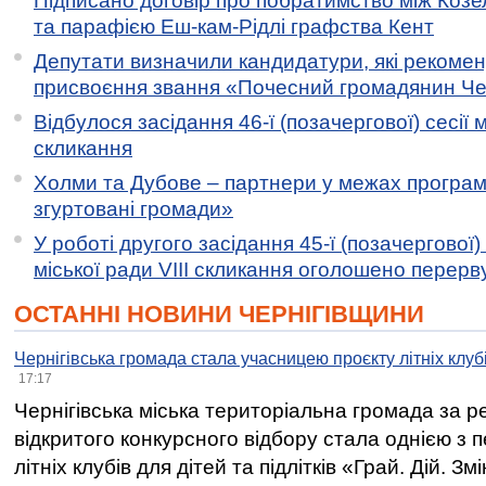
Підписано договір про побратимство між Коз
та парафією Еш-кам-Рідлі графства Кент
Депутати визначили кандидатури, які рекоме
присвоєння звання «Почесний громадянин Черн
Відбулося засідання 46-ї (позачергової) сесії м
скликання
Холми та Дубове – партнери у межах програми
згуртовані громади»
У роботі другого засідання 45-ї (позачергової) 
міської ради VIII скликання оголошено перерв
ОСТАННІ НОВИНИ ЧЕРНІГІВЩИНИ
Чернігівська громада стала учасницею проєкту літніх клуб
17:17
Чернігівська міська територіальна громада за 
відкритого конкурсного відбору стала однією з
літніх клубів для дітей та підлітків «Грай. Дій. З