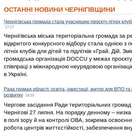
ОСТАННІ НОВИНИ ЧЕРНІГІВЩИНИ
Чернігівська громада стала учасницею проєкту літніх клуб
17:17
Чернігівська міська територіальна громада за 
відкритого конкурсного відбору стала однією з
літніх клубів для дітей та підлітків «Грай. Дій. З
громадська організація DOCCU у межах проєкту 
співпраці з міжнародною неурядовою організаціє
в Україні.
Рада громад області: освіта, інвестиції, житло для ВПО та
розвитку
16:55
Чергове засідання Ради територіальних громад 
Чернігові 27 липня. На порядку денному – низка
в полі зору й на контролі ОВА, зокрема освоєння
робота центрів життєстійкості, забезпечення вн