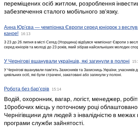
переміщених осіб житлом, розроблення інвестиц
забезпечення сталого мобільного зв’язку.
Анна Юр'єва — чемпіонка Європи серед юніорок з веслув
каное!
16:13
З 23 до 26 липня в місті Сегед (Угорщина) відбувся чемпіонат Європи з вес
серед юніорів та молоді до 23 років, який зібрав найсильніших молодих спо
У Чернігові вшанували українців, які загинули в полоні
15:
У Чернігові вшанували пам’ять Захисників та Захисниць України, учасників
цивільних осіб, які були страчені, закатовані або загинули у полоні.
Робота без бар’єрів
15:14
Водій, охоронник, вагар, логіст, менеджер, робі
10робочих місць у поточному році облаштован
Чернігівщини для людей з інвалідністю в межах
програми служби зайнятості.