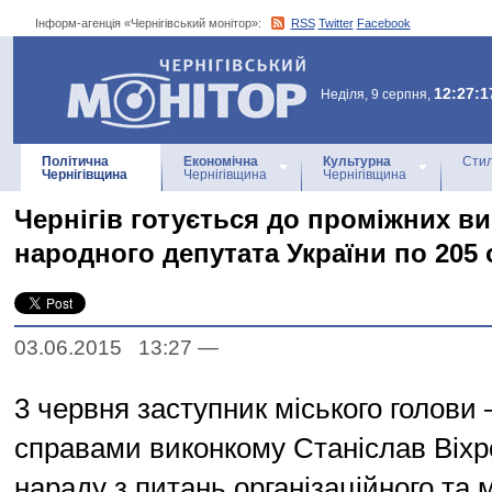
Інформ-агенція «Чернігівський монітор»:
RSS
Twitter
Facebook
Інформ-агенція
«Чернігівський монітор»
12:27:1
Неділя, 9 серпня,
Політична
Економічна
Культурна
Стил
Чернігівщина
Чернігівщина
Чернігівщина
Чернігів готується до проміжних в
народного депутата України по 205 
03.06.2015 13:27
—
3 червня заступник міського голови
справами виконкому Станіслав Віхр
нараду з питань організаційного та 