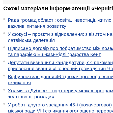
Схожі матеріали інформ-агенції «Черніг
Рада громад області: освіта, інвестиції, житло
важливі питання розвитку
У фокусі – проєкти з відновлення: з візитом на
латвійська делегація
Підписано договір про побратимство між Коз
та парафією Еш-кам-Рідлі графства Кент
Депутати визначили кандидатури, які рекоме
присвоєння звання «Почесний громадянин Черн
Відбулося засідання 46-ї (позачергової) сесії м
скликання
Холми та Дубове – партнери у межах програми
згуртовані громади»
У роботі другого засідання 45-ї (позачергової) 
міської ради VIII скликання оголошено перерв