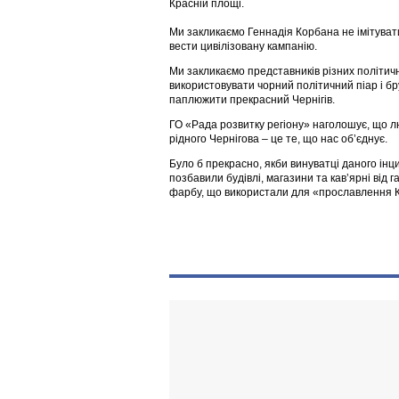
Красній площі.
Ми закликаємо Геннадія Корбана не імітуват
вести цивілізовану кампанію.
Ми закликаємо представників різних політич
використовувати чорний політичний піар і бру
паплюжити прекрасний Чернігів.
ГО «Рада розвитку регіону» наголошує, що лю
рідного Чернігова – це те, що нас об’єднує.
Було б прекрасно, якби винуватці даного інц
позбавили будівлі, магазини та кав’ярні від г
фарбу, що використали для «прославлення К