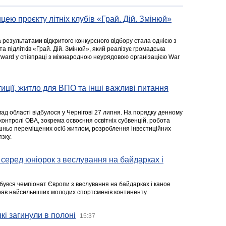
цею проєкту літніх клубів «Грай. Дій. Змінюй»
а результатами відкритого конкурсного відбору стала однією з
та підлітків «Грай. Дій. Змінюй», який реалізує громадська
rward у співпраці з міжнародною неурядовою організацією War
стиції, житло для ВПО та інші важливі питання
ад області відбулося у Чернігові 27 липня. На порядку денному
 контролі ОВА, зокрема освоєння освітніх субвенцій, робота
ішньо переміщених осіб житлом, розроблення інвестиційних
зку.
серед юніорок з веслування на байдарках і
ідбувся чемпіонат Європи з веслування на байдарках і каное
ібрав найсильніших молодих спортсменів континенту.
кі загинули в полоні
15:37