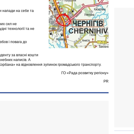
и напади на себе та
них сил не
дні технології та не
бов і повага до
иденту за власні кошти
анебних написів. А
орбана» на відновлення зупинок громадського транспорту.
ГО «Рада розвитку регіону»
PR