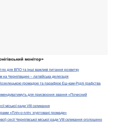
рнігівський монітор»
житло для ВПО та інші важливі питання розвитку
ом на Чернігівщині – латвійська делегація
 Козелецькою громадою та парафією Еш-кам-Рідлі графства
комендуватимуть для присвоєння звання «Почесний
сії міської ради VIII скликання
рами «Пліч-о-пліч: згуртовані громади»
вої) сесії Чернігівської міської ради VIII скликання оголошено