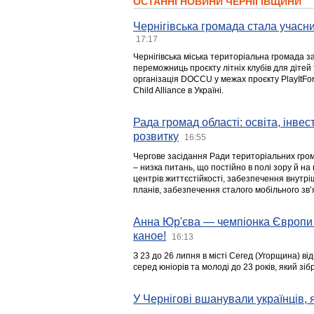
ОСТАННІ НОВИНИ ЧЕРНІГІВЩИНИ
Чернігівська громада стала учасни
17:17
Чернігівська міська територіальна громада з
переможниць проєкту літніх клубів для дітей 
організація DOCCU у межах проєкту PlayItFo
Child Alliance в Україні.
Рада громад області: освіта, інве
розвитку
16:55
Чергове засідання Ради територіальних гром
– низка питань, що постійно в полі зору й на
центрів життєстійкості, забезпечення внутр
планів, забезпечення сталого мобільного зв’я
Анна Юр'єва — чемпіонка Європи 
каное!
16:13
З 23 до 26 липня в місті Сегед (Угорщина) в
серед юніорів та молоді до 23 років, який з
У Чернігові вшанували українців, я