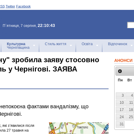
RSS
Twitter
Facebook
22:10:43
П`ятниця, 7 серпня,
Культурна
Стиль життя
Освіта
Відпочинок
Чернігівщина
ну" зробила заяву стосовно
АНОНСИ 
ь у Чернігові. ЗАЯВА
Пн
Вт
3
4
10
11
анепокоєна фактами вандалізму, що
17
18
ернігові.
24
25
31
 які з’явилися після
ила 27 травня на