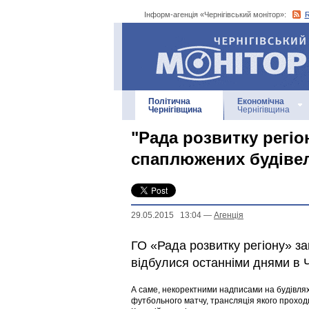
Інформ-агенція «Чернігівський монітор»:
Інформ-агенція
«Чернігівський монітор»
Політична
Економічна
Чернігівщина
Чернігівщина
"Рада розвитку регіо
спаплюжених будівел
29.05.2015 13:04
—
Агенцiя
ГО «Рада розвитку регіону» з
відбулися останніми днями в Ч
А саме, некоректними надписами на будівлях,
футбольного матчу, трансляція якого проход