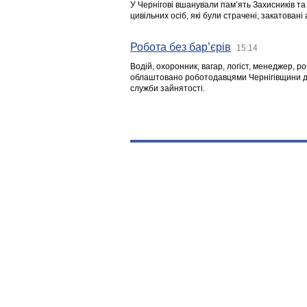
У Чернігові вшанували пам’ять Захисників т
цивільних осіб, які були страчені, закатовані
Робота без бар’єрів
15:14
Водій, охоронник, вагар, логіст, менеджер, 
облаштовано роботодавцями Чернігівщини дл
служби зайнятості.