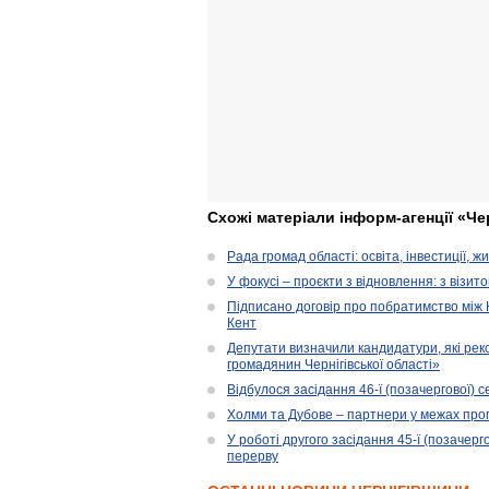
Схожі матеріали інформ-агенції «Че
Рада громад області: освіта, інвестиції, 
У фокусі – проєкти з відновлення: з візит
Підписано договір про побратимство між
Кент
Депутати визначили кандидатури, які ре
громадянин Чернігівської області»
Відбулося засідання 46-ї (позачергової) се
Холми та Дубове – партнери у межах прог
У роботі другого засідання 45-ї (позачерго
перерву