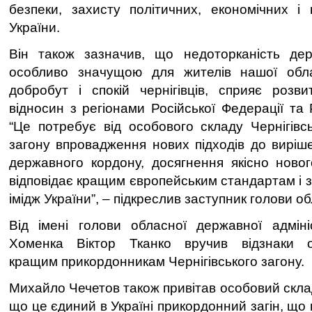
безпеки, захисту політичних, економічних і в
України.
Він також зазначив, що недоторканість де
особливо значущою для жителів нашої обла
добробут і спокій чернігівців, сприяє розви
відносин з регіонами Російської Федерації та 
“Це потребує від особового складу Чернігівс
загону впровадження нових підходів до виріш
державного кордону, досягнення якісно ново
відповідає кращим європейським стандартам і 
імідж України”, – підкреслив заступник голови о
Від імені голови обласної державної адміні
Хоменка Віктор Тканко вручив відзнаки об
кращим прикордонникам Чернігівського загону.
Михайло Чечетов також привітав особовий склад
що це єдиний в Україні прикордонний загін, що