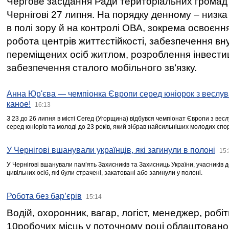
Чергове засідання Ради територіальних громад 
Чернігові 27 липня. На порядку денному – низка
в полі зору й на контролі ОВА, зокрема освоєння
робота центрів життєстійкості, забезпечення вн
переміщених осіб житлом, розроблення інвестиц
забезпечення сталого мобільного зв’язку.
Анна Юр'єва — чемпіонка Європи серед юніорок з веслув
каное!
16:13
З 23 до 26 липня в місті Сегед (Угорщина) відбувся чемпіонат Європи з вес
серед юніорів та молоді до 23 років, який зібрав найсильніших молодих спо
У Чернігові вшанували українців, які загинули в полоні
15:
У Чернігові вшанували пам’ять Захисників та Захисниць України, учасників
цивільних осіб, які були страчені, закатовані або загинули у полоні.
Робота без бар’єрів
15:14
Водій, охоронник, вагар, логіст, менеджер, робі
10робочих місць у поточному році облаштован