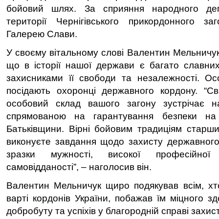
бойовий шлях. За сприяння народного деп
території Чернігівського прикордонного за
Галерею Слави.
У своєму вітальному слові Валентин Мельничук
що в історії нашої держави є багато славних
захисниками її свободи та незалежності. Ос
посідають охоронці державного кордону. “Св
особовий склад вашого загону зустрічає 
спрямованою на гарантування безпеки на 
Батьківщини. Вірні бойовим традиціям старших
виконуєте завдання щодо захисту державного
зразки мужності, високої професійної
самовідданості”, – наголосив він.
Валентин Мельничук щиро подякував всім, хто
варті кордонів України, побажав їм міцного зд
добробуту та успіхів у благородній справі захис