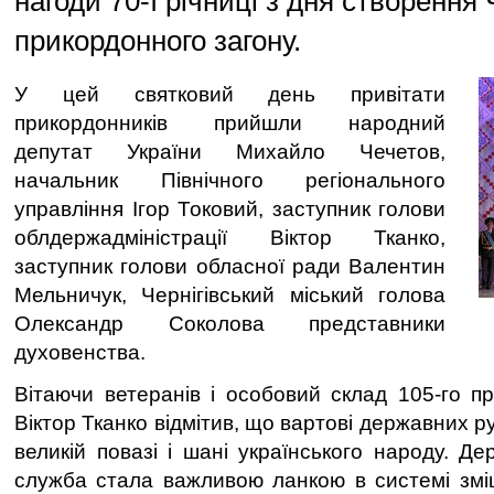
нагоди 70-ї річниці з дня створення 
прикордонного загону.
У цей святковий день привітати
прикордонників прийшли народний
депутат України Михайло Чечетов,
начальник Північного регіонального
управління Ігор Токовий, заступник голови
облдержадміністрації Віктор Тканко,
заступник голови обласної ради Валентин
Мельничук, Чернігівський міський голова
Олександр Соколова представники
духовенства.
Вітаючи ветеранів і особовий склад 105-го пр
Віктор Тканко відмітив, що вартові державних р
великій повазі і шані українського народу. Д
служба стала важливою ланкою в системі змі