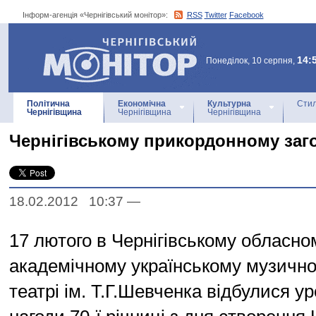
Інформ-агенція «Чернігівський монітор»:
RSS
Twitter
Facebook
Інформ-агенція
«Чернігівський монітор»
14:
Понеділок, 10 серпня,
Політична
Економічна
Культурна
Стил
Чернігівщина
Чернігівщина
Чернігівщина
Чернігівському прикордонному заго
18.02.2012 10:37
—
17 лютого в Чернігівському обласно
академічному українському музичн
театрі ім. Т.Г.Шевченка відбулися ур