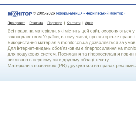
© 2005-2026
Інформ-агенція «Чернігівський монітор»
Про проект
|
Реклама
|
Партнери
|
Контакти
|
Архів
Всі права на матеріали, які містить цей сайт, охороняються у 
законодавством України, в тому числі, про авторське право і 
Використання матерiалiв monitor.cn.ua дозволяється за умов
Для iнтернет-видань обов'язковим є гiперпосилання на monito
для пошукових систем. Посилання та гіперпосилання повинні
виключно в першому чи в другому абзаці тексту.
Матеріали з позначкою (PR) друкуються на правах реклами..