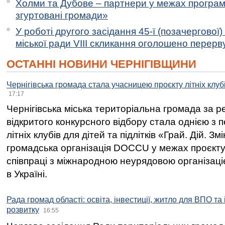
Холми та Дубове – партнери у межах програми
згуртовані громади»
У роботі другого засідання 45-ї (позачергової) 
міської ради VIII скликання оголошено перерв
ОСТАННІ НОВИНИ ЧЕРНІГІВЩИНИ
Чернігівська громада стала учасницею проєкту літніх клуб
17:17
Чернігівська міська територіальна громада за 
відкритого конкурсного відбору стала однією з
літніх клубів для дітей та підлітків «Грай. Дій. З
громадська організація DOCCU у межах проєкту 
співпраці з міжнародною неурядовою організаціє
в Україні.
Рада громад області: освіта, інвестиції, житло для ВПО та
розвитку
16:55