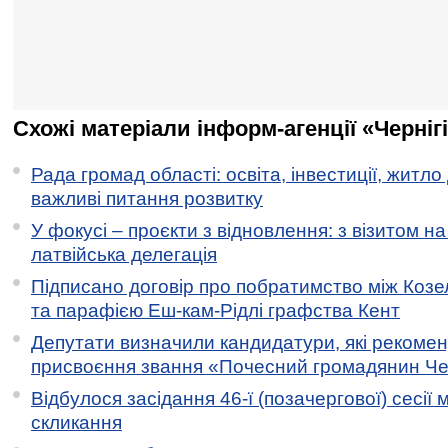
Схожі матеріали інформ-агенції «Черніг
Рада громад області: освіта, інвестиції, житло
важливі питання розвитку
У фокусі – проєкти з відновлення: з візитом на
латвійська делегація
Підписано договір про побратимство між Коз
та парафією Еш-кам-Рідлі графства Кент
Депутати визначили кандидатури, які рекоме
присвоєння звання «Почесний громадянин Черн
Відбулося засідання 46-ї (позачергової) сесії м
скликання