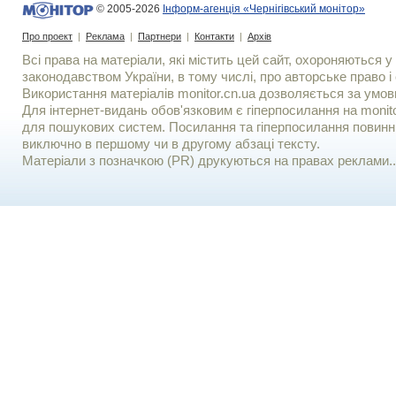
© 2005-2026
Інформ-агенція «Чернігівський монітор»
Про проект
|
Реклама
|
Партнери
|
Контакти
|
Архів
Всі права на матеріали, які містить цей сайт, охороняються у 
законодавством України, в тому числі, про авторське право і 
Використання матерiалiв monitor.cn.ua дозволяється за умов
Для iнтернет-видань обов'язковим є гiперпосилання на monito
для пошукових систем. Посилання та гіперпосилання повинні
виключно в першому чи в другому абзаці тексту.
Матеріали з позначкою (PR) друкуються на правах реклами..