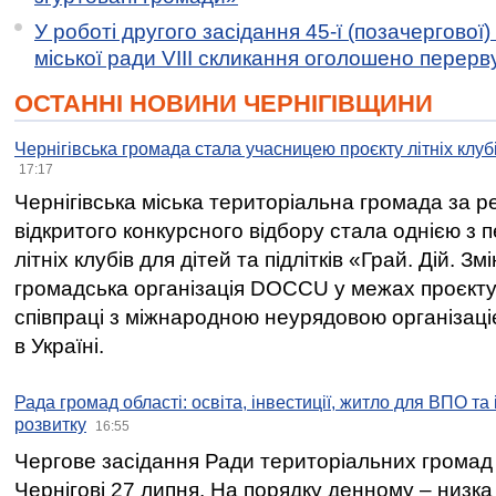
У роботі другого засідання 45-ї (позачергової) 
міської ради VIII скликання оголошено перерв
ОСТАННІ НОВИНИ ЧЕРНІГІВЩИНИ
Чернігівська громада стала учасницею проєкту літніх клуб
17:17
Чернігівська міська територіальна громада за 
відкритого конкурсного відбору стала однією з
літніх клубів для дітей та підлітків «Грай. Дій. З
громадська організація DOCCU у межах проєкту 
співпраці з міжнародною неурядовою організаціє
в Україні.
Рада громад області: освіта, інвестиції, житло для ВПО та
розвитку
16:55
Чергове засідання Ради територіальних громад 
Чернігові 27 липня. На порядку денному – низка