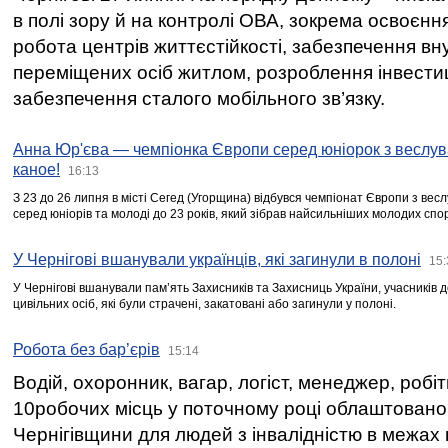
в полі зору й на контролі ОВА, зокрема освоєння
робота центрів життєстійкості, забезпечення вн
переміщених осіб житлом, розроблення інвестиц
забезпечення сталого мобільного зв’язку.
Анна Юр'єва — чемпіонка Європи серед юніорок з веслув
каное!
16:13
З 23 до 26 липня в місті Сегед (Угорщина) відбувся чемпіонат Європи з вес
серед юніорів та молоді до 23 років, який зібрав найсильніших молодих спо
У Чернігові вшанували українців, які загинули в полоні
15:
У Чернігові вшанували пам’ять Захисників та Захисниць України, учасників
цивільних осіб, які були страчені, закатовані або загинули у полоні.
Робота без бар’єрів
15:14
Водій, охоронник, вагар, логіст, менеджер, робі
10робочих місць у поточному році облаштован
Чернігівщини для людей з інвалідністю в межах