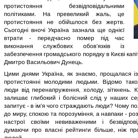
протистояння безвідповідальними
політиками. На превеликий жаль, це
протистояння не обійшлося без жертв.
Сьогодні вночі Україна зазнала ще однієї
втрати - передчасно помер під час
виконання службових обов’язків із
забезпечення громадського порядку в Києві капі
Дмитро Васильович Дунець.
Цими днями Україна, як знаємо, прощалася і
протистоянні молодими людьми. Відомо так
люди від перенапруження, холоду, зіткнень. 
залишає глибокий і болісний слід у наших сер
запитує - в ім’я чого страждають люди? Чому по
до миру, спокою та порозуміння, а навпаки - р
настрої своїми невиваженими і безвідпов
думаючи про власні рейтинги більше, ніж пр
людей.