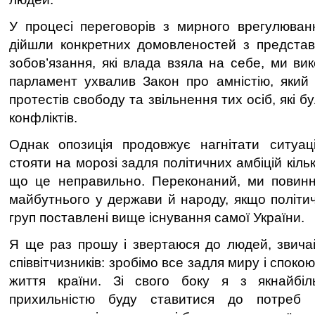
У процесі переговорів з мирного врегулюван
дійшли конкретних домовленостей з представн
зобов’язання, які влада взяла на себе, ми ви
парламент ухвалив Закон про амністію, який
протестів свободу та звільнення тих осіб, які б
конфліктів.
Однак опозиція продовжує нагнітати ситуац
стояти на морозі задля політичних амбіцій кіль
що це неправильно. Переконаний, ми повинні
майбутнього у держави й народу, якщо політич
груп поставлені вище існування самої України.
Я ще раз прошу і звертаюся до людей, звича
співвітчизників: зробімо все задля миру і спок
життя країни. Зі свого боку я з якнайбі
прихильністю буду ставитися до потреб 