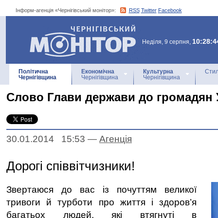
Інформ-агенція «Чернігівський монітор»:
RSS
Twitter
Facebook
Інформ-агенція
«Чернігівський монітор»
10:28:4
Неділя, 9 серпня,
Політична
Економічна
Культурна
Стил
Чернігівщина
Чернігівщина
Чернігівщина
Слово Глави держави до громадян 
30.01.2014 15:53
—
Агенцiя
Дорогі співвітчизники!
Звертаюся до вас із почуттям великої
тривоги й турботи про життя і здоров’я
багатьох людей, які втягнуті в