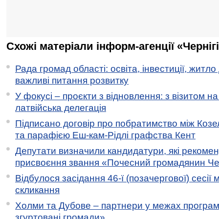
Схожі матеріали інформ-агенції «Черніг
Рада громад області: освіта, інвестиції, житло
важливі питання розвитку
У фокусі – проєкти з відновлення: з візитом на
латвійська делегація
Підписано договір про побратимство між Коз
та парафією Еш-кам-Рідлі графства Кент
Депутати визначили кандидатури, які рекоме
присвоєння звання «Почесний громадянин Черн
Відбулося засідання 46-ї (позачергової) сесії м
скликання
Холми та Дубове – партнери у межах програми
згуртовані громади»