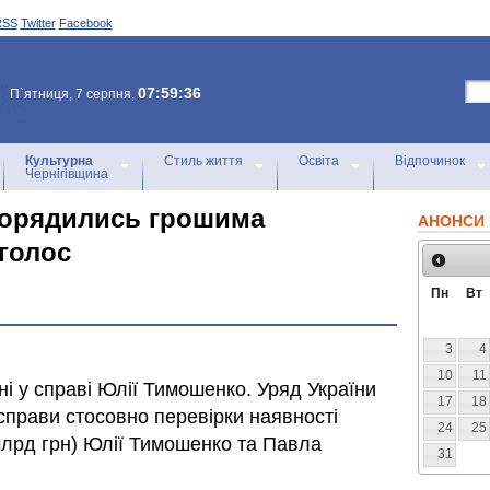
RSS
Twitter
Facebook
07:59:36
П`ятниця, 7 серпня,
Культурна
Стиль життя
Освіта
Відпочинок
Чернігівщина
зпорядились грошима
АНОНСИ 
голос
Пн
Вт
3
4
10
11
ні у справі Юлії Тимошенко. Уряд України
17
18
справи стосовно перевірки наявності
24
25
млрд грн) Юлії Тимошенко та Павла
31