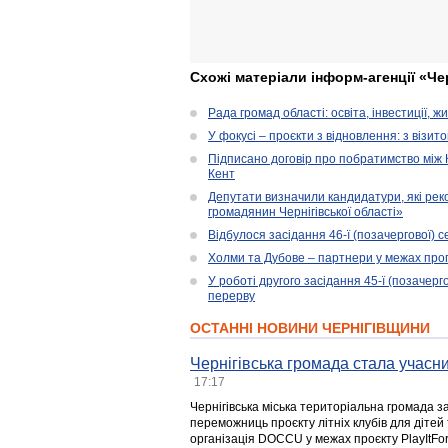
Схожі матеріали інформ-агенції «Че
Рада громад області: освіта, інвестиції, 
У фокусі – проєкти з відновлення: з візит
Підписано договір про побратимство між
Кент
Депутати визначили кандидатури, які ре
громадянин Чернігівської області»
Відбулося засідання 46-ї (позачергової) се
Холми та Дубове – партнери у межах прог
У роботі другого засідання 45-ї (позачерго
перерву
ОСТАННІ НОВИНИ ЧЕРНІГІВЩИНИ
Чернігівська громада стала учасни
17:17
Чернігівська міська територіальна громада з
переможниць проєкту літніх клубів для дітей 
організація DOCCU у межах проєкту PlayItFo