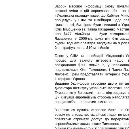
Засоби масової інформації знову почал
останні зміни в цій «прославленій» на ве
«Українська правда» пише, що Кабінет Мініс
процедури у США та Швейцарії щодо пов
гривень, які, ймовірно, були виведені з Ук
Юлії Тимошенко та Павла Лазаренко. Частина
про $477 мільйони — були заморожен
Лазаренка у 2006-му, коли він був засу
судом. Тоді екс-прем'єра засудили на 9 років
й оштрафували на $10 мільйонів.
Також у США та Швейцарії Міндоходів Ук
процес для захисту інтересів нашої 
розкрадання $200 мільйонів, у незаконн
підозрюються Юлія Тимошенко і Павло Лаз
Лоуренс Грем представляти інтереси Украї
Інтерфакс-Україна.
Видання УкрІнформ стосовно цього питанн
директора Інституту української політики Ко
Тимошенко у Брюсселі, і вона підтверджуєт
цій ситуації європейська сторона наполяг
асоціацію!?» — зазначив політолог.
З’являються сумніви стосовно бажання Юл
зовсім не в тому, що українські лікарі не 
прем’єрки отримати доступ до перерахова
європейськими захисниками Тимошенко, напев
більше кримінального ніж політичного змісту