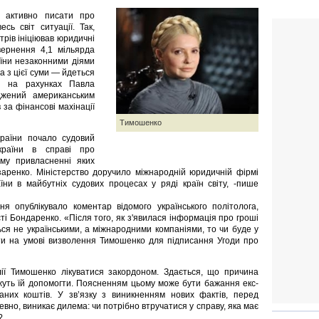
и активно писати про
сь світ ситуації. Так,
трів ініціював юридичні
ернення 4,1 мільярда
раїни незаконними діями
 з цієї суми — йдеться
і на рахунках Павла
джений американським
 за фінансові махінації
Тимошенко
раїни почало судовий
країни в справі про
ому привласненні яких
аренко. Міністерство доручило міжнародній юридичній фірмі
ни в майбутніх судових процесах у ряді країн світу, -пише
я опублікувало коментар відомого українського політолога,
сті Бондаренко. «Після того, як з'явилася інформація про гроші
ься не українськими, а міжнародними компаніями, то чи буде у
ати на умові визволення Тимошенко для підписання Угоди про
ії Тимошенко лікуватися закордоном. Здається, що причина
можуть їй допомогти. Поясненням цьому може бути бажання екс-
них коштів. У зв’язку з виникненням нових фактів, перед
но, виникає дилема: чи потрібно втручатися у справу, яка має
?