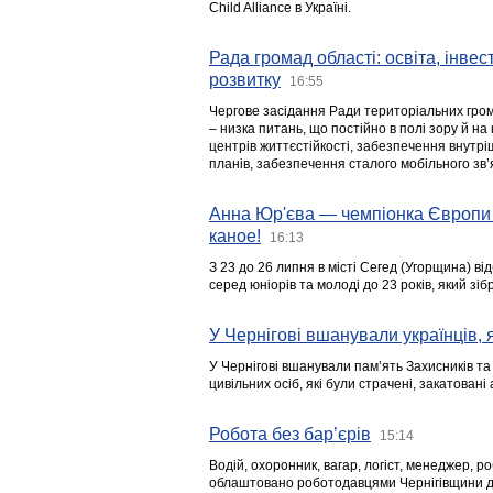
Child Alliance в Україні.
Рада громад області: освіта, інве
розвитку
16:55
Чергове засідання Ради територіальних гром
– низка питань, що постійно в полі зору й на
центрів життєстійкості, забезпечення внутр
планів, забезпечення сталого мобільного зв’я
Анна Юр'єва — чемпіонка Європи 
каное!
16:13
З 23 до 26 липня в місті Сегед (Угорщина) в
серед юніорів та молоді до 23 років, який з
У Чернігові вшанували українців, я
У Чернігові вшанували пам’ять Захисників т
цивільних осіб, які були страчені, закатовані
Робота без бар’єрів
15:14
Водій, охоронник, вагар, логіст, менеджер, 
облаштовано роботодавцями Чернігівщини дл