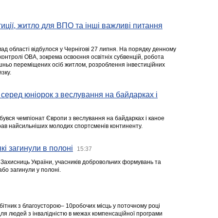
стиції, житло для ВПО та інші важливі питання
ад області відбулося у Чернігові 27 липня. На порядку денному
 контролі ОВА, зокрема освоєння освітніх субвенцій, робота
ішньо переміщених осіб житлом, розроблення інвестиційних
зку.
серед юніорок з веслування на байдарках і
ідбувся чемпіонат Європи з веслування на байдарках і каное
ібрав найсильніших молодих спортсменів континенту.
кі загинули в полоні
15:37
а Захисниць України, учасників добровольчих формувань та
 або загинули у полоні.
робітник з благоусторою– 10робочих місць у поточному році
я людей з інвалідністю в межах компенсаційної програми