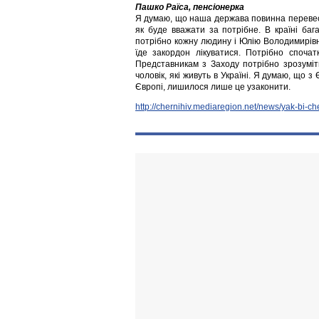
Пашко Раїса, пенсіонерка
Я думаю, що наша держава повинна перевест
як буде вважати за потрібне. В країні баг
потрібно кожну людину і Юлію Володимирівну
їде закордон лікуватися. Потрібно споча
Представникам з Заходу потрібно зрозуміт
чоловік, які живуть в Україні. Я думаю, що 
Європі, лишилося лише це узаконити.
http://chernihiv.mediaregion.net/news/yak-bi-c