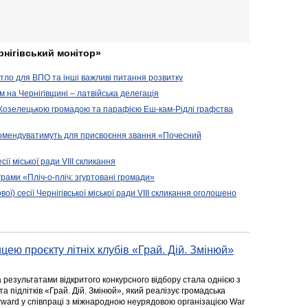
рнігівський монітор»
житло для ВПО та інші важливі питання розвитку
ом на Чернігівщині – латвійська делегація
 Козелецькою громадою та парафією Еш-кам-Рідлі графства
комендуватимуть для присвоєння звання «Почесний
сії міської ради VIII скликання
рами «Пліч-о-пліч: згуртовані громади»
вої) сесії Чернігівської міської ради VIII скликання оголошено
цею проєкту літніх клубів «Грай. Дій. Змінюй»
а результатами відкритого конкурсного відбору стала однією з
та підлітків «Грай. Дій. Змінюй», який реалізує громадська
rward у співпраці з міжнародною неурядовою організацією War