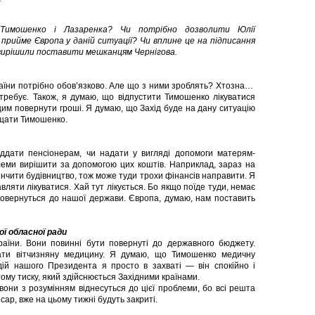
Тимошенко і Лазаренка? Чи потрібно дозволити Юлії
 прийме Європа у даній ситуації? Чи вплине це на підписання
и вирішили поставити мешканцям Чернігова.
країни потрібно обов’язково. Але що з ними зроблять? Хтозна…
отребує. Також, я думаю, що відпустити Тимошенко лікуватися
им повернути гроші. Я думаю, що Захід буде на дану ситуацію
хищати Тимошенко.
віддати пенсіонерам, чи надати у вигляді допомоги матерям-
леми вирішити за допомогою цих коштів. Наприклад, зараз на
кінчити будівництво, тож може туди трохи фінансів направити. Я
ляти лікуватися. Хай тут лікується. Бо якщо поїде туди, немає
повернуться до нашої держави. Європа, думаю, нам поставить
ї обласної ради
раїни. Вони повинні бути повернуті до державного бюджету.
ати вітчизняну медицину. Я думаю, що Тимошенко медичну
 дій нашого Президента я просто в захваті — він спокійно і
ому тиску, який здійснюється Західними країнами.
вони з розумінням віднесуться до цієї проблеми, бо всі решта
ісар, вже на цьому тижні будуть закриті.