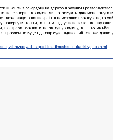
и ці кошти з закордону на державні рахунки і розпорядитися,
ато пенсіонерів та людей, які потребують допомоги. Лікувати
 також. Якщо в нашій країні її неможливо пролікувати, то хай
тку повернути кошти, а потім відпустити Юлю на лікування.
и, що треба вболівати не за одну людину, а за 46 мільйонів
з ЄС проблем не буде і договір буде підписаний. Ми вже давно у
hernigivci-rozporyadilis-groshima-timoshenko-dumki-vgolos.html