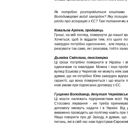
Як потрібно розпорядитися коштами 
Володимирівні виїзд закордон? Яку позицію
угоди про асоціацію з ЄС? Такі питання м
Ковальов Артем, продавець
Гроші, на мій погляд, повернути до нашої 
Хочеться, щоб їх віддали тим, хто цього п
закордон потрібно однозначно, але перед ц
реагувати так само, як і реагував, тобто за
Дьоміна Світлана, пенсіонерка
Ці гроші потрібно повернути в Україну і 
одиначкам та інвалідам. Можна і інші проб
вулиці Еськова у Чернігові не можуть ніяк за
думаю, що не потрібно Юлю закордон відправ
гарантії, що вона повернеться і що кошти 
нові умови при підписанні договору з ЄС.
Гущенко Володимир, депутат Чернігівсько
Ці кошти належать підприємствам всієї Ук
Стосовно лікування - не треба принижув
допомогу зможуть надати і в Україні. Від
виважено проводить цю політику навіть при т
Якщо говорити про дії Заходу, я думаю, що 
питань, які в свій час нам підготував Євроком