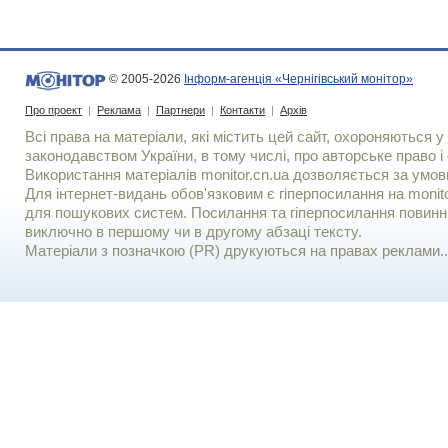
© 2005-2026
Інформ-агенція «Чернігівський монітор»
Про проект
|
Реклама
|
Партнери
|
Контакти
|
Архів
Всі права на матеріали, які містить цей сайт, охороняються у 
законодавством України, в тому числі, про авторське право і 
Використання матерiалiв monitor.cn.ua дозволяється за умов
Для iнтернет-видань обов'язковим є гiперпосилання на monito
для пошукових систем. Посилання та гіперпосилання повинні
виключно в першому чи в другому абзаці тексту.
Матеріали з позначкою (PR) друкуються на правах реклами..