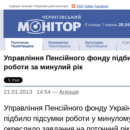
Інформ-агенція «Чернігівський монітор»:
RSS
Twitter
Facebook
Інформ-агенція
«Чернігівський монітор»
20:24
П`ятниця, 7 серпня,
Політична
Економічна
Культурна
Стил
Чернігівщина
Чернігівщина
Чернігівщина
Управління Пенсійного фонду підб
роботи за минулий рік
21.01.2013 14:54
—
Агенцiя
Управління Пенсійного фонду Україн
підбило підсумки роботи у минулому
окреслило завдання на поточний рік