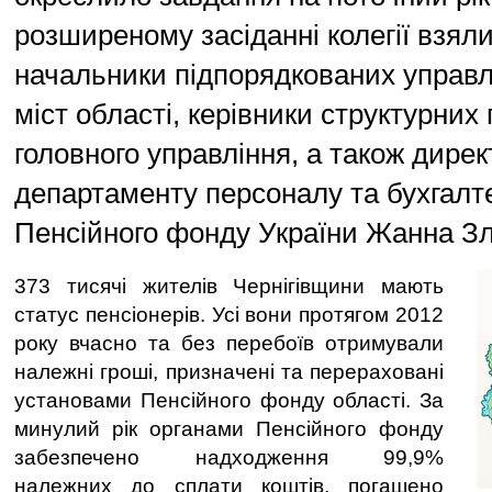
розширеному засіданні колегії взял
начальники підпорядкованих управлі
міст області, керівники структурних 
головного управління, а також дирек
департаменту персоналу та бухгалте
Пенсійного фонду України Жанна Зл
373 тисячі жителів Чернігівщини мають
статус пенсіонерів. Усі вони протягом 2012
року вчасно та без перебоїв отримували
належні гроші, призначені та перераховані
установами Пенсійного фонду області. За
минулий рік органами Пенсійного фонду
забезпечено надходження 99,9%
належних до сплати коштів, погашено