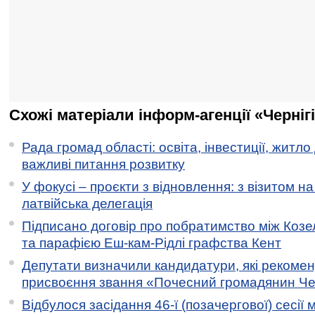
Схожі матеріали інформ-агенції «Черніг
Рада громад області: освіта, інвестиції, житло
важливі питання розвитку
У фокусі – проєкти з відновлення: з візитом на
латвійська делегація
Підписано договір про побратимство між Коз
та парафією Еш-кам-Рідлі графства Кент
Депутати визначили кандидатури, які рекоме
присвоєння звання «Почесний громадянин Черн
Відбулося засідання 46-ї (позачергової) сесії м