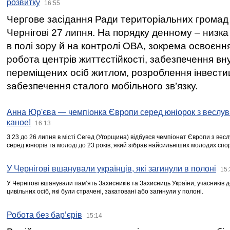
розвитку
16:55
Чергове засідання Ради територіальних громад 
Чернігові 27 липня. На порядку денному – низка
в полі зору й на контролі ОВА, зокрема освоєння
робота центрів життєстійкості, забезпечення вн
переміщених осіб житлом, розроблення інвестиц
забезпечення сталого мобільного зв’язку.
Анна Юр'єва — чемпіонка Європи серед юніорок з веслув
каное!
16:13
З 23 до 26 липня в місті Сегед (Угорщина) відбувся чемпіонат Європи з вес
серед юніорів та молоді до 23 років, який зібрав найсильніших молодих спо
У Чернігові вшанували українців, які загинули в полоні
15:
У Чернігові вшанували пам’ять Захисників та Захисниць України, учасників
цивільних осіб, які були страчені, закатовані або загинули у полоні.
Робота без бар’єрів
15:14