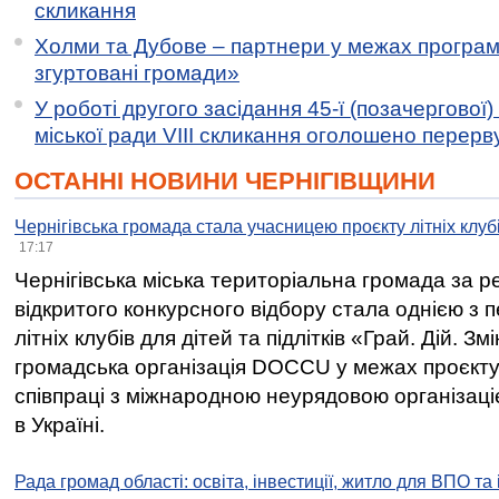
скликання
Холми та Дубове – партнери у межах програми
згуртовані громади»
У роботі другого засідання 45-ї (позачергової) 
міської ради VIII скликання оголошено перерв
ОСТАННІ НОВИНИ ЧЕРНІГІВЩИНИ
Чернігівська громада стала учасницею проєкту літніх клуб
17:17
Чернігівська міська територіальна громада за 
відкритого конкурсного відбору стала однією з
літніх клубів для дітей та підлітків «Грай. Дій. З
громадська організація DOCCU у межах проєкту 
співпраці з міжнародною неурядовою організаціє
в Україні.
Рада громад області: освіта, інвестиції, житло для ВПО та