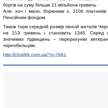
боргів на суму більше 21 мільйона гривень.
Але, хоч і мало, боржники є. 2100 платникі
Пенсійним фондом.
Також торік середній розмір пенсій жителів Чер
на 213 гривень і становить 1345. Серед 
значимих підвищень – перерахунки ветеран
чорнобильцям.
http://chodtrk.com.ua/?p=7661