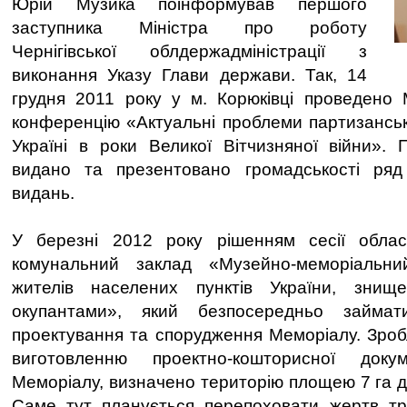
Юрій Музика поінформував першого
заступника Міністра про роботу
Чернігівської облдержадміністрації з
виконання Указу Глави держави. Так, 14
грудня 2011 року у м. Корюківці проведено 
конференцію «Актуальні проблеми партизансько
Україні в роки Великої Вітчизняної війни».
видано та презентовано громадськості ряд 
видань.
У березні 2012 року рішенням сесії обла
комунальний заклад «Музейно-меморіальни
жителів населених пунктів України, знищ
окупантами», який безпосередньо займат
проектування та спорудження Меморіалу. Зроб
виготовленню проектно-кошторисної докум
Меморіалу, визначено територію площею 7 га д
Саме тут планується перепоховати жертв тра