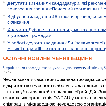
Депутати визначили кандидатури, які рекоме
присвоєння звання «Почесний громадянин Черн
Відбулося засідання 46-ї (позачергової) сесії м
скликання
Холми та Дубове – партнери у межах програми
згуртовані громади»
У роботі другого засідання 45-ї (позачергової) 
міської ради VIII скликання оголошено перерв
ОСТАННІ НОВИНИ ЧЕРНІГІВЩИНИ
Чернігівська громада стала учасницею проєкту літніх клуб
17:17
Чернігівська міська територіальна громада за 
відкритого конкурсного відбору стала однією з
літніх клубів для дітей та підлітків «Грай. Дій. З
громадська організація DOCCU у межах проєкту 
співпраці з міжнародною неурядовою організаціє