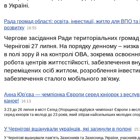
в Україні.
Рада громад області: освіта, інвестиції, житло для ВПО та
розвитку
16:55
Чергове засідання Ради територіальних громад 
Чернігові 27 липня. На порядку денному – низка
в полі зору й на контролі ОВА, зокрема освоєння
робота центрів життєстійкості, забезпечення вн
переміщених осіб житлом, розроблення інвестиц
забезпечення сталого мобільного зв’язку.
Анна Юр'єва — чемпіонка Європи серед юніорок з веслув
каное!
16:13
З 23 до 26 липня в місті Сегед (Угорщина) відбувся чемпіонат Європи з вес
серед юніорів та молоді до 23 років, який зібрав найсильніших молодих спо
У Чернігові вшанували українців, які загинули в полоні
15:
У Чернігові вшанували пам’ять Захисників та Захисниць України, учасників