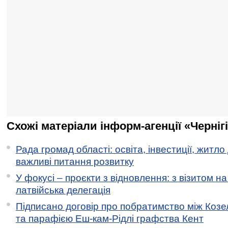
Схожі матеріали інформ-агенції «Черніг
Рада громад області: освіта, інвестиції, житло
важливі питання розвитку
У фокусі – проєкти з відновлення: з візитом на
латвійська делегація
Підписано договір про побратимство між Коз
та парафією Еш-кам-Рідлі графства Кент