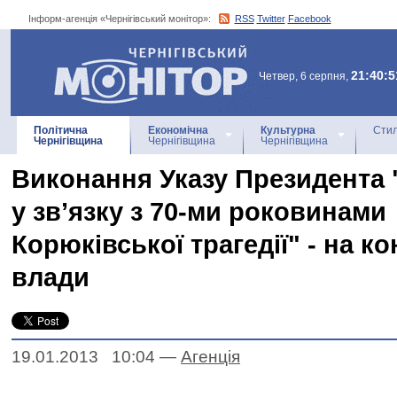
Інформ-агенція «Чернігівський монітор»:
RSS
Twitter
Facebook
Інформ-агенція
«Чернігівський монітор»
21:40:5
Четвер, 6 серпня,
Політична
Економічна
Культурна
Стил
Чернігівщина
Чернігівщина
Чернігівщина
Виконання Указу Президента 
у зв’язку з 70-ми роковинами
Корюківської трагедії" - на ко
влади
19.01.2013 10:04
—
Агенцiя