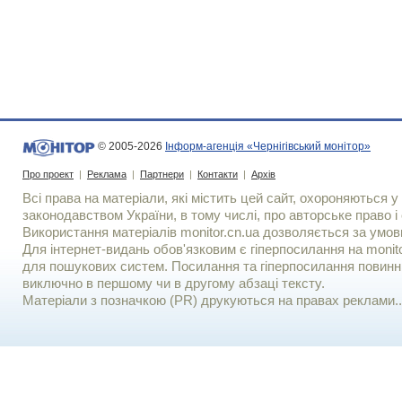
© 2005-2026
Інформ-агенція «Чернігівський монітор»
Про проект
|
Реклама
|
Партнери
|
Контакти
|
Архів
Всі права на матеріали, які містить цей сайт, охороняються у 
законодавством України, в тому числі, про авторське право і 
Використання матерiалiв monitor.cn.ua дозволяється за умов
Для iнтернет-видань обов'язковим є гiперпосилання на monito
для пошукових систем. Посилання та гіперпосилання повинні
виключно в першому чи в другому абзаці тексту.
Матеріали з позначкою (PR) друкуються на правах реклами..