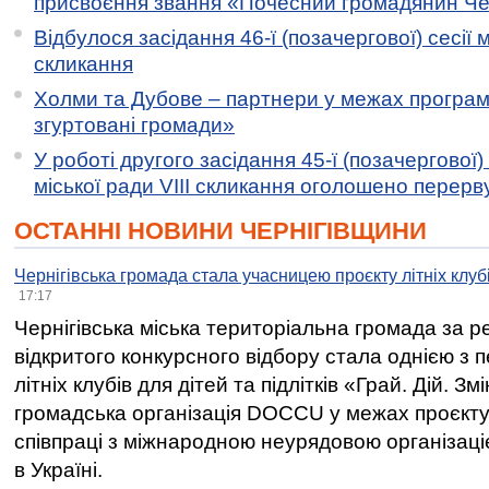
присвоєння звання «Почесний громадянин Черн
Відбулося засідання 46-ї (позачергової) сесії м
скликання
Холми та Дубове – партнери у межах програми
згуртовані громади»
У роботі другого засідання 45-ї (позачергової) 
міської ради VIII скликання оголошено перерв
ОСТАННІ НОВИНИ ЧЕРНІГІВЩИНИ
Чернігівська громада стала учасницею проєкту літніх клуб
17:17
Чернігівська міська територіальна громада за 
відкритого конкурсного відбору стала однією з
літніх клубів для дітей та підлітків «Грай. Дій. З
громадська організація DOCCU у межах проєкту 
співпраці з міжнародною неурядовою організаціє
в Україні.