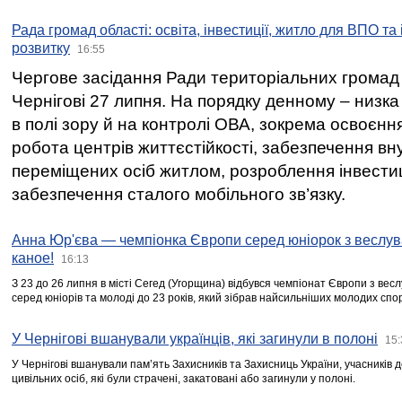
Рада громад області: освіта, інвестиції, житло для ВПО та
розвитку
16:55
Чергове засідання Ради територіальних громад 
Чернігові 27 липня. На порядку денному – низка
в полі зору й на контролі ОВА, зокрема освоєння
робота центрів життєстійкості, забезпечення вн
переміщених осіб житлом, розроблення інвестиц
забезпечення сталого мобільного зв’язку.
Анна Юр'єва — чемпіонка Європи серед юніорок з веслув
каное!
16:13
З 23 до 26 липня в місті Сегед (Угорщина) відбувся чемпіонат Європи з вес
серед юніорів та молоді до 23 років, який зібрав найсильніших молодих спо
У Чернігові вшанували українців, які загинули в полоні
15:
У Чернігові вшанували пам’ять Захисників та Захисниць України, учасників
цивільних осіб, які були страчені, закатовані або загинули у полоні.