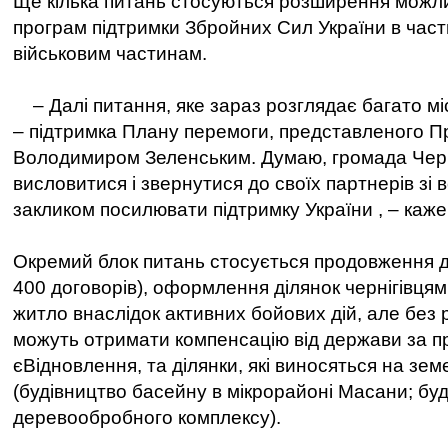
Ще кілька питань стосуються розширення можл
програм підтримки Збройних Сил України в част
військовим частинам.
– Далі питання, яке зараз розглядає багато міс
– підтримка Плану перемоги, представленого П
Володимиром Зеленським. Думаю, громада Черн
висловитися і звернутися до своїх партнерів зі вс
закликом посилювати підтримку України , – каже
Окремий блок питань стосується продовження д
400 договорів), оформлення ділянок чернігівця
житло внаслідок активних бойових дій, але без 
можуть отримати компенсацію від держави за 
єВідновлення, та ділянки, які виносяться на зем
(будівництво басейну в мікрорайоні Масани; бу
деревообробного комплексу).