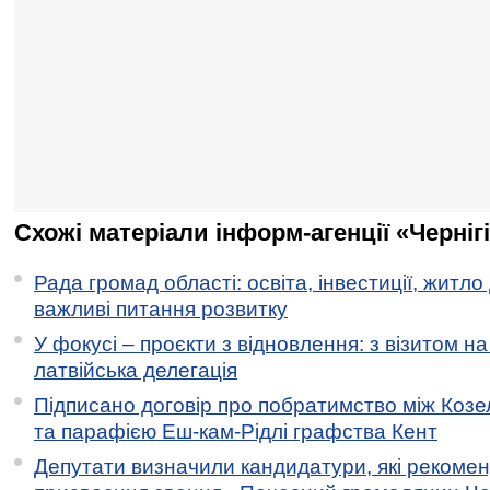
Схожі матеріали інформ-агенції «Черніг
Рада громад області: освіта, інвестиції, житло
важливі питання розвитку
У фокусі – проєкти з відновлення: з візитом на
латвійська делегація
Підписано договір про побратимство між Коз
та парафією Еш-кам-Рідлі графства Кент
Депутати визначили кандидатури, які рекоме