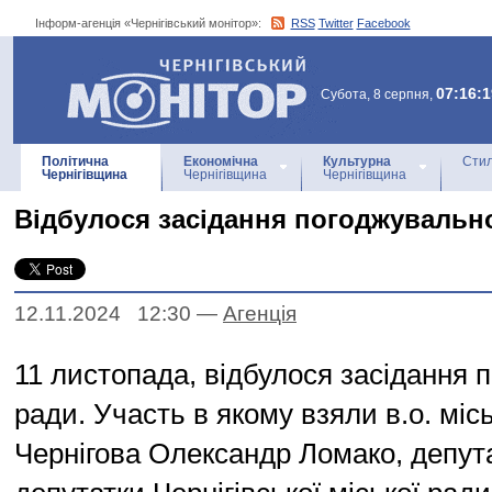
Інформ-агенція «Чернігівський монітор»:
RSS
Twitter
Facebook
Інформ-агенція
«Чернігівський монітор»
07:16:1
Субота, 8 серпня,
Політична
Економічна
Культурна
Стил
Чернігівщина
Чернігівщина
Чернігівщина
Відбулося засідання погоджувальн
12.11.2024 12:30
—
Агенцiя
11 листопада, відбулося засідання 
ради. Участь в якому взяли в.о. міс
Чернігова Олександр Ломако, депут