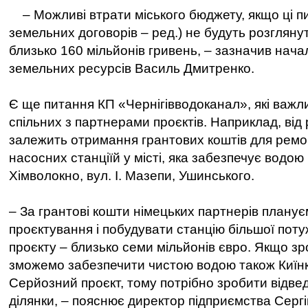
– Можливі втрати міського бюджету, якщо ці п
земельних договорів – ред.) не будуть розглянуті
близько 160 мільйонів гривень, – зазначив нача
земельних ресурсів Василь Дмитренко.
Є ще питання КП «Чернігівводоканал», які важли
спільних з партнерами проєктів. Наприклад, від 
залежить отримання грантових коштів для ремон
насосних станціїй у місті, яка забезпечує водою
Хімволокно, вул. І. Мазепи, Ушинського.
– За грантові кошти німецьких партнерів плану
проєктування і побудувати станцію більшої поту
проєкту – близько семи мільйонів євро. Якщо зр
зможемо забезпечити чистою водою також Киїнк
Серйозний проєкт, тому потрібно зробити відве
ділянки, – пояснює директор підприємства Сергі