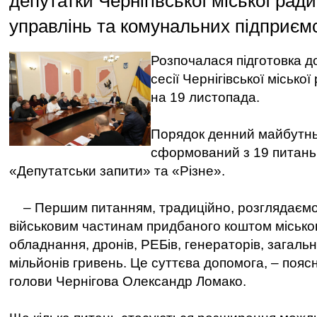
депутатки Чернігівської міської ради
управлінь та комунальних підприєм
Розпочалася підготовка до
сесії Чернігівської місько
на 19 листопада.
Порядок денний майбутнь
сформований з 19 питань
«Депутатськи запити» та «Різне».
– Першим питанням, традиційно, розглядаємо
військовим частинам придбаного коштом місько
обладнання, дронів, РЕБів, генераторів, загал
мільйонів гривень. Це суттєва допомога, – поясн
голови Чернігова Олександр Ломако.