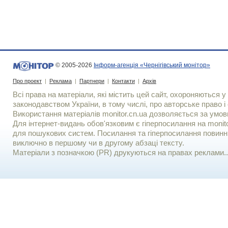
© 2005-2026
Інформ-агенція «Чернігівський монітор»
Про проект
|
Реклама
|
Партнери
|
Контакти
|
Архів
Всі права на матеріали, які містить цей сайт, охороняються у 
законодавством України, в тому числі, про авторське право і 
Використання матерiалiв monitor.cn.ua дозволяється за умов
Для iнтернет-видань обов'язковим є гiперпосилання на monito
для пошукових систем. Посилання та гіперпосилання повинні
виключно в першому чи в другому абзаці тексту.
Матеріали з позначкою (PR) друкуються на правах реклами..