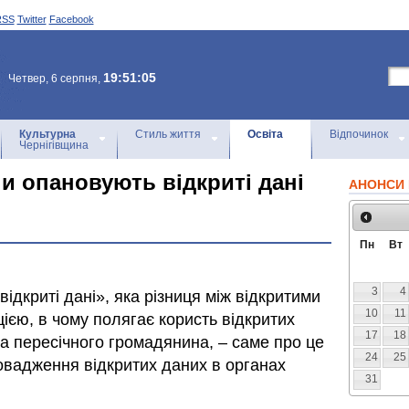
RSS
Twitter
Facebook
19:51:05
Четвер, 6 серпня,
Культурна
Стиль життя
Освіта
Відпочинок
Чернігівщина
и опановують відкриті дані
АНОНСИ 
Пн
Вт
3
4
ідкриті дані», яка різниця між відкритими
10
11
ією, в чому полягає користь відкритих
17
18
а пересічного громадянина, – саме про це
24
25
овадження відкритих даних в органах
31