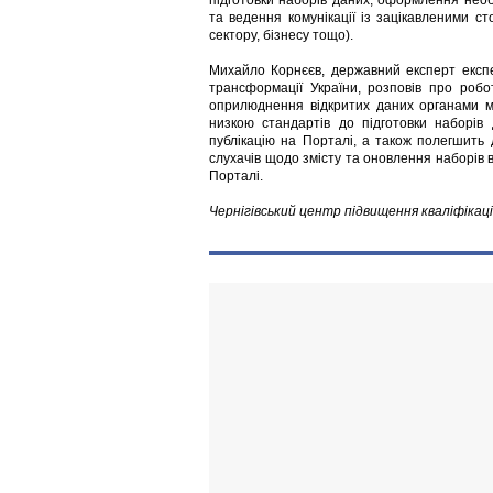
підготовки наборів даних, оформлення необх
та ведення комунікації із зацікавленими 
сектору, бізнесу тощо).
Михайло Корнєєв, державний експерт експе
трансформації України, розповів про роб
оприлюднення відкритих даних органами мі
низкою стандартів до підготовки наборів
публікацію на Порталі, а також полегшить 
слухачів щодо змісту та оновлення наборів 
Порталі.
Чернігівський центр підвищення кваліфікаці