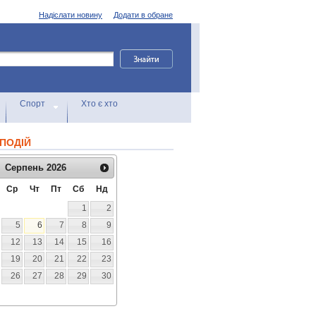
Надіслати новину
Додати в обране
Спорт
Хто є хто
ПОДІЙ
Серпень
2026
Ср
Чт
Пт
Сб
Нд
1
2
5
6
7
8
9
12
13
14
15
16
19
20
21
22
23
26
27
28
29
30