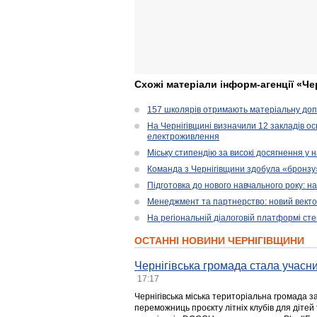
Схожі матеріали інформ-агенції «Че
157 школярів отримають матеріальну допо
На Чернігівщині визначили 12 закладів ос
електроживлення
Міську стипендію за високі досягнення у
Команда з Чернігівщини здобула «бронзу» 
Підготовка до нового навчального року: н
Менеджмент та партнерство: новий вектор
На регіональній діалоговій платформі ст
ОСТАННІ НОВИНИ ЧЕРНІГІВЩИНИ
Чернігівська громада стала учасни
17:17
Чернігівська міська територіальна громада з
переможниць проєкту літніх клубів для дітей 