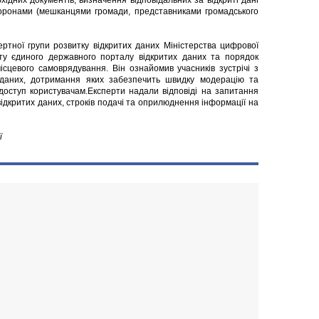
ідних документів, визначення відповідальних за відкриті дані
сторонами (мешканцями громади, представниками громадського
ртної групи розвитку відкритих даних Міністерства цифрової
оту єдиного державного порталу відкритих даних та порядок
сцевого самоврядування. Він ознайомив учасників зустрічі з
 даних, дотримання яких забезпечить швидку модерацію та
доступ користувачам.Експерти надали відповіді на запитання
відкритих даних, строків подачі та оприлюднення інформації на
ї