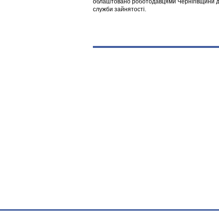
облаштовано роботодавцями Чернігівщини дл
служби зайнятості.