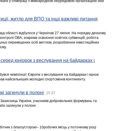
rward у співпраці з міжнародною неурядовою організацією War
стиції, житло для ВПО та інші важливі питання
ад області відбулося у Чернігові 27 липня. На порядку денному
 контролі ОВА, зокрема освоєння освітніх субвенцій, робота
ішньо переміщених осіб житлом, розроблення інвестиційних
зку.
серед юніорок з веслування на байдарках і
ідбувся чемпіонат Європи з веслування на байдарках і каное
ібрав найсильніших молодих спортсменів континенту.
кі загинули в полоні
15:37
а Захисниць України, учасників добровольчих формувань та
 або загинули у полоні.
робітник з благоусторою– 10робочих місць у поточному році