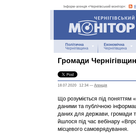
Інформ-агенція «Чернігівський монітор»:
Інформ-агенція
«Чернігівський монітор»
Політична
Економічна
Чернігівщина
Чернігівщина
Громади Чернігівщин
18.07.2020 12:34
—
Агенцiя
Що розуміється під поняттям «в
даними та публічною інформац
даних для держави, громади т
йшлося під час вебінару «Впр
місцевого самоврядування.