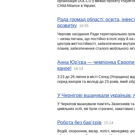
організація DOCCU у межах проєкту PlayItFo
Child Alliance в Україні.
Рада громад області: освіта, інве
розвитку
16:55
Чергове засідання Ради територіальних гром
– низка питань, що постійно в полі зору й на
центрів життєстійкості, забезпечення внутр
планів, забезпечення сталого мобільного зв’я
Анна Юр'єва — чемпіонка Європи 
каное!
16:13
З 23 до 26 липня в місті Сегед (Угорщина) в
серед юніорів та молоді до 23 років, який з
У Чернігові вшанували українців, я
У Чернігові вшанували пам’ять Захисників т
цивільних осіб, які були страчені, закатовані
Робота без бар’єрів
15:14
Водій, охоронник, вагар, логіст, менеджер, 