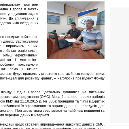
регіональним центром
Східна Європа в межах
онне урядування задля
AP)». До спілкування в
едставників об'єднаних
 міжнародних рейтингах,
ті даних. Застосування
г. Спираючись на них,
ть більш раціональні,
ь більш ефективними.
апітал і можливість
проблеми, покращуючи
Так само і бізнес,
вається, будує правильну стратегію та стає більш конкурентним.
потенціал для розвитку країни", – наголосив президент Фонду
 Фонду Східна Європа, детально зупинився на питаннях
сцевого самоврядування (ОМС). Мова йшла про перелік наборів
вою КМУ від 21.10.2015 р. № 835); принципи та типи відкритих
), особливості їх оформлення та оприлюднення – передусім для
ористанні. При цьому увага зверталася на найбільш поширені та
я передачі даних в Інтернеті.
мендації щодо стратегії впровадження відкритих даних в ОМС,