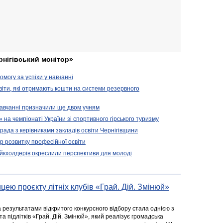
рнігівський монітор»
могу за успіхи у навчанні
віти, які отримають кошти на системи резервного
 навчанні призначили ще двом учням
на чемпіонаті України зі спортивного гірського туризму
арада з керівниками закладів освіти Чернігівщини
 розвитку професійної освіти
ейкхолдерів окреслили перспективи для молоді
цею проєкту літніх клубів «Грай. Дій. Змінюй»
а результатами відкритого конкурсного відбору стала однією з
та підлітків «Грай. Дій. Змінюй», який реалізує громадська