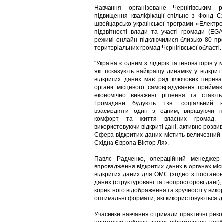
Навчання організоване Чернігівським 
підвищення кваліфікації спільно з Фонд 
швейцарсько-української програми «Електр
підзвітності влади та участі громади (EG
режимі онлайн підключилися близько 80 пр
територіальних громад Чернігівської області.
"Україна є одним з лідерів та інноваторів у
які показують найкращу динаміку у відкрит
відкритих даних має ряд ключових перева
органи місцевого самоврядування приймаю
економічно виважені рішення та стают
Громадяни будують т.зв. соціальний к
взаємодіяти один з одним, вирішуючи 
комфорт та життя власних громад. 
використовуючи відкриті дані, активно розви
Сфера відкритих даних містить величезний 
Східна Європа Віктор Лях.
Павло Радченко, операційний менеджер
впровадження відкритих даних в органах мі
відкритих даних для ОМС (згідно з постано
даних (структуровані та геопросторові дані
коректного відображення та зручності у вик
оптимальні формати, які використовуються дл
Учасники навчання отримали практичні реко