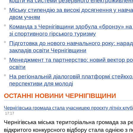
кошти на системи резервного електроживлен
Міську стипендію за високі досягнення у навч
двом учням
Команда з Чернігівщини здобула «бронзу» на 
зі спортивного гірського туризму
Підготовка до нового навчального року: нарад
закладів освіти Чернігівщини
Менеджмент та партнерство: новий вектор ро
освіти
На регіональній діалоговій платформі стейкх
перспективи для молоді
ОСТАННІ НОВИНИ ЧЕРНІГІВЩИНИ
Чернігівська громада стала учасницею проєкту літніх клуб
17:17
Чернігівська міська територіальна громада за 
відкритого конкурсного відбору стала однією з