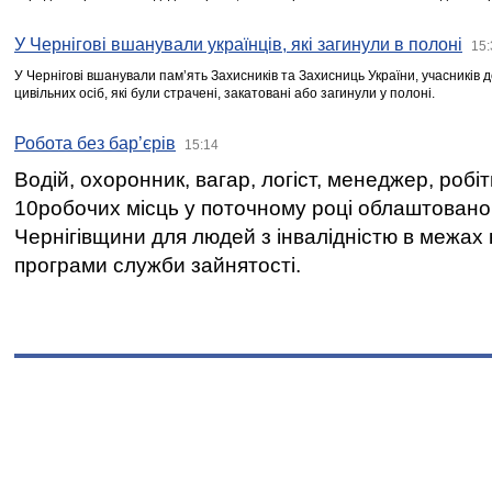
У Чернігові вшанували українців, які загинули в полоні
15:
У Чернігові вшанували пам’ять Захисників та Захисниць України, учасників
цивільних осіб, які були страчені, закатовані або загинули у полоні.
Робота без бар’єрів
15:14
Водій, охоронник, вагар, логіст, менеджер, робі
10робочих місць у поточному році облаштован
Чернігівщини для людей з інвалідністю в межах
програми служби зайнятості.