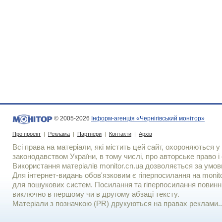
© 2005-2026
Інформ-агенція «Чернігівський монітор»
Про проект
|
Реклама
|
Партнери
|
Контакти
|
Архів
Всі права на матеріали, які містить цей сайт, охороняються у 
законодавством України, в тому числі, про авторське право і 
Використання матерiалiв monitor.cn.ua дозволяється за умов
Для iнтернет-видань обов'язковим є гiперпосилання на monito
для пошукових систем. Посилання та гіперпосилання повинні
виключно в першому чи в другому абзаці тексту.
Матеріали з позначкою (PR) друкуються на правах реклами..