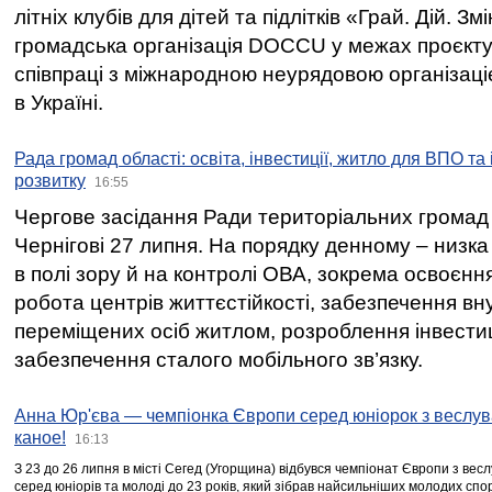
літніх клубів для дітей та підлітків «Грай. Дій. З
громадська організація DOCCU у межах проєкту 
співпраці з міжнародною неурядовою організаціє
в Україні.
Рада громад області: освіта, інвестиції, житло для ВПО та
розвитку
16:55
Чергове засідання Ради територіальних громад 
Чернігові 27 липня. На порядку денному – низка
в полі зору й на контролі ОВА, зокрема освоєння
робота центрів життєстійкості, забезпечення вн
переміщених осіб житлом, розроблення інвестиц
забезпечення сталого мобільного зв’язку.
Анна Юр'єва — чемпіонка Європи серед юніорок з веслув
каное!
16:13
З 23 до 26 липня в місті Сегед (Угорщина) відбувся чемпіонат Європи з вес
серед юніорів та молоді до 23 років, який зібрав найсильніших молодих спо