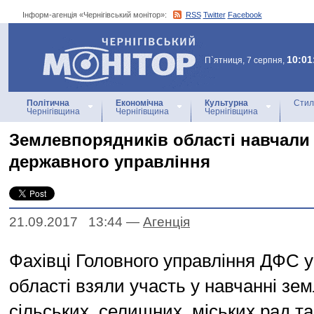
Інформ-агенція «Чернігівський монітор»:
RSS
Twitter
Facebook
Інформ-агенція
«Чернігівський монітор»
10:01
П`ятниця, 7 серпня,
Політична
Економічна
Культурна
Стил
Чернігівщина
Чернігівщина
Чернігівщина
Землевпорядників області навчали
державного управління
21.09.2017 13:44
—
Агенцiя
Фахівці Головного управління ДФС у 
області взяли участь у навчанні зе
сільських, селищних, міських рад т