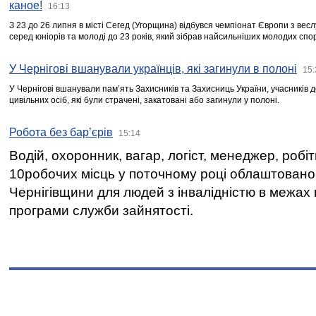
каное!
16:13
З 23 до 26 липня в місті Сегед (Угорщина) відбувся чемпіонат Європи з вес
серед юніорів та молоді до 23 років, який зібрав найсильніших молодих спо
У Чернігові вшанували українців, які загинули в полоні
15:
У Чернігові вшанували пам’ять Захисників та Захисниць України, учасників
цивільних осіб, які були страчені, закатовані або загинули у полоні.
Робота без бар’єрів
15:14
Водій, охоронник, вагар, логіст, менеджер, робі
10робочих місць у поточному році облаштован
Чернігівщини для людей з інвалідністю в межах
програми служби зайнятості.