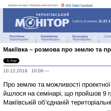
Інформ-агенція «Чернігівський монітор»:
RSS
Twitter
Facebook
Інформ-агенція
«Чернігівський монітор»
11:21:1
Субота, 8 серпня,
Політична
Економічна
Культурна
Стил
Чернігівщина
Чернігівщина
Чернігівщина
Макіївка – розмова про землю та п
10.12.2016 10:09
—
Про землю та можливості проектної 
йшлося на семінарі, що пройшов 9 г
Макіївській об’єднаній територіальн