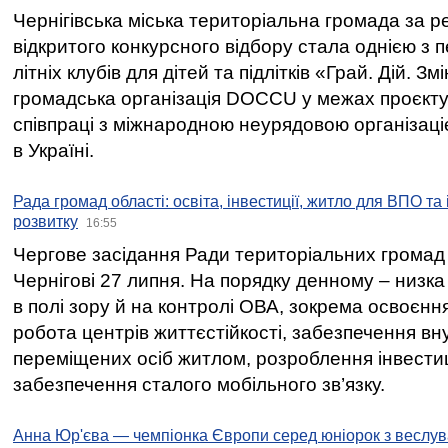
Чернігівська міська територіальна громада за 
відкритого конкурсного відбору стала однією з
літніх клубів для дітей та підлітків «Грай. Дій. З
громадська організація DOCCU у межах проєкту 
співпраці з міжнародною неурядовою організаціє
в Україні.
Рада громад області: освіта, інвестиції, житло для ВПО та
розвитку
16:55
Чергове засідання Ради територіальних громад 
Чернігові 27 липня. На порядку денному – низка
в полі зору й на контролі ОВА, зокрема освоєння
робота центрів життєстійкості, забезпечення вн
переміщених осіб житлом, розроблення інвестиц
забезпечення сталого мобільного зв’язку.
Анна Юр'єва — чемпіонка Європи серед юніорок з веслув