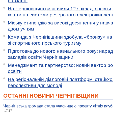
навчанні
На Чернігівщині визначили 12 закладів освіти,
кошти на системи резервного електроживлен
Міську стипендію за високі досягнення у навч
двом учням
Команда з Чернігівщини здобула «бронзу» на 
зі спортивного гірського туризму
Підготовка до нового навчального року: нарад
закладів освіти Чернігівщини
Менеджмент та партнерство: новий вектор ро
освіти
На регіональній діалоговій платформі стейкх
перспективи для молоді
ОСТАННІ НОВИНИ ЧЕРНІГІВЩИНИ
Чернігівська громада стала учасницею проєкту літніх клуб
17:17