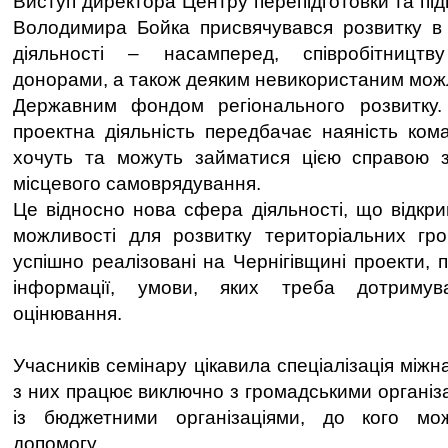
Виступ директора Центру перепідготовки та під
Володимира Бойка присвячувався розвитку в 
діяльності – насамперед, співробітницт
донорами, а також деяким невикористаним можл
Державним фондом регіонального розвитку
проектна діяльність передбачає наяність кома
хочуть та можуть займатися цією справою з
місцевого самоврядування.
Це відносно нова сфера діяльності, що відкри
можливості для розвитку територіальних гр
успішно реалізовані на Чернігівщині проекти, 
інформації, умови, яких треба дотримува
оцінювання.
Учасників семінару цікавила спеціалізація міжн
з них працює виключно з громадськими організа
із бюджетними організаціями, до кого мо
допомогу.