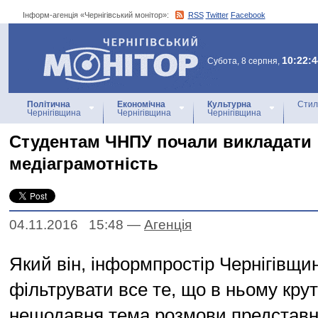
Інформ-агенція «Чернігівський монітор»:
RSS
Twitter
Facebook
Інформ-агенція
«Чернігівський монітор»
10:22:4
Субота, 8 серпня,
Політична
Економічна
Культурна
Стил
Чернігівщина
Чернігівщина
Чернігівщина
Студентам ЧНПУ почали викладати
медіаграмотність
04.11.2016 15:48
—
Агенцiя
Який він, інформпростір Чернігівщин
фільтрувати все те, що в ньому кру
нещодавня тема розмови представн