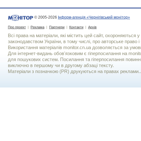
© 2005-2026
Інформ-агенція «Чернігівський монітор»
Про проект
|
Реклама
|
Партнери
|
Контакти
|
Архів
Всі права на матеріали, які містить цей сайт, охороняються у 
законодавством України, в тому числі, про авторське право і 
Використання матерiалiв monitor.cn.ua дозволяється за умов
Для iнтернет-видань обов'язковим є гiперпосилання на monito
для пошукових систем. Посилання та гіперпосилання повинні
виключно в першому чи в другому абзаці тексту.
Матеріали з позначкою (PR) друкуються на правах реклами..