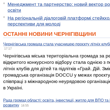
Менеджмент та партнерство: новий вектор ро
освіти
На регіональній діалоговій платформі стейкх
перспективи для молоді
ОСТАННІ НОВИНИ ЧЕРНІГІВЩИНИ
Чернігівська громада стала учасницею проєкту літніх клуб
17:17
Чернігівська міська територіальна громада за 
відкритого конкурсного відбору стала однією з
літніх клубів для дітей та підлітків «Грай. Дій. З
громадська організація DOCCU у межах проєкту 
співпраці з міжнародною неурядовою організаціє
в Україні.
Рада громад області: освіта, інвестиції, житло для ВПО та
розвитку
16:55