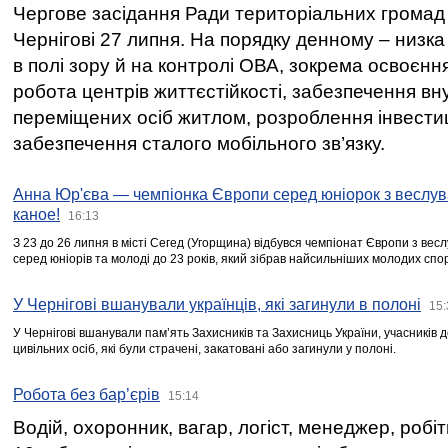
Чергове засідання Ради територіальних громад 
Чернігові 27 липня. На порядку денному – низка
в полі зору й на контролі ОВА, зокрема освоєння
робота центрів життєстійкості, забезпечення вн
переміщених осіб житлом, розроблення інвестиц
забезпечення сталого мобільного зв’язку.
Анна Юр'єва — чемпіонка Європи серед юніорок з веслув
каное!
16:13
З 23 до 26 липня в місті Сегед (Угорщина) відбувся чемпіонат Європи з вес
серед юніорів та молоді до 23 років, який зібрав найсильніших молодих спо
У Чернігові вшанували українців, які загинули в полоні
15:
У Чернігові вшанували пам’ять Захисників та Захисниць України, учасників
цивільних осіб, які були страчені, закатовані або загинули у полоні.
Робота без бар’єрів
15:14
Водій, охоронник, вагар, логіст, менеджер, робі