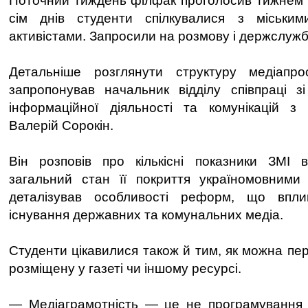
Поточний тиждень філфак проголосив тижнем м
сім днів студенти спілкувалися з міськи
активістами. Запросили на розмову і держслужб
Детальніше розглянути структуру медіапро
запропонував начальник відділу співпраці з
інформаційної діяльності та комунікацій з
Валерій Сорокін.
Він розповів про кількісні показники ЗМІ в
загальний стан її покриття україномовними
деталізував особливості реформ, що впл
існування державних та комунальних медіа.
Студенти цікавилися також й тим, як можна пе
розміщену у газеті чи іншому ресурсі.
— Медіаграмотність — це не програмування т