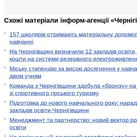
Схожі матеріали інформ-агенції «Черніг
157 школярів отримають матеріальну допомогу
навчанні
На Чернігівщині визначили 12 закладів освіти,
кошти на системи резервного електроживлен
Міську стипендію за високі досягнення у навч
двом учням
Команда з Чернігівщини здобула «бронзу» на 
зі спортивного гірського туризму
Підготовка до нового навчального року: нарад
закладів освіти Чернігівщини
Менеджмент та партнерство: новий вектор ро
освіти