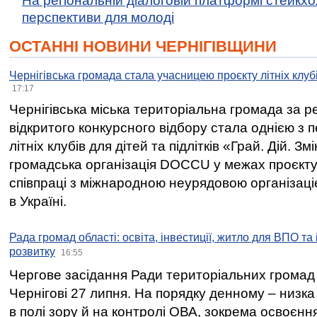
На регіональній діалоговій платформі стейкх
перспективи для молоді
ОСТАННІ НОВИНИ ЧЕРНІГІВЩИНИ
Чернігівська громада стала учасницею проєкту літніх клуб
17:17
Чернігівська міська територіальна громада за 
відкритого конкурсного відбору стала однією з
літніх клубів для дітей та підлітків «Грай. Дій. З
громадська організація DOCCU у межах проєкту 
співпраці з міжнародною неурядовою організаціє
в Україні.
Рада громад області: освіта, інвестиції, житло для ВПО та
розвитку
16:55
Чергове засідання Ради територіальних громад 
Чернігові 27 липня. На порядку денному – низка
в полі зору й на контролі ОВА, зокрема освоєння