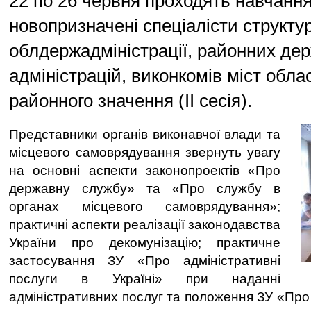
22 по 26 червня проходять навчанн
новопризначені спеціалісти структур
облдержадміністрації, районних де
адміністрацій, виконкомів міст обла
районного значення (ІІ сесія).
Представники органів виконавчої влади та
місцевого самоврядування звернуть увагу
на основні аспекти законопроектів «Про
державну службу» та «Про службу в
органах місцевого самоврядування»;
практичні аспекти реалізації законодавства
України про декомунізацію; практичне
застосування ЗУ «Про адміністративні
послуги в Україні» при наданні
адміністративних послуг та положення ЗУ «Про