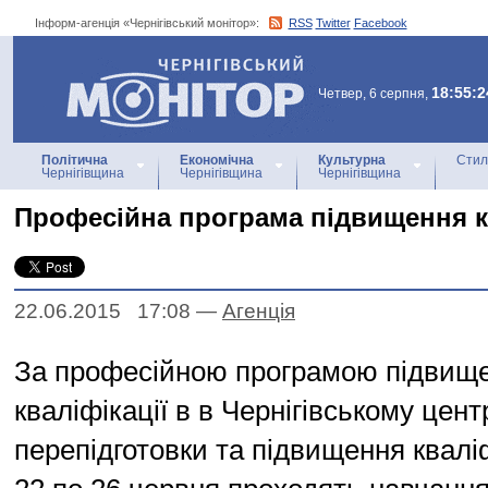
Інформ-агенція «Чернігівський монітор»:
RSS
Twitter
Facebook
Інформ-агенція
«Чернігівський монітор»
18:55:2
Четвер, 6 серпня,
Політична
Економічна
Культурна
Стил
Чернігівщина
Чернігівщина
Чернігівщина
Професійна програма підвищення к
22.06.2015 17:08
—
Агенцiя
За професійною програмою підвищ
кваліфікації в в Чернігівському цент
перепідготовки та підвищення кваліф