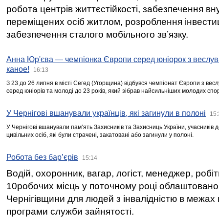
робота центрів життєстійкості, забезпечення вн
переміщених осіб житлом, розроблення інвестиц
забезпечення сталого мобільного зв’язку.
Анна Юр'єва — чемпіонка Європи серед юніорок з веслув
каное!
16:13
З 23 до 26 липня в місті Сегед (Угорщина) відбувся чемпіонат Європи з вес
серед юніорів та молоді до 23 років, який зібрав найсильніших молодих спо
У Чернігові вшанували українців, які загинули в полоні
15:
У Чернігові вшанували пам’ять Захисників та Захисниць України, учасників
цивільних осіб, які були страчені, закатовані або загинули у полоні.
Робота без бар’єрів
15:14
Водій, охоронник, вагар, логіст, менеджер, робі
10робочих місць у поточному році облаштован
Чернігівщини для людей з інвалідністю в межах
програми служби зайнятості.