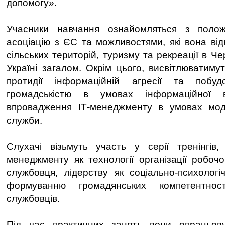
допомогу».
Учасники навчання ознайомляться з поло
асоціацію з ЄС та можливостями, які вона від
сільських територій, туризму та рекреації в Чер
Україні загалом. Окрім цього, висвітлюватиму
протидії інформаційній агресії та побуд
громадськістю в умовах інформаційної 
впровадження ІТ-менеджменту в умовах моде
служби.
Слухачі візьмуть участь у серії тренінгів,
менеджменту як технології організації робоч
службовця, лідерству як соціально-психолог
формуванню громадянських компетентно
службовців.
Під час практичних занять вони опрацьов