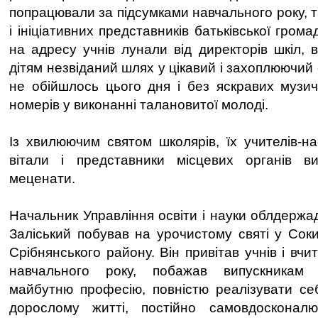
попрацювали за підсумками навчального року, 
і ініціативних представників батьківської грома
на адресу учнів лунали від директорів шкіл, вч
дітям незвіданий шлях у цікавий і захоплюючий 
не обійшлось цього дня і без яскравих музи
номерів у виконанні талановитої молоді.
Із хвилюючим святом школярів, їх учителів-на
вітали і представники місцевих органів в
меценати.
Начальник Управління освіти і науки облдержад
Заліський побував на урочистому святі у Сокир
Срібнянського району. Він привітав учнів і вчи
навчального року, побажав випускникам
майбутню професію, повністю реалізувати себе
дорослому житті, постійно самовдосконал