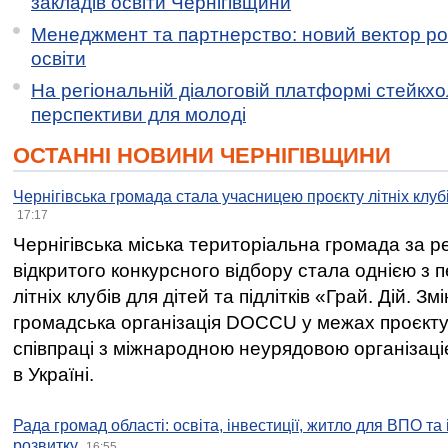
закладів освіти Чернігівщини
Менеджмент та партнерство: новий вектор ро
освіти
На регіональній діалоговій платформі стейкх
перспективи для молоді
ОСТАННІ НОВИНИ ЧЕРНІГІВЩИНИ
Чернігівська громада стала учасницею проєкту літніх клуб
17:17
Чернігівська міська територіальна громада за 
відкритого конкурсного відбору стала однією з
літніх клубів для дітей та підлітків «Грай. Дій. З
громадська організація DOCCU у межах проєкту 
співпраці з міжнародною неурядовою організаціє
в Україні.
Рада громад області: освіта, інвестиції, житло для ВПО та
розвитку
16:55