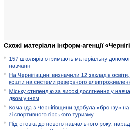
Схожі матеріали інформ-агенції «Черніг
157 школярів отримають матеріальну допомогу
навчанні
На Чернігівщині визначили 12 закладів освіти,
кошти на системи резервного електроживлен
Міську стипендію за високі досягнення у навч
двом учням
Команда з Чернігівщини здобула «бронзу» на 
зі спортивного гірського туризму
Підготовка до нового навчального року: нарад