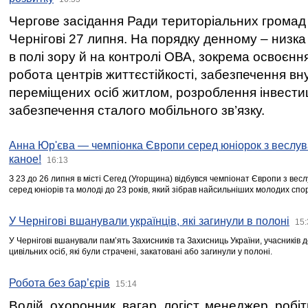
Чергове засідання Ради територіальних громад 
Чернігові 27 липня. На порядку денному – низка
в полі зору й на контролі ОВА, зокрема освоєння
робота центрів життєстійкості, забезпечення вн
переміщених осіб житлом, розроблення інвестиц
забезпечення сталого мобільного зв’язку.
Анна Юр'єва — чемпіонка Європи серед юніорок з веслув
каное!
16:13
З 23 до 26 липня в місті Сегед (Угорщина) відбувся чемпіонат Європи з вес
серед юніорів та молоді до 23 років, який зібрав найсильніших молодих спо
У Чернігові вшанували українців, які загинули в полоні
15:
У Чернігові вшанували пам’ять Захисників та Захисниць України, учасників
цивільних осіб, які були страчені, закатовані або загинули у полоні.
Робота без бар’єрів
15:14
Водій, охоронник, вагар, логіст, менеджер, робі