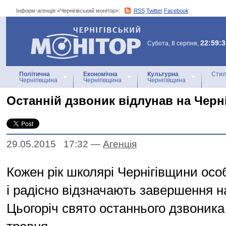
Інформ-агенція «Чернігівський монітор»:
RSS
Twitter
Facebook
Інформ-агенція
«Чернігівський монітор»
22:59:3
Субота, 8 серпня,
Політична
Економічна
Культурна
Стил
Чернігівщина
Чернігівщина
Чернігівщина
Останній дзвоник відлунав на Черн
29.05.2015 17:32
—
Агенцiя
Кожен рік школярі Чернігівщини осо
і радісно відзначають завершення н
Цьогоріч свято останнього дзвоника