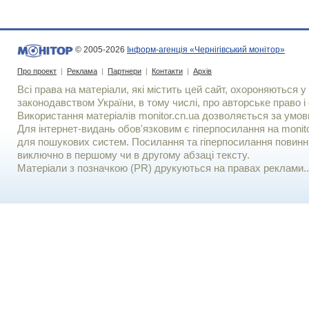
© 2005-2026
Інформ-агенція «Чернігівський монітор»
Про проект
|
Реклама
|
Партнери
|
Контакти
|
Архів
Всі права на матеріали, які містить цей сайт, охороняються у 
законодавством України, в тому числі, про авторське право і 
Використання матерiалiв monitor.cn.ua дозволяється за умов
Для iнтернет-видань обов'язковим є гiперпосилання на monito
для пошукових систем. Посилання та гіперпосилання повинні
виключно в першому чи в другому абзаці тексту.
Матеріали з позначкою (PR) друкуються на правах реклами..