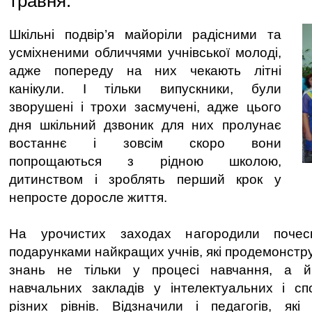
травня.
Шкільні подвір’я майоріли радісними та
усміхненими обличчями учнівської молоді,
адже попереду на них чекають літні
канікули. І тільки випускники, були
зворушені і трохи засмучені, адже цього
дня шкільний дзвоник для них пролунає
востаннє і зовсім скоро вони
попрощаються з рідною школою,
дитинством і зроблять перший крок у
непросте доросле життя.
На урочистих заходах нагородили почес
подарунками найкращих учнів, які продемонстр
знань не тільки у процесі навчання, а 
навчальних закладів у інтелектуальних і сп
різних рівнів. Відзначили і педагогів, які