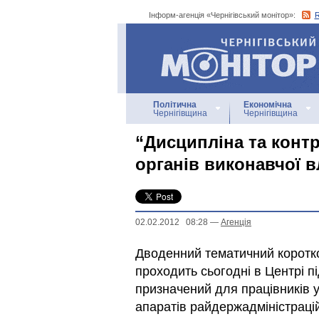
Інформ-агенція «Чернігівський монітор»:
Інформ-агенція
«Чернігівський монітор»
Політична
Економічна
Чернігівщина
Чернігівщина
“Дисципліна та контр
органів виконавчої 
02.02.2012 08:28
—
Агенцiя
Дводенний тематичний коротко
проходить сьогодні в Центрі пі
призначений для працівників у
апаратів райдержадміністраці