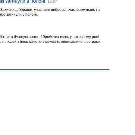
кі загинули в полоні
15:37
а Захисниць України, учасників добровольчих формувань та
 або загинули у полоні.
робітник з благоусторою– 10робочих місць у поточному році
я людей з інвалідністю в межах компенсаційної програми