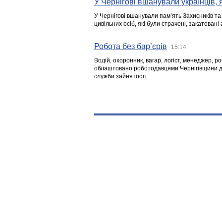
У Чернігові вшанували українців, я
У Чернігові вшанували пам’ять Захисників т
цивільних осіб, які були страчені, закатовані
Робота без бар’єрів
15:14
Водій, охоронник, вагар, логіст, менеджер, 
облаштовано роботодавцями Чернігівщини дл
служби зайнятості.