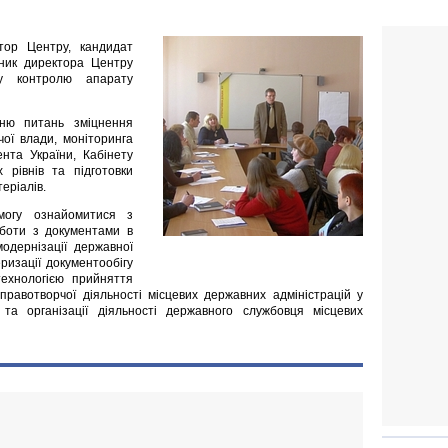
ктор Центру, кандидат
пник директора Центру
лу контролю апарату
ню питань зміцнення
чої влади, моніторинга
нта України, Кабінету
х рівнів та підготовки
еріалів.
могу ознайомитися з
оботи з документами в
одернізації державної
ризації документообігу
технологією прийняття
правотворчої діяльності місцевих державних адміністрацій у
та організації діяльності державного службовця місцевих