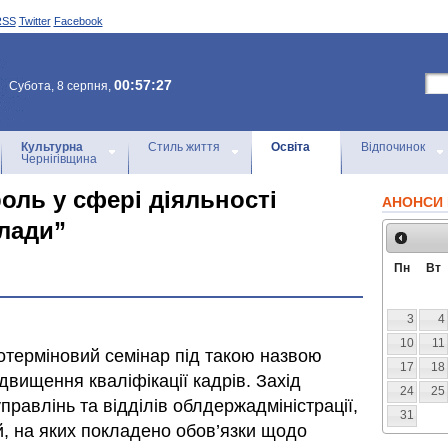
RSS
Twitter
Facebook
00:57:27
Субота, 8 серпня,
Культурна
Стиль життя
Освіта
Відпочинок
Чернігівщина
оль у сфері діяльності
АНОНСИ 
влади”
Пн
Вт
3
4
10
11
терміновий семінар під такою назвою
17
18
двищення кваліфікації кадрів. Захід
24
25
правлінь та відділів облдержадміністрації,
31
й, на яких покладено обов’язки щодо