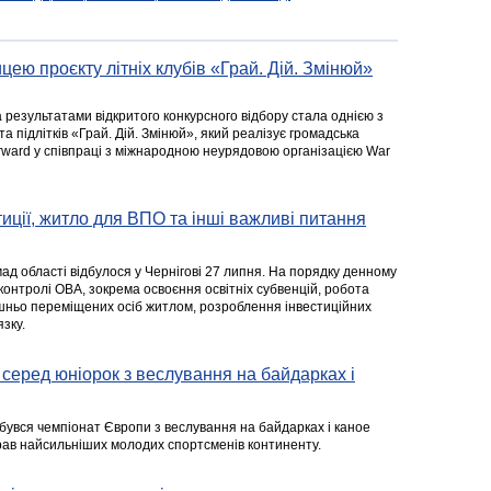
цею проєкту літніх клубів «Грай. Дій. Змінюй»
а результатами відкритого конкурсного відбору стала однією з
та підлітків «Грай. Дій. Змінюй», який реалізує громадська
rward у співпраці з міжнародною неурядовою організацією War
стиції, житло для ВПО та інші важливі питання
ад області відбулося у Чернігові 27 липня. На порядку денному
 контролі ОВА, зокрема освоєння освітніх субвенцій, робота
ішньо переміщених осіб житлом, розроблення інвестиційних
зку.
серед юніорок з веслування на байдарках і
ідбувся чемпіонат Європи з веслування на байдарках і каное
ібрав найсильніших молодих спортсменів континенту.