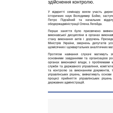
здійснення контролю.
У відкритті семінару взяли участь дире
історичних наук Володимир Бойко, засту
Петро Підгайний та начальник відді
облдержадміністрації Олена Легейда.
Перше заняття було присвячено вивчен
виконавської дисципліни в органах виконав
стану виконання актів і доручень Президе
Міністрів України, звернень депутатів усі
щомісячних і щоквартальних аналітичних мат
Протягом навчання слухачі матимуть з
основними завданнями та організацією р
органах виконавчої влади, з проблемами м
служби та державного управління, комп’юте
та контролю за виконанням документів, 
управлінських рішень; вивчатимуть основи 
процесі прийняття управлінських рішень 
державних адміністрацій.