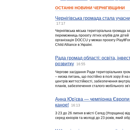
ОСТАННІ НОВИНИ ЧЕРНІГІВЩИНИ
Чернігівська громада стала учасни
17:17
Чернігівська міська територіальна громада з
переможниць проєкту літніх клубів для дітей 
організація DOCCU у межах проєкту PlayItFo
Child Alliance в Україні.
Рада громад області: освіта, інве
розвитку
16:55
Чергове засідання Ради територіальних гром
– низка питань, що постійно в полі зору й на
центрів життєстійкості, забезпечення внутр
планів, забезпечення сталого мобільного зв’я
Анна Юр'єва — чемпіонка Європи 
каное!
16:13
З 23 до 26 липня в місті Сегед (Угорщина) в
серед юніорів та молоді до 23 років, який з