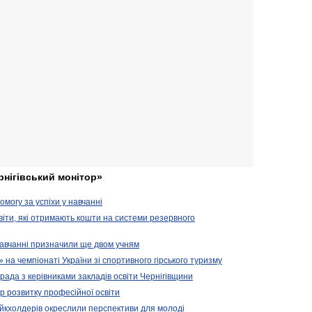
рнігівський монітор»
могу за успіхи у навчанні
віти, які отримають кошти на системи резервного
 навчанні призначили ще двом учням
на чемпіонаті України зі спортивного гірського туризму
арада з керівниками закладів освіти Чернігівщини
 розвитку професійної освіти
ейкхолдерів окреслили перспективи для молоді