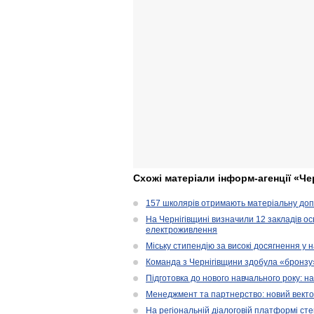
Схожі матеріали інформ-агенції «Че
157 школярів отримають матеріальну допо
На Чернігівщині визначили 12 закладів ос
електроживлення
Міську стипендію за високі досягнення у
Команда з Чернігівщини здобула «бронзу» 
Підготовка до нового навчального року: н
Менеджмент та партнерство: новий вектор
На регіональній діалоговій платформі ст