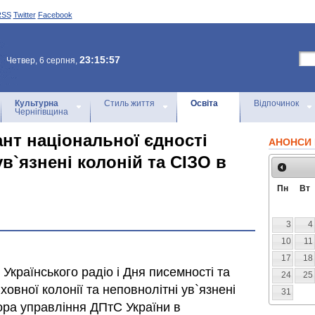
RSS
Twitter
Facebook
23:15:57
Четвер, 6 серпня,
Культурна
Стиль життя
Освіта
Відпочинок
Чернігівщина
нт національної єдності
АНОНСИ 
ув`язнені колоній та СІЗО в
Пн
Вт
3
4
10
11
17
18
 Українського радіо і Дня писемності та
24
25
овної колонії та неповнолітні ув`язнені
31
тора управління ДПтС України в