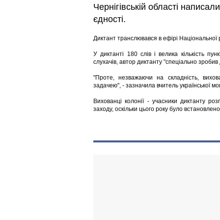
Чернігівській області написал
єдності.
Диктант транслювався в ефірі Національної р
У диктанті 180 слів і велика кількість пу
слухачів, автор диктанту "спеціально зробив 
"Проте, незважаючи на складність, вихов
задачею", - зазначила вчитель української
Вихованці колонії - учасники диктанту ро
заходу, оскільки цього року було встановлено