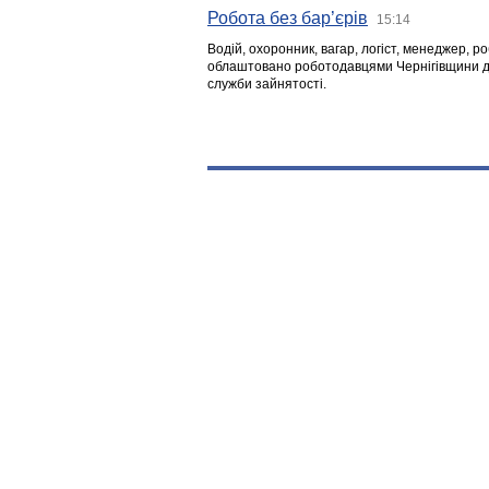
Робота без бар’єрів
15:14
Водій, охоронник, вагар, логіст, менеджер, 
облаштовано роботодавцями Чернігівщини дл
служби зайнятості.