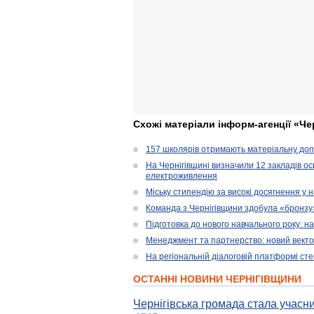
Схожі матеріали інформ-агенції «Че
157 школярів отримають матеріальну допо
На Чернігівщині визначили 12 закладів ос
електроживлення
Міську стипендію за високі досягнення у
Команда з Чернігівщини здобула «бронзу» 
Підготовка до нового навчального року: н
Менеджмент та партнерство: новий вектор
На регіональній діалоговій платформі ст
ОСТАННІ НОВИНИ ЧЕРНІГІВЩИНИ
Чернігівська громада стала учасни