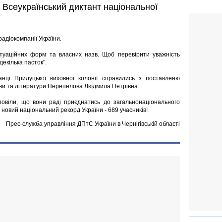
и Всеукраїнський диктант національної
адіокомпанії України.
нктуаційних форм та власних назв. Щоб перевірити уважність
декілька пасток".
анці Прилуцької виховної колонії справились з поставленю
 мови та літератури Перепелова Людмила Петрівна.
зповіли, що вони раді приєднатись до загальнонаціонального
 новий національний рекорд України - 689 учасників!
Прес-служба управління ДПтС України в Чернігівській області