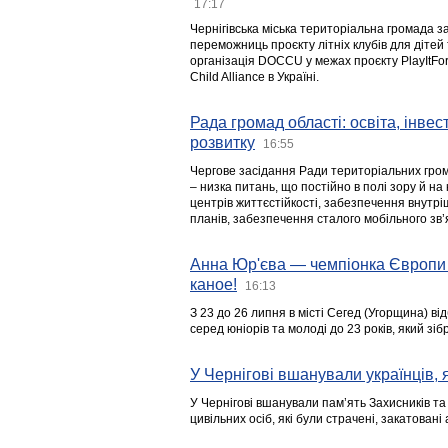
17:17
Чернігівська міська територіальна громада з
переможниць проєкту літніх клубів для дітей 
організація DOCCU у межах проєкту PlayItFo
Child Alliance в Україні.
Рада громад області: освіта, інве
розвитку
16:55
Чергове засідання Ради територіальних гром
– низка питань, що постійно в полі зору й на
центрів життєстійкості, забезпечення внутр
планів, забезпечення сталого мобільного зв’я
Анна Юр'єва — чемпіонка Європи 
каное!
16:13
З 23 до 26 липня в місті Сегед (Угорщина) в
серед юніорів та молоді до 23 років, який з
У Чернігові вшанували українців, я
У Чернігові вшанували пам’ять Захисників т
цивільних осіб, які були страчені, закатовані