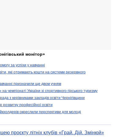
рнігівський монітор»
могу за успіхи у навчанні
віти, які отримають кошти на системи резервного
 навчанні призначили ще двом учням
на чемпіонаті України зі спортивного гірського туризму
арада з керівниками закладів освіти Чернігівщини
 розвитку професійної освіти
ейкхолдерів окреслили перспективи для молоді
цею проєкту літніх клубів «Грай. Дій. Змінюй»