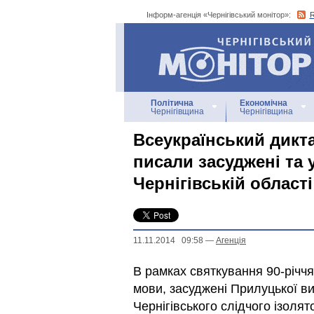
Інформ-агенція «Чернігівський монітор»:
Інформ-агенція
«Чернігівський монітор»
Політична
Економічна
Чернігівщина
Чернігівщина
Всеукраїнський дикта
писали засуджені та 
Чернігівській області
11.11.2014 09:58
—
Агенцiя
В рамках святкування 90-річчя
мови, засуджені Прилуцької вих
Чернігівського слідчого ізоля