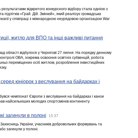
а результатами відкритого конкурсного відбору стала однією з
та підлітків «Грай. Дій. Змінюй», який реалізує громадська
rward у співпраці з міжнародною неурядовою організацією War
стиції, житло для ВПО та інші важливі питання
ад області відбулося у Чернігові 27 липня. На порядку денному
 контролі ОВА, зокрема освоєння освітніх субвенцій, робота
ішньо переміщених осіб житлом, розроблення інвестиційних
зку.
серед юніорок з веслування на байдарках і
ідбувся чемпіонат Європи з веслування на байдарках і каное
ібрав найсильніших молодих спортсменів континенту.
кі загинули в полоні
15:37
а Захисниць України, учасників добровольчих формувань та
 або загинули у полоні.