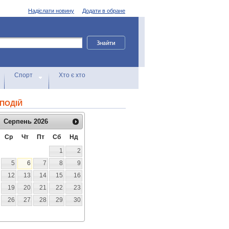
Надіслати новину
Додати в обране
Спорт
Хто є хто
ПОДІЙ
Серпень
2026
Ср
Чт
Пт
Сб
Нд
1
2
5
6
7
8
9
12
13
14
15
16
19
20
21
22
23
26
27
28
29
30