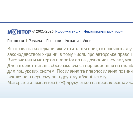
© 2005-2026
Інформ-агенція «Чернігівський монітор»
Про проект
|
Реклама
|
Партнери
|
Контакти
|
Архів
Всі права на матеріали, які містить цей сайт, охороняються у 
законодавством України, в тому числі, про авторське право і 
Використання матерiалiв monitor.cn.ua дозволяється за умов
Для iнтернет-видань обов'язковим є гiперпосилання на monito
для пошукових систем. Посилання та гіперпосилання повинні
виключно в першому чи в другому абзаці тексту.
Матеріали з позначкою (PR) друкуються на правах реклами..