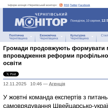
Інформ-агенція «Чернігівський монітор»:
RSS
Twitter
Facebook
Інформ-агенція
«Чернігівський монітор»
12:
Понеділок, 10 серпня,
Політична
Економічна
Культурна
Стил
Чернігівщина
Чернігівщина
Чернігівщина
Громади продовжують формувати 
впровадження реформи профільної
освіти
12.11.2025 10:46
—
Агенцiя
У жовтні команда експертів з питань
самоврядування Швейцарсько-украї