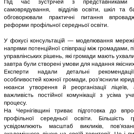
Під час зустрічей з представниками о
самоврядування, відділів освіти, шкіл та ба
обговорювали практичні питання впрова
реформи профільної середньої освіти.
У фокусі консультацій — моделювання мережі 
напрями потенційної співпраці між громадами, 
управлінських рішень, які громади мають ухвали
завтра були створені умови для надання якісних 
Експерти надали детальні рекомендац
особливостей кожної громади, роз’яснили юриди
нюанси утворення й реорганізації ліцеїв
важливість постійної комунікації з усіма уч
процесу.
На Чернігівщині триває підготовка до вп
профільної середньої освіти. Більшість
усвідомлюють масштаб викликів, пов’яза
академічного ліцею на своїй території. Це і пи