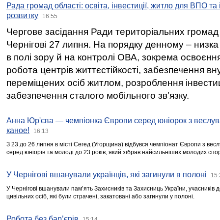
Рада громад області: освіта, інвестиції, житло для ВПО та
розвитку
16:55
Чергове засідання Ради територіальних громад 
Чернігові 27 липня. На порядку денному – низка
в полі зору й на контролі ОВА, зокрема освоєння
робота центрів життєстійкості, забезпечення вн
переміщених осіб житлом, розроблення інвестиц
забезпечення сталого мобільного зв’язку.
Анна Юр'єва — чемпіонка Європи серед юніорок з веслув
каное!
16:13
З 23 до 26 липня в місті Сегед (Угорщина) відбувся чемпіонат Європи з вес
серед юніорів та молоді до 23 років, який зібрав найсильніших молодих спо
У Чернігові вшанували українців, які загинули в полоні
15:
У Чернігові вшанували пам’ять Захисників та Захисниць України, учасників
цивільних осіб, які були страчені, закатовані або загинули у полоні.
Робота без бар’єрів
15:14