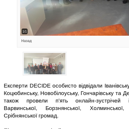
1/1
Назад
Експерти DECIDE особисто відвідали Іванівську
Коцюбинську, Новобілоуську, Гончарівську та Д
також провели п’ять онлайн-зустрічей 
Варвинської, Борзнянської, Холминської,
Срібнянської громад.