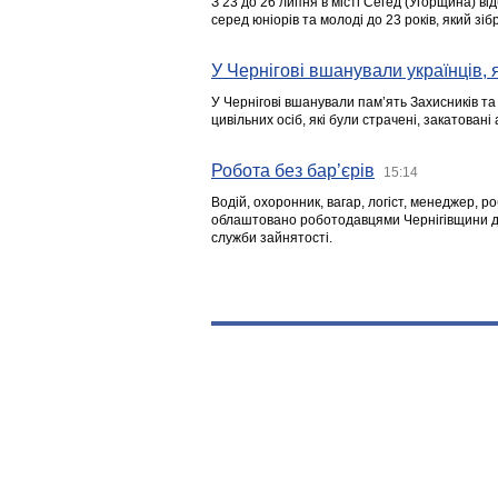
З 23 до 26 липня в місті Сегед (Угорщина) в
серед юніорів та молоді до 23 років, який з
У Чернігові вшанували українців, я
У Чернігові вшанували пам’ять Захисників т
цивільних осіб, які були страчені, закатовані
Робота без бар’єрів
15:14
Водій, охоронник, вагар, логіст, менеджер, 
облаштовано роботодавцями Чернігівщини дл
служби зайнятості.