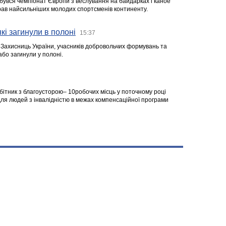
ідбувся чемпіонат Європи з веслування на байдарках і каное
ібрав найсильніших молодих спортсменів континенту.
кі загинули в полоні
15:37
а Захисниць України, учасників добровольчих формувань та
 або загинули у полоні.
робітник з благоусторою– 10робочих місць у поточному році
я людей з інвалідністю в межах компенсаційної програми