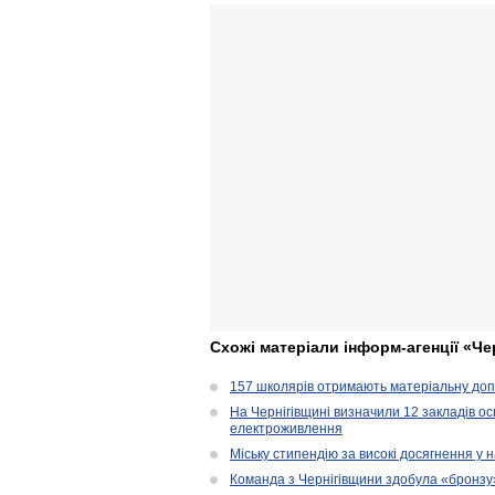
Схожі матеріали інформ-агенції «Че
157 школярів отримають матеріальну допо
На Чернігівщині визначили 12 закладів ос
електроживлення
Міську стипендію за високі досягнення у
Команда з Чернігівщини здобула «бронзу» 