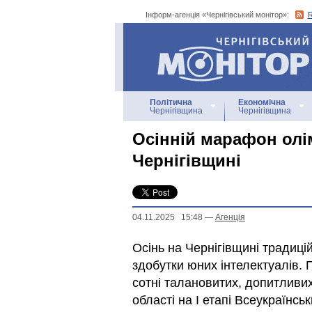
Інформ-агенція «Чернігівський монітор»:
Інформ-агенція
«Чернігівський монітор»
Політична
Економічна
Чернігівщина
Чернігівщина
Осінній марафон олі
Чернігівщині
04.11.2025 15:48
—
Агенцiя
Осінь на Чернігівщині традиці
здобутки юних інтелектуалів. 
сотні талановитих, допитливих
області на І етапі Всеукраїнськ