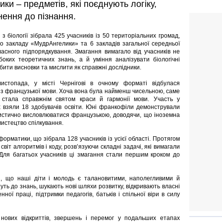
ки – предметів, які поєднують логіку,
нення до пізнання.
 з біології зібрала 425 учасників із 50 територіальних громад,
о закладу «МудрАнгелики» та 6 закладів загальної середньої
ласного підпорядкування. Змагання вимагало від учасників не
оких теоретичних знань, а й уміння аналізувати біологічні
бити висновки та мислити як справжні дослідники.
листопада, у місті Чернігові в очному форматі відбулася
 з французької мови. Хоча вона була найменш чисельною, саме
 стала справжнім святом краси й гармонії мови. Участь у
 взяли 18 здобувачів освіти. Юні франкофіли демонстрували
тистично висловлюватися французькою, доводячи, що іноземна
мистецтво спілкування.
орматики, що зібрала 128 учасників із усієї області. Протягом
віт алгоритмів і коду, розв’язуючи складні задачі, які вимагали
 Для багатьох учасників ці змагання стали першим кроком до
и, що наші діти і молодь є талановитими, наполегливими й
ть до знань, шукають нові шляхи розвитку, відкривають власні
ної праці, підтримки педагогів, батьків і спільної віри в силу
нових відкриттів, звершень і перемог у подальших етапах