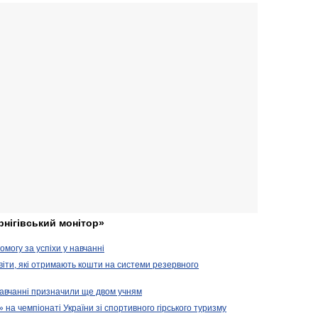
рнігівський монітор»
могу за успіхи у навчанні
віти, які отримають кошти на системи резервного
 навчанні призначили ще двом учням
на чемпіонаті України зі спортивного гірського туризму