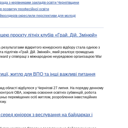
арада з керівниками закладів освіти Чернігівщини
 розвитку професійної освіти
ейкхолдерів окреслили перспективи для молоді
цею проєкту літніх клубів «Грай. Дій. Змінюй»
а результатами відкритого конкурсного відбору стала однією з
та підлітків «Грай. Дій. Змінюй», який реалізує громадська
rward у співпраці з міжнародною неурядовою організацією War
стиції, житло для ВПО та інші важливі питання
ад області відбулося у Чернігові 27 липня. На порядку денному
 контролі ОВА, зокрема освоєння освітніх субвенцій, робота
ішньо переміщених осіб житлом, розроблення інвестиційних
зку.
серед юніорок з веслування на байдарках і