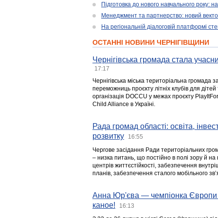
Підготовка до нового навчального року: н
Менеджмент та партнерство: новий вектор
На регіональній діалоговій платформі ст
ОСТАННІ НОВИНИ ЧЕРНІГІВЩИНИ
Чернігівська громада стала учасни
17:17
Чернігівська міська територіальна громада з
переможниць проєкту літніх клубів для дітей 
організація DOCCU у межах проєкту PlayItFo
Child Alliance в Україні.
Рада громад області: освіта, інве
розвитку
16:55
Чергове засідання Ради територіальних гром
– низка питань, що постійно в полі зору й на
центрів життєстійкості, забезпечення внутр
планів, забезпечення сталого мобільного зв’я
Анна Юр'єва — чемпіонка Європи 
каное!
16:13