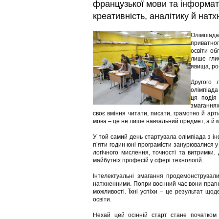
французької мови та інформати
креативність, аналітику й натх
Олімпіада
приватног
освіти об
лише глиб
явища, ро
Другого 
олімпіада
ця подія
змаганнях
своє вміння читати, писати, грамотно й ар
мова – це не лише навчальний предмет, а й 
У той самий день стартувала олімпіада з інф
п’яти годин юні програмісти занурювалися у с
логічного мислення, точності та витримки.
майбутніх професій у сфері технологій.
Інтелектуальні змагання продемонструвал
натхненними. Попри воєнний час вони прагну
можливості. Їхні успіхи – це результат щоден
освіти.
Нехай цей осінній старт стане початком 