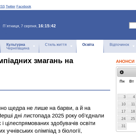
RSS
Twitter
Facebook
16:15:42
П`ятниця, 7 серпня,
Культурна
Стиль життя
Освіта
Відпочинок
Чернігівщина
мпіадних змагань на
АНОНСИ 
Пн
Вт
3
4
10
11
йно щедра не лише на барви, а й на
17
18
Перші дні листопада 2025 року об’єднали
24
25
 і цілеспрямованих здобувачів освіти
31
их учнівських олімпіад з біології,