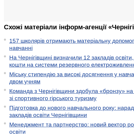
Схожі матеріали інформ-агенції «Черніг
157 школярів отримають матеріальну допомогу
навчанні
На Чернігівщині визначили 12 закладів освіти,
кошти на системи резервного електроживлен
Міську стипендію за високі досягнення у навч
двом учням
Команда з Чернігівщини здобула «бронзу» на 
зі спортивного гірського туризму
Підготовка до нового навчального року: нарад
закладів освіти Чернігівщини
Менеджмент та партнерство: новий вектор ро
освіти