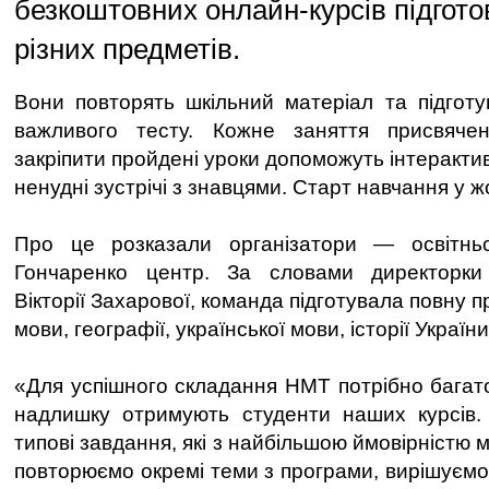
безкоштовних онлайн-курсів підгот
різних предметів.
Вони повторять шкільний матеріал та підгот
важливого тесту. Кожне заняття присвяче
закріпити пройдені уроки допоможуть інтерактив
ненудні зустрічі з знавцями. Старт навчання у ж
Про це розказали організатори — освітнь
Гончаренко центр. За словами директорки
Вікторії Захарової, команда підготувала повну п
мови, географії, української мови, історії України, 
«Для успішного складання НМТ потрібно багато
надлишку отримують студенти наших курсів.
типові завдання, які з найбільшою ймовірністю м
повторюємо окремі теми з програми, вирішуємо