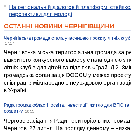
На регіональній діалоговій платформі стейкх
перспективи для молоді
ОСТАННІ НОВИНИ ЧЕРНІГІВЩИНИ
Чернігівська громада стала учасницею проєкту літніх клуб
17:17
Чернігівська міська територіальна громада за 
відкритого конкурсного відбору стала однією з
літніх клубів для дітей та підлітків «Грай. Дій. З
громадська організація DOCCU у межах проєкту 
співпраці з міжнародною неурядовою організаціє
в Україні.
Рада громад області: освіта, інвестиції, житло для ВПО та
розвитку
16:55
Чергове засідання Ради територіальних громад 
Чернігові 27 липня. На порядку денному – низка