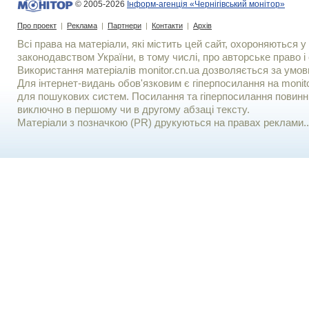
© 2005-2026
Інформ-агенція «Чернігівський монітор»
Про проект
|
Реклама
|
Партнери
|
Контакти
|
Архів
Всі права на матеріали, які містить цей сайт, охороняються у 
законодавством України, в тому числі, про авторське право і 
Використання матерiалiв monitor.cn.ua дозволяється за умов
Для iнтернет-видань обов'язковим є гiперпосилання на monito
для пошукових систем. Посилання та гіперпосилання повинні
виключно в першому чи в другому абзаці тексту.
Матеріали з позначкою (PR) друкуються на правах реклами..