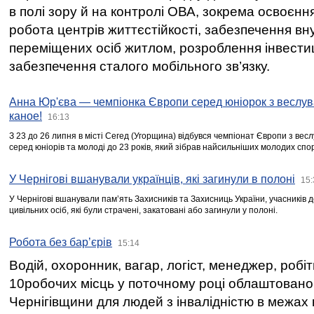
в полі зору й на контролі ОВА, зокрема освоєння
робота центрів життєстійкості, забезпечення вн
переміщених осіб житлом, розроблення інвестиц
забезпечення сталого мобільного зв’язку.
Анна Юр'єва — чемпіонка Європи серед юніорок з веслув
каное!
16:13
З 23 до 26 липня в місті Сегед (Угорщина) відбувся чемпіонат Європи з вес
серед юніорів та молоді до 23 років, який зібрав найсильніших молодих спо
У Чернігові вшанували українців, які загинули в полоні
15:
У Чернігові вшанували пам’ять Захисників та Захисниць України, учасників
цивільних осіб, які були страчені, закатовані або загинули у полоні.
Робота без бар’єрів
15:14
Водій, охоронник, вагар, логіст, менеджер, робі
10робочих місць у поточному році облаштован
Чернігівщини для людей з інвалідністю в межах