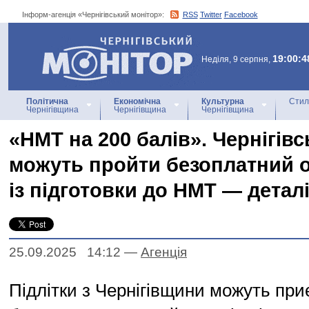
Інформ-агенція «Чернігівський монітор»:
RSS
Twitter
Facebook
Інформ-агенція
«Чернігівський монітор»
19:00:4
Неділя, 9 серпня,
Політична
Економічна
Культурна
Стил
Чернігівщина
Чернігівщина
Чернігівщина
«НМТ на 200 балів». Чернігівс
можуть пройти безоплатний 
із підготовки до НМТ — детал
25.09.2025 14:12
—
Агенцiя
Підлітки з Чернігівщини можуть при