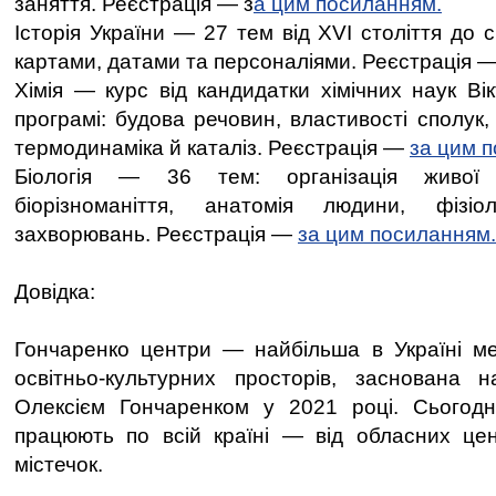
заняття. Реєстрація — з
а цим посиланням.
Історія України — 27 тем від XVI століття до 
картами, датами та персоналіями. Реєстрація 
Хімія — курс від кандидатки хімічних наук Вікт
програмі: будова речовин, властивості сполук, з
термодинаміка й каталіз. Реєстрація —
за цим 
Біологія — 36 тем: організація живої м
біорізноманіття, анатомія людини, фізіол
захворювань. Реєстрація —
за цим посиланням.
Довідка:
Гончаренко центри — найбільша в Україні м
освітньо-культурних просторів, заснована 
Олексієм Гончаренком у 2021 році. Сьогодн
працюють по всій країні — від обласних це
містечок.