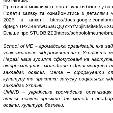
Мотивація;
Практична можливість організувати бізнес у ваш
Подати заявку та ознайомитись з деталями 
2025 в анкеті: https://docs.google.com/form
dgMgYTPxZ4emwU5aUQQYxYfMpjiNMiM8fwEXUz
Більше про STUDBIZ👉🏻https://schoolofme.me/bm
School of ME – громадська організація, яка з
усвідомленого підприємництва в Україні та мо
Наразі наші зусилля сфокусовані на наступн
підприємництво, молодіжне підприємництво т
закладах освіти. Мета – сформувати ст
культуру та практики запуску соціальних під
закладах України.
UMIND – українська громадська організаці
втілює освітні проєкти для молоді з профорі
освіти, культури безпеки.