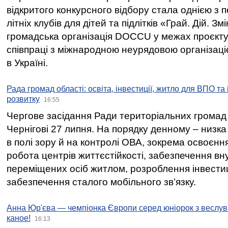
відкритого конкурсного відбору стала однією з
літніх клубів для дітей та підлітків «Грай. Дій. З
громадська організація DOCCU у межах проєкту 
співпраці з міжнародною неурядовою організаціє
в Україні.
Рада громад області: освіта, інвестиції, житло для ВПО та
розвитку
16:55
Чергове засідання Ради територіальних громад 
Чернігові 27 липня. На порядку денному – низка
в полі зору й на контролі ОВА, зокрема освоєння
робота центрів життєстійкості, забезпечення вн
переміщених осіб житлом, розроблення інвестиц
забезпечення сталого мобільного зв’язку.
Анна Юр'єва — чемпіонка Європи серед юніорок з веслув
каное!
16:13