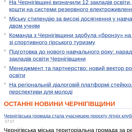
На Чернігівщині визначили 12 закладів освіти,
кошти на системи резервного електроживлен
Міську стипендію за високі досягнення у навч
двом учням
Команда з Чернігівщини здобула «бронзу» на 
зі спортивного гірського туризму
Підготовка до нового навчального року: нарад
закладів освіти Чернігівщини
Менеджмент та партнерство: новий вектор ро
освіти
На регіональній діалоговій платформі стейкх
перспективи для молоді
ОСТАННІ НОВИНИ ЧЕРНІГІВЩИНИ
Чернігівська громада стала учасницею проєкту літніх клуб
17:17
Чернігівська міська територіальна громада за 