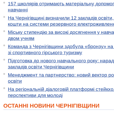
157 школярів отримають матеріальну допомогу
навчанні
На Чернігівщині визначили 12 закладів освіти,
кошти на системи резервного електроживлен
Міську стипендію за високі досягнення у навч
двом учням
Команда з Чернігівщини здобула «бронзу» на 
зі спортивного гірського туризму
Підготовка до нового навчального року: нарад
закладів освіти Чернігівщини
Менеджмент та партнерство: новий вектор ро
освіти
На регіональній діалоговій платформі стейкх
перспективи для молоді
ОСТАННІ НОВИНИ ЧЕРНІГІВЩИНИ