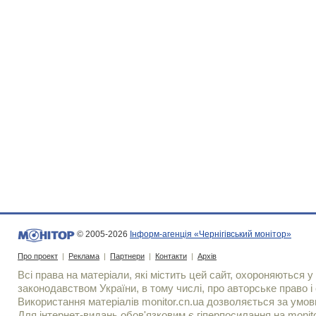
© 2005-2026
Інформ-агенція «Чернігівський монітор»
Про проект
|
Реклама
|
Партнери
|
Контакти
|
Архів
Всі права на матеріали, які містить цей сайт, охороняються у 
законодавством України, в тому числі, про авторське право і 
Використання матерiалiв monitor.cn.ua дозволяється за умов
Для iнтернет-видань обов'язковим є гiперпосилання на monito