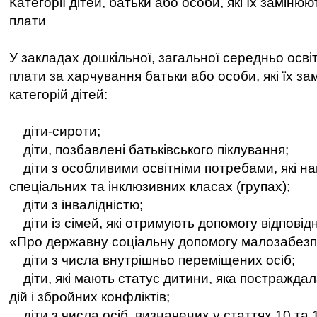
Категорії дітей, батьки або особи, які їх замінюют
плати
У закладах дошкільної, загальної середньо освіти
плати за харчування батьки або особи, які їх за
категорій дітей:
діти-сироти;
діти, позбавлені батьківського піклування;
діти з особливими освітніми потребами, які на
спеціальних та інклюзивних класах (групах);
діти з інвалідністю;
діти із сімей, які отримують допомогу відповід
«Про державну соціальну допомогу малозабезп
діти з числа внутрішньо переміщених осіб;
діти, які мають статус дитини, яка постраждал
дій і збройних конфліктів;
діти з числа осіб, визначених у статтях 10 та 