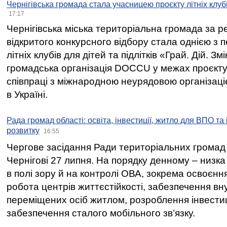
Чернігівська громада стала учасницею проєкту літніх клуб
17:17
Чернігівська міська територіальна громада за 
відкритого конкурсного відбору стала однією з
літніх клубів для дітей та підлітків «Грай. Дій. З
громадська організація DOCCU у межах проєкту 
співпраці з міжнародною неурядовою організаціє
в Україні.
Рада громад області: освіта, інвестиції, житло для ВПО та
розвитку
16:55
Чергове засідання Ради територіальних громад 
Чернігові 27 липня. На порядку денному – низка
в полі зору й на контролі ОВА, зокрема освоєння
робота центрів життєстійкості, забезпечення вн
переміщених осіб житлом, розроблення інвестиц
забезпечення сталого мобільного зв’язку.