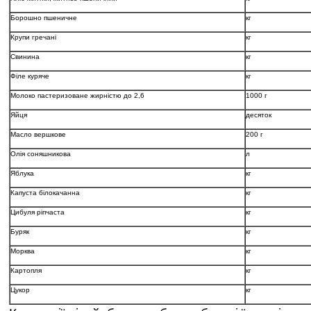
Борошно пшеничне
кг
Крупи гречані
кг
Свинина
кг
Філе куряче
кг
Молоко пастеризоване жирністю до 2,6
1000 г
Яйця
десяток
Масло вершкове
200 г
Олія соняшникова
л
Яблука
кг
Капуста білокачанна
кг
Цибуля ріпчаста
кг
Буряк
кг
Морква
кг
Картопля
кг
Цукор
кг