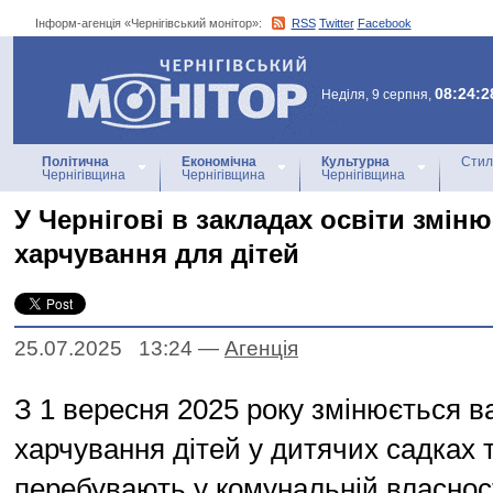
Інформ-агенція «Чернігівський монітор»:
RSS
Twitter
Facebook
Інформ-агенція
«Чернігівський монітор»
08:24:2
Неділя, 9 серпня,
Політична
Економічна
Культурна
Стил
Чернігівщина
Чернігівщина
Чернігівщина
У Чернігові в закладах освіти змін
харчування для дітей
25.07.2025 13:24
—
Агенцiя
З 1 вересня 2025 року змінюється в
харчування дітей у дитячих садках т
перебувають у комунальній власност