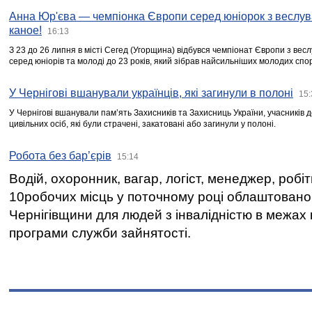
Анна Юр'єва — чемпіонка Європи серед юніорок з веслув
каное!
16:13
З 23 до 26 липня в місті Сегед (Угорщина) відбувся чемпіонат Європи з вес
серед юніорів та молоді до 23 років, який зібрав найсильніших молодих спо
У Чернігові вшанували українців, які загинули в полоні
15:
У Чернігові вшанували пам’ять Захисників та Захисниць України, учасників
цивільних осіб, які були страчені, закатовані або загинули у полоні.
Робота без бар’єрів
15:14
Водій, охоронник, вагар, логіст, менеджер, робі
10робочих місць у поточному році облаштован
Чернігівщини для людей з інвалідністю в межах
програми служби зайнятості.