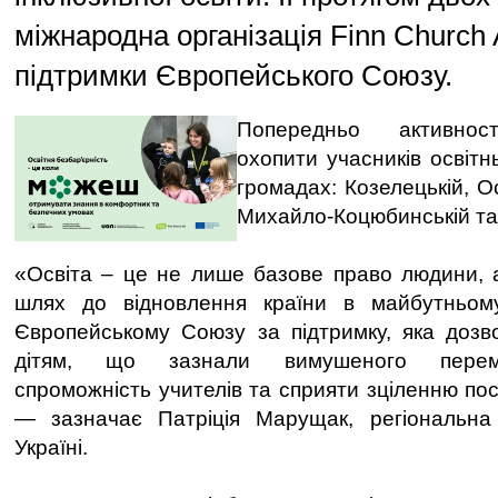
міжнародна організація Finn Church 
підтримки Європейського Союзу.
Попередньо активнос
охопити учасників освітн
громадах: Козелецькій, Ос
Михайло-Коцюбинській та
«Освіта – це не лише базове право людини, а
шлях до відновлення країни в майбутньом
Європейському Союзу за підтримку, яка дозв
дітям, що зазнали вимушеного перемі
спроможність учителів та сприяти зціленню по
— зазначає Патріція Марущак, регіональн
Україні.