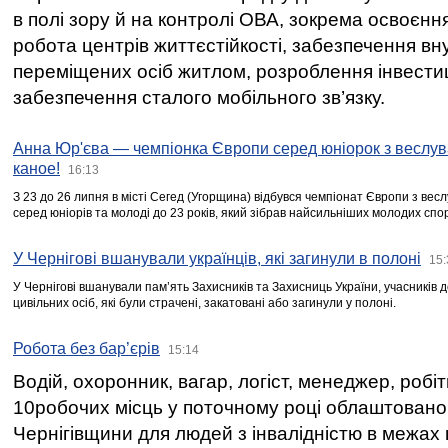
в полі зору й на контролі ОВА, зокрема освоєння
робота центрів життєстійкості, забезпечення вн
переміщених осіб житлом, розроблення інвестиц
забезпечення сталого мобільного зв’язку.
Анна Юр'єва — чемпіонка Європи серед юніорок з веслув
каное!
16:13
З 23 до 26 липня в місті Сегед (Угорщина) відбувся чемпіонат Європи з вес
серед юніорів та молоді до 23 років, який зібрав найсильніших молодих спо
У Чернігові вшанували українців, які загинули в полоні
15:
У Чернігові вшанували пам’ять Захисників та Захисниць України, учасників
цивільних осіб, які були страчені, закатовані або загинули у полоні.
Робота без бар’єрів
15:14
Водій, охоронник, вагар, логіст, менеджер, робі
10робочих місць у поточному році облаштован
Чернігівщини для людей з інвалідністю в межах