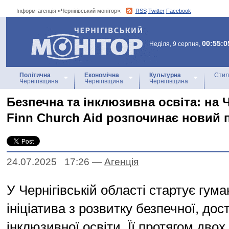
Інформ-агенція «Чернігівський монітор»:
RSS
Twitter
Facebook
Інформ-агенція
«Чернігівський монітор»
00:55:0
Неділя, 9 серпня,
Політична
Економічна
Культурна
Стил
Чернігівщина
Чернігівщина
Чернігівщина
Безпечна та інклюзивна освіта: на 
Finn Church Aid розпочинає новий 
24.07.2025 17:26
—
Агенцiя
У Чернігівській області стартує гума
ініціатива з розвитку безпечної, дос
інклюзивної освіти. Її протягом двох