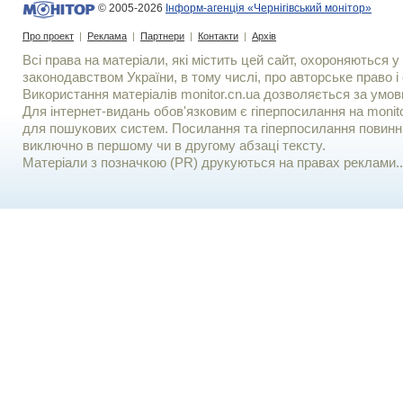
© 2005-2026
Інформ-агенція «Чернігівський монітор»
Про проект
|
Реклама
|
Партнери
|
Контакти
|
Архів
Всі права на матеріали, які містить цей сайт, охороняються у 
законодавством України, в тому числі, про авторське право і 
Використання матерiалiв monitor.cn.ua дозволяється за умов
Для iнтернет-видань обов'язковим є гiперпосилання на monito
для пошукових систем. Посилання та гіперпосилання повинні
виключно в першому чи в другому абзаці тексту.
Матеріали з позначкою (PR) друкуються на правах реклами..