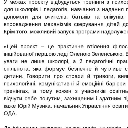
У межах проєкту відбудуться тренінги з психо
для школярів і педагогів, навчання з надання 
допомоги для вчителів, батьків та опікунів
впровадження механізмів скерування дітей до
Крім того, можливий запуск програми надолуженн
«Цей проєкт – це практичне втілення філосо
ініційованої першою леді Оленою Зеленською. 
уваги не лише школярі, а й педагогічні пра
спільнота, яка формує безпечне й чутливе 
дитини. Говорити про страхи й тривоги, вия
психологічні, комунікативні й емоційні бар’єр
тренінгах, а тому кожен з учасників освітн
відчути себе почутим, захищеним і здатним пі
каже Юрій Музика, начальник Управління освіти 
ОДА.