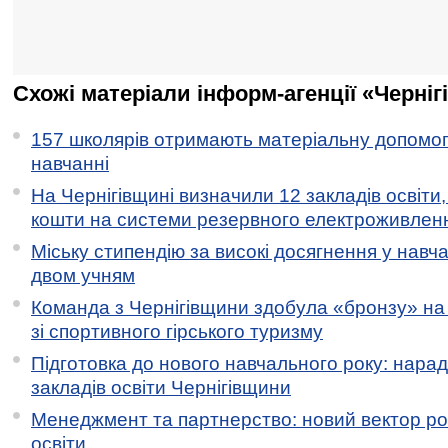
Схожі матеріали інформ-агенції «Черніг
157 школярів отримають матеріальну допомогу
навчанні
На Чернігівщині визначили 12 закладів освіти,
кошти на системи резервного електроживлен
Міську стипендію за високі досягнення у навч
двом учням
Команда з Чернігівщини здобула «бронзу» на 
зі спортивного гірського туризму
Підготовка до нового навчального року: нарад
закладів освіти Чернігівщини
Менеджмент та партнерство: новий вектор ро
освіти