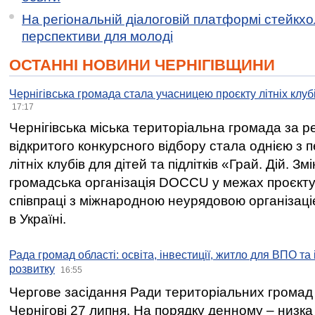
На регіональній діалоговій платформі стейкх
перспективи для молоді
ОСТАННІ НОВИНИ ЧЕРНІГІВЩИНИ
Чернігівська громада стала учасницею проєкту літніх клуб
17:17
Чернігівська міська територіальна громада за 
відкритого конкурсного відбору стала однією з
літніх клубів для дітей та підлітків «Грай. Дій. З
громадська організація DOCCU у межах проєкту 
співпраці з міжнародною неурядовою організаціє
в Україні.
Рада громад області: освіта, інвестиції, житло для ВПО та
розвитку
16:55
Чергове засідання Ради територіальних громад 
Чернігові 27 липня. На порядку денному – низка