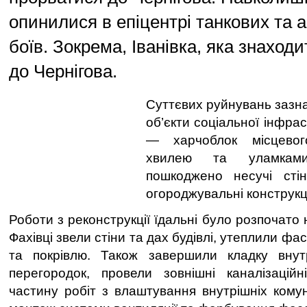
опинилися в епіцентрі танкових та 
боїв. Зокрема, Іванівка, яка знаходит
до Чернігова.
Суттєвих руйнувань зазн
об’єкти соціальної інфра
— харчоблок місцевог
хвилею та уламкам
пошкоджено несучі стін
огороджувальні конструкції
Роботи з реконструкції їдальні було розпочато 
Фахівці звели стіни та дах будівлі, утеплили фа
та покрівлю. Також завершили кладку внутр
перегородок, провели зовнішні каналізаційн
частину робіт з влаштування внутрішніх комун