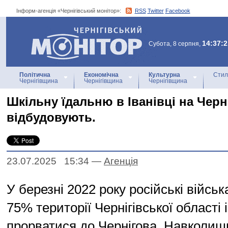
Інформ-агенція «Чернігівський монітор»:
RSS
Twitter
Facebook
Інформ-агенція
«Чернігівський монітор»
14:37:2
Субота, 8 серпня,
Політична
Економічна
Культурна
Стил
Чернігівщина
Чернігівщина
Чернігівщина
Шкільну їдальню в Іванівці на Черн
відбудовують.
23.07.2025 15:34
—
Агенцiя
У березні 2022 року російські війсь
75% території Чернігівської області 
прорватися до Чернігова. Навколиш