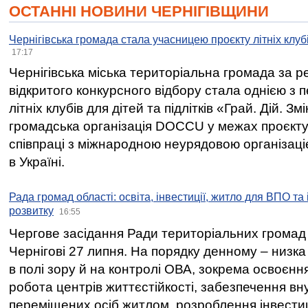
ОСТАННІ НОВИНИ ЧЕРНІГІВЩИНИ
Чернігівська громада стала учасницею проєкту літніх клуб
17:17
Чернігівська міська територіальна громада за 
відкритого конкурсного відбору стала однією з
літніх клубів для дітей та підлітків «Грай. Дій. З
громадська організація DOCCU у межах проєкту 
співпраці з міжнародною неурядовою організаціє
в Україні.
Рада громад області: освіта, інвестиції, житло для ВПО та
розвитку
16:55
Чергове засідання Ради територіальних громад 
Чернігові 27 липня. На порядку денному – низка
в полі зору й на контролі ОВА, зокрема освоєння
робота центрів життєстійкості, забезпечення вн
переміщених осіб житлом, розроблення інвестиц