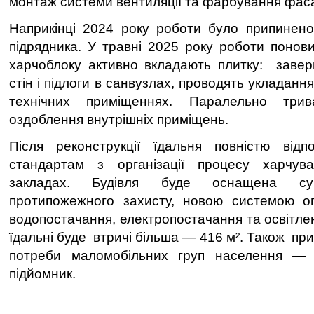
монтаж системи вентиляції та фарбування фаса
Наприкінці 2024 року роботи було припинено 
підрядника. У травні 2025 року роботи понови
харчоблоку активно вкладають плитку: заве
стін і підлоги в санвузлах, проводять укладання
технічних приміщеннях. Паралельно три
оздоблення внутрішніх приміщень.
Після реконструкції їдальня повністю відп
стандартам з організації процесу харчув
закладах. Будівля буде оснащена су
протипожежного захисту, новою системою опа
водопостачання, електропостачання та освітле
їдальні буде втричі більша — 416 м². Також при
потреби маломобільних груп населення — 
підйомник.