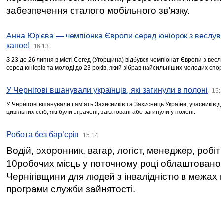
забезпечення сталого мобільного зв’язку.
Анна Юр'єва — чемпіонка Європи серед юніорок з веслув
каное!
16:13
З 23 до 26 липня в місті Сегед (Угорщина) відбувся чемпіонат Європи з вес
серед юніорів та молоді до 23 років, який зібрав найсильніших молодих спо
У Чернігові вшанували українців, які загинули в полоні
15:
У Чернігові вшанували пам’ять Захисників та Захисниць України, учасників
цивільних осіб, які були страчені, закатовані або загинули у полоні.
Робота без бар’єрів
15:14
Водій, охоронник, вагар, логіст, менеджер, робі
10робочих місць у поточному році облаштован
Чернігівщини для людей з інвалідністю в межах
програми служби зайнятості.