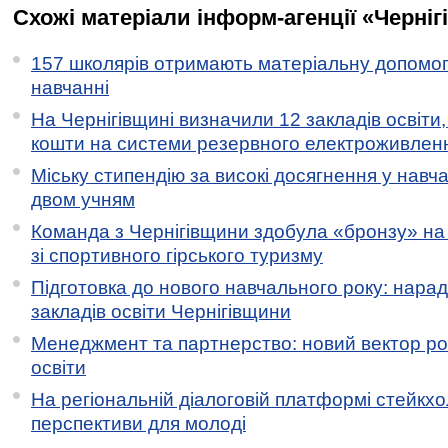
Схожі матеріали інформ-агенції «Черніг
157 школярів отримають матеріальну допомогу
навчанні
На Чернігівщині визначили 12 закладів освіти,
кошти на системи резервного електроживлен
Міську стипендію за високі досягнення у навч
двом учням
Команда з Чернігівщини здобула «бронзу» на 
зі спортивного гірського туризму
Підготовка до нового навчального року: нарад
закладів освіти Чернігівщини
Менеджмент та партнерство: новий вектор ро
освіти
На регіональній діалоговій платформі стейкх
перспективи для молоді