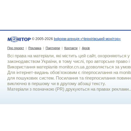
© 2005-2026
Інформ-агенція «Чернігівський монітор»
Про проект
|
Реклама
|
Партнери
|
Контакти
|
Архів
Всі права на матеріали, які містить цей сайт, охороняються у 
законодавством України, в тому числі, про авторське право і 
Використання матерiалiв monitor.cn.ua дозволяється за умов
Для iнтернет-видань обов'язковим є гiперпосилання на monito
для пошукових систем. Посилання та гіперпосилання повинні
виключно в першому чи в другому абзаці тексту.
Матеріали з позначкою (PR) друкуються на правах реклами..