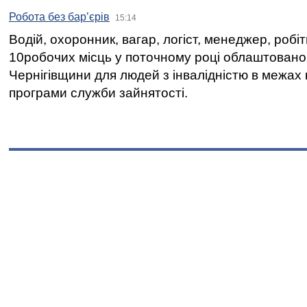
Робота без бар’єрів
15:14
Водій, охоронник, вагар, логіст, менеджер, робі
10робочих місць у поточному році облаштован
Чернігівщини для людей з інвалідністю в межах
програми служби зайнятості.