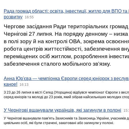
Рада громад області: освіта, інвестиції, житло для ВПО та
розвитку
16:55
Чергове засідання Ради територіальних громад 
Чернігові 27 липня. На порядку денному – низка
в полі зору й на контролі ОВА, зокрема освоєння
робота центрів життєстійкості, забезпечення вн
переміщених осіб житлом, розроблення інвестиц
забезпечення сталого мобільного зв’язку.
Анна Юр'єва — чемпіонка Європи серед юніорок з веслув
каное!
16:13
З 23 до 26 липня в місті Сегед (Угорщина) відбувся чемпіонат Європи з вес
серед юніорів та молоді до 23 років, який зібрав найсильніших молодих спо
У Чернігові вшанували українців, які загинули в полоні
15:
У Чернігові вшанували пам’ять Захисників та Захисниць України, учасників
цивільних осіб, які були страчені, закатовані або загинули у полоні.