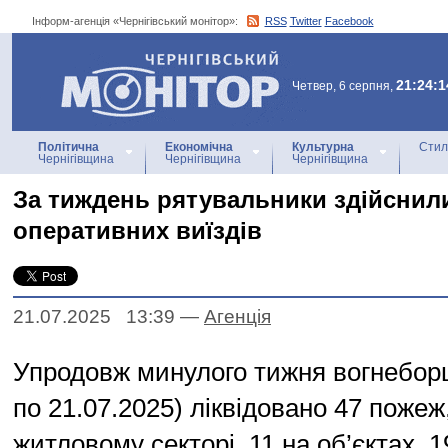
Інформ-агенція «Чернігівський монітор»:
RSS
Twitter
Facebook
Інформ-агенція
«Чернігівський монітор»
21:24:1
Четвер, 6 серпня,
Політична
Економічна
Культурна
Стил
Чернігівщина
Чернігівщина
Чернігівщина
За тиждень рятувальники здійснил
оперативних виїздів
21.07.2025 13:39
—
Агенцiя
Упродовж минулого тижня вогнеборц
по 21.07.2025) ліквідовано 47 пожеж,
житловому секторі, 11 на об’єктах, 