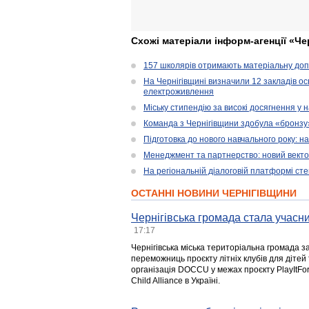
Схожі матеріали інформ-агенції «Че
157 школярів отримають матеріальну допо
На Чернігівщині визначили 12 закладів ос
електроживлення
Міську стипендію за високі досягнення у
Команда з Чернігівщини здобула «бронзу» 
Підготовка до нового навчального року: н
Менеджмент та партнерство: новий вектор
На регіональній діалоговій платформі ст
ОСТАННІ НОВИНИ ЧЕРНІГІВЩИНИ
Чернігівська громада стала учасни
17:17
Чернігівська міська територіальна громада з
переможниць проєкту літніх клубів для дітей 
організація DOCCU у межах проєкту PlayItFo
Child Alliance в Україні.