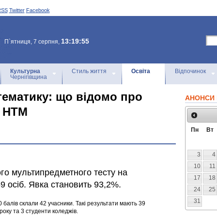
RSS
Twitter
Facebook
13:19:55
П`ятниця, 7 серпня,
Культурна
Стиль життя
Освіта
Відпочинок
Чернігівщина
ематику: що відомо про
АНОНСИ 
в НТМ
Пн
Вт
3
4
10
11
ого мультипредметного тесту на
17
18
59 осіб. Явка становить 93,2%.
24
25
31
 балів склали 42 учасники. Такі результати мають 39
року та 3 студенти коледжів.