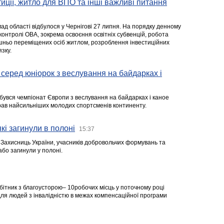
стиції, житло для ВПО та інші важливі питання
ад області відбулося у Чернігові 27 липня. На порядку денному
 контролі ОВА, зокрема освоєння освітніх субвенцій, робота
ішньо переміщених осіб житлом, розроблення інвестиційних
зку.
серед юніорок з веслування на байдарках і
ідбувся чемпіонат Європи з веслування на байдарках і каное
ібрав найсильніших молодих спортсменів континенту.
кі загинули в полоні
15:37
а Захисниць України, учасників добровольчих формувань та
 або загинули у полоні.
робітник з благоусторою– 10робочих місць у поточному році
я людей з інвалідністю в межах компенсаційної програми