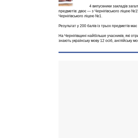
4 випускники закладів зага
предметів: двоє — з Чернігівського ліцею №
Чернігівського ліцею №1.
Результат у 200 балів із трьох предметів має
На Чернігівщині найбільше учасників, які от
знають українську мову 12 осіб, англійську мов