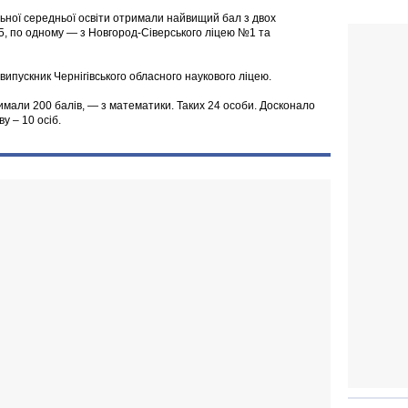
льної середньої освіти отримали найвищий бал з двох
15, по одному — з Новгород-Сіверського ліцею №1 та
 випускник Чернігівського обласного наукового ліцею.
римали 200 балів, — з математики. Таких 24 особи. Досконало
у – 10 осіб.