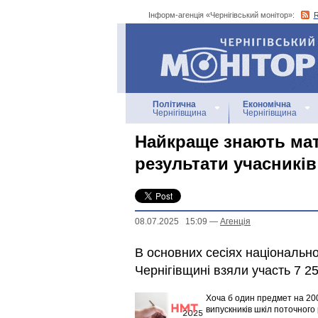
Інформ-агенція «Чернігівський монітор»:
Інформ-агенція
«Чернігівський монітор»
Політична
Економічна
Чернігівщина
Чернігівщина
Найкраще знають мат
результати учасникі
08.07.2025 15:09
—
Агенцiя
В основних сесіях національн
Чернігівщині взяли участь 7 2
Хоча б один предмет на 200
випускників шкіл поточного 