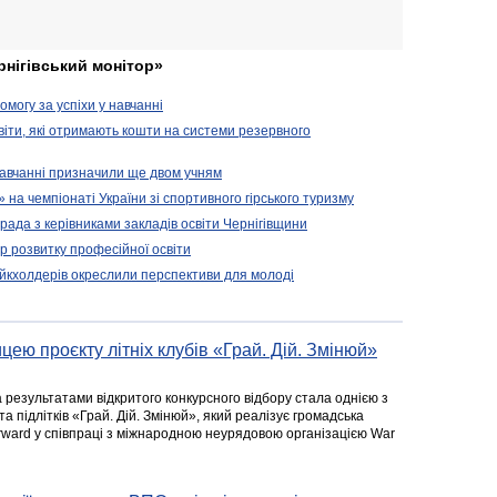
рнігівський монітор»
могу за успіхи у навчанні
віти, які отримають кошти на системи резервного
 навчанні призначили ще двом учням
на чемпіонаті України зі спортивного гірського туризму
арада з керівниками закладів освіти Чернігівщини
 розвитку професійної освіти
ейкхолдерів окреслили перспективи для молоді
цею проєкту літніх клубів «Грай. Дій. Змінюй»
а результатами відкритого конкурсного відбору стала однією з
та підлітків «Грай. Дій. Змінюй», який реалізує громадська
rward у співпраці з міжнародною неурядовою організацією War