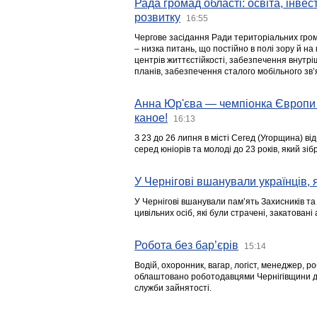
Рада громад області: освіта, інве
розвитку
16:55
Чергове засідання Ради територіальних гром
– низка питань, що постійно в полі зору й на
центрів життєстійкості, забезпечення внутр
планів, забезпечення сталого мобільного зв’я
Анна Юр'єва — чемпіонка Європи 
каное!
16:13
З 23 до 26 липня в місті Сегед (Угорщина) в
серед юніорів та молоді до 23 років, який з
У Чернігові вшанували українців, я
У Чернігові вшанували пам’ять Захисників т
цивільних осіб, які були страчені, закатовані
Робота без бар’єрів
15:14
Водій, охоронник, вагар, логіст, менеджер, 
облаштовано роботодавцями Чернігівщини дл
служби зайнятості.