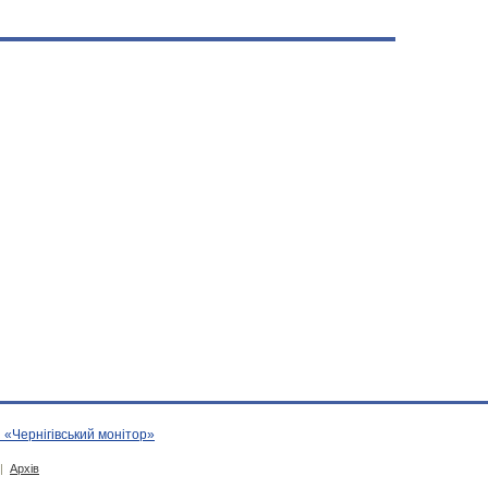
 «Чернігівський монітор»
|
Архів