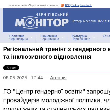
Інформ-агенція «Чернігівський монітор»:
RSS
Twitter
Facebook
Інформ-агенція
«Чернігівський монітор»
16:37:1
Четвер, 6 серпня,
Політична
Економічна
Культурна
Стил
Чернігівщина
Чернігівщина
Чернігівщина
Регіональний тренінг з гендерного 
та інклюзивного відновлення
08.05.2025 17:44
—
Агенцiя
ГО "Центр гендерної освіти" запрош
провайдерів молодіжної політики, ч
молодіжних та студентських рад взя