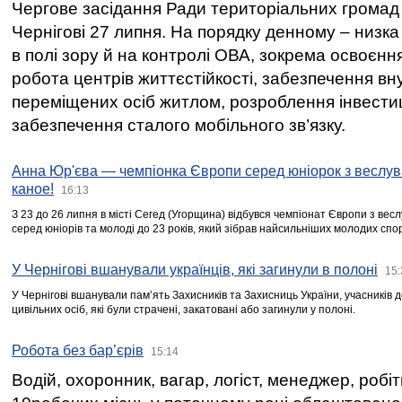
Чергове засідання Ради територіальних громад 
Чернігові 27 липня. На порядку денному – низка
в полі зору й на контролі ОВА, зокрема освоєння
робота центрів життєстійкості, забезпечення вн
переміщених осіб житлом, розроблення інвестиц
забезпечення сталого мобільного зв’язку.
Анна Юр'єва — чемпіонка Європи серед юніорок з веслув
каное!
16:13
З 23 до 26 липня в місті Сегед (Угорщина) відбувся чемпіонат Європи з вес
серед юніорів та молоді до 23 років, який зібрав найсильніших молодих спо
У Чернігові вшанували українців, які загинули в полоні
15:
У Чернігові вшанували пам’ять Захисників та Захисниць України, учасників
цивільних осіб, які були страчені, закатовані або загинули у полоні.
Робота без бар’єрів
15:14
Водій, охоронник, вагар, логіст, менеджер, робі