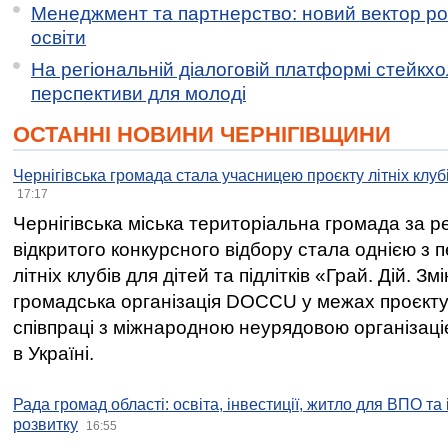
Менеджмент та партнерство: новий вектор ро
освіти
На регіональній діалоговій платформі стейкх
перспективи для молоді
ОСТАННІ НОВИНИ ЧЕРНІГІВЩИНИ
Чернігівська громада стала учасницею проєкту літніх клуб
17:17
Чернігівська міська територіальна громада за 
відкритого конкурсного відбору стала однією з
літніх клубів для дітей та підлітків «Грай. Дій. З
громадська організація DOCCU у межах проєкту 
співпраці з міжнародною неурядовою організаціє
в Україні.
Рада громад області: освіта, інвестиції, житло для ВПО та
розвитку
16:55