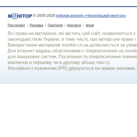
© 2005-2026
Інформ-агенція «Чернігівський монітор»
Про проект
|
Реклама
|
Партнери
|
Контакти
|
Архів
Всі права на матеріали, які містить цей сайт, охороняються у 
законодавством України, в тому числі, про авторське право і 
Використання матерiалiв monitor.cn.ua дозволяється за умов
Для iнтернет-видань обов'язковим є гiперпосилання на monito
для пошукових систем. Посилання та гіперпосилання повинні
виключно в першому чи в другому абзаці тексту.
Матеріали з позначкою (PR) друкуються на правах реклами..