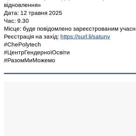
відновлення»
Дата: 12 травня 2025
Час: 9.30
Місце: буде повідомлено зареєстрованим учас
Реєстрація на захід:
https://surl.li/satunv
#ChePolytech
#ЦентрГендерноїОсвіти
#РазомМиМожемо