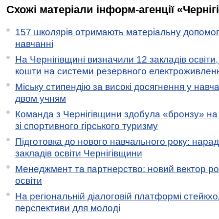
Схожі матеріали інформ-агенції «Черніг
157 школярів отримають матеріальну допомогу
навчанні
На Чернігівщині визначили 12 закладів освіти,
кошти на системи резервного електроживлен
Міську стипендію за високі досягнення у навч
двом учням
Команда з Чернігівщини здобула «бронзу» на 
зі спортивного гірського туризму
Підготовка до нового навчального року: нарад
закладів освіти Чернігівщини
Менеджмент та партнерство: новий вектор ро
освіти
На регіональній діалоговій платформі стейкх
перспективи для молоді