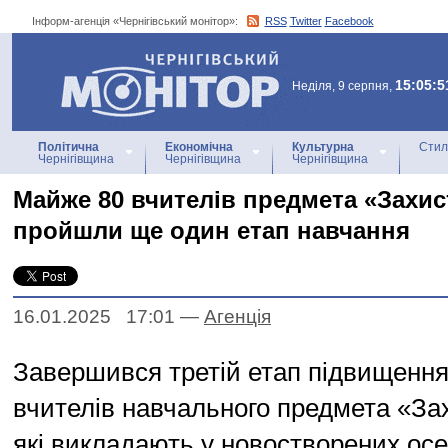
Інформ-агенція «Чернігівський монітор»:
RSS
Twitter
Facebook
Інформ-агенція
«Чернігівський монітор»
15:05:5
Неділя, 9 серпня,
Політична
Економічна
Культурна
Стил
Чернігівщина
Чернігівщина
Чернігівщина
Майже 80 вчителів предмета «Захис
пройшли ще один етап навчання
16.01.2025 17:01
—
Агенцiя
Завершився третій етап підвищення 
вчителів навчального предмета «Зах
які викладають у новостворених ос