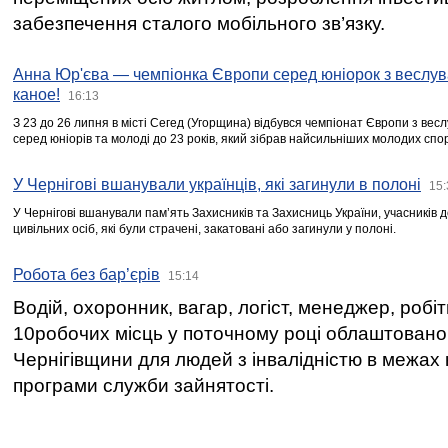
забезпечення сталого мобільного зв’язку.
Анна Юр'єва — чемпіонка Європи серед юніорок з веслув
каное!
16:13
З 23 до 26 липня в місті Сегед (Угорщина) відбувся чемпіонат Європи з вес
серед юніорів та молоді до 23 років, який зібрав найсильніших молодих спо
У Чернігові вшанували українців, які загинули в полоні
15:
У Чернігові вшанували пам’ять Захисників та Захисниць України, учасників
цивільних осіб, які були страчені, закатовані або загинули у полоні.
Робота без бар’єрів
15:14
Водій, охоронник, вагар, логіст, менеджер, робі
10робочих місць у поточному році облаштован
Чернігівщини для людей з інвалідністю в межах
програми служби зайнятості.