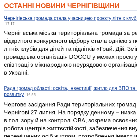
ОСТАННІ НОВИНИ ЧЕРНІГІВЩИНИ
Чернігівська громада стала учасницею проєкту літніх клуб
17:17
Чернігівська міська територіальна громада за 
відкритого конкурсного відбору стала однією з
літніх клубів для дітей та підлітків «Грай. Дій. З
громадська організація DOCCU у межах проєкту 
співпраці з міжнародною неурядовою організаціє
в Україні.
Рада громад області: освіта, інвестиції, житло для ВПО та
розвитку
16:55
Чергове засідання Ради територіальних громад 
Чернігові 27 липня. На порядку денному – низка
в полі зору й на контролі ОВА, зокрема освоєння
робота центрів життєстійкості, забезпечення вн
переміщених осіб житлом, розроблення інвестиц