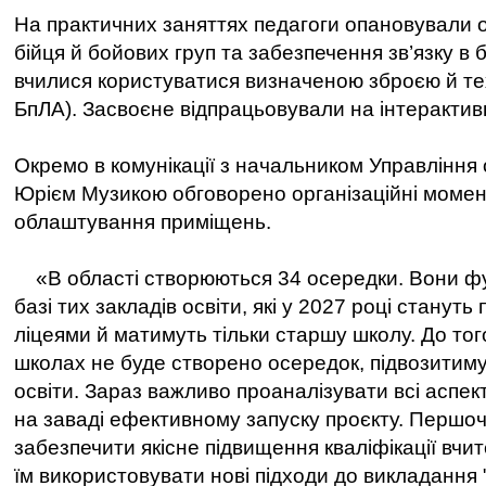
На практичних заняттях педагоги опановували
бійця й бойових груп та забезпечення зв’язку в
вчилися користуватися визначеною зброєю й те
БпЛА). Засвоєне відпрацьовували на інтерактив
Окремо в комунікації з начальником Управління 
Юрієм Музикою обговорено організаційні момен
облаштування приміщень.
«В області створюються 34 осередки. Вони фу
базі тих закладів освіти, які у 2027 році станут
ліцеями й матимуть тільки старшу школу. До того
школах не буде створено осередок, підвозитиму
освіти. Зараз важливо проаналізувати всі аспект
на заваді ефективному запуску проєкту. Першо
забезпечити якісне підвищення кваліфікації вчи
їм використовувати нові підходи до викладання 